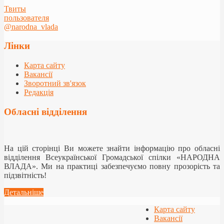
Твиты
пользователя
@narodna_vlada
Лінки
Карта сайту
Вакансії
Зворотний зв'язок
Редакція
Обласні відділення
На цій сторінці Ви можете знайти інформацію про обласні
відділення Всеукраїнської Громадської спілки «НАРОДНА
ВЛАДА». Ми на практиці забезпечуємо повну прозорість та
підзвітність!
Детальніше
Карта сайту
Вакансії