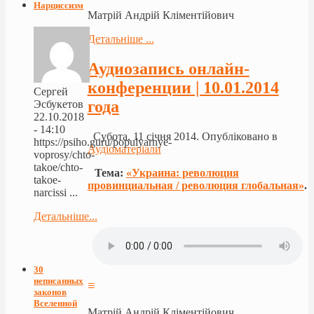
Нарциссизм
Матрій Андрій Кліментійович
Детальніше ...
Аудиозапись онлайн-
конференции | 10.01.2014
Сергей
года
Эсбукетов
22.10.2018
- 14:10
Субота, 11 січня 2014. Опубліковано в
https://psiho.guru/populyarnye-
Аудіоматеріали
voprosy/chto-
takoe/chto-
Тема:
«Украина: революция
takoe-
провинциальная / революция глобальная»
.
narcissi ...
Детальніше...
30
неписанных
≡
законов
Вселенной
Матрій Андрій Кліментійович