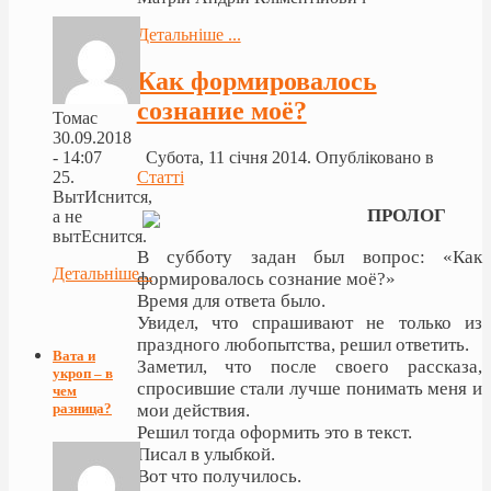
Детальніше ...
Как формировалось
сознание моё?
Томас
30.09.2018
- 14:07
Субота, 11 січня 2014. Опубліковано в
25.
Статті
ВытИснится,
ПРОЛОГ
а не
вытЕснится.
В субботу задан был вопрос: «Как
Детальніше...
формировалось сознание моё?»
Время для ответа было.
Увидел, что спрашивают не только из
праздного любопытства, решил ответить.
Вата и
Заметил, что после своего рассказа,
укроп – в
спросившие стали лучше понимать меня и
чем
разница?
мои действия.
Решил тогда оформить это в текст.
Писал в улыбкой.
Вот что получилось.