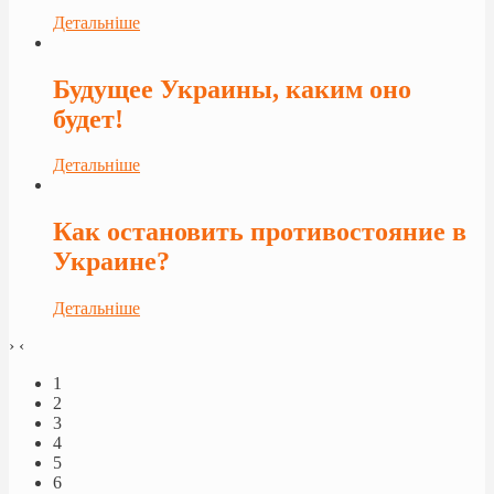
Детальніше
Будущее Украины, каким оно
будет!
Детальніше
Как остановить противостояние в
Украине?
Детальніше
›
‹
1
2
3
4
5
6