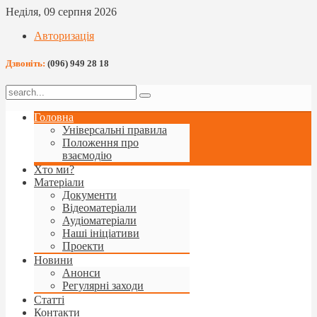
Неділя, 09 серпня 2026
Авторизація
Дзвоніть:
(096) 949 28 18
Головна
Універсальні правила
Положення про
взаємодію
Хто ми?
Матеріали
Документи
Відеоматеріали
Аудіоматеріали
Наші ініціативи
Проекти
Новини
Анонси
Регулярні заходи
Статті
Контакти