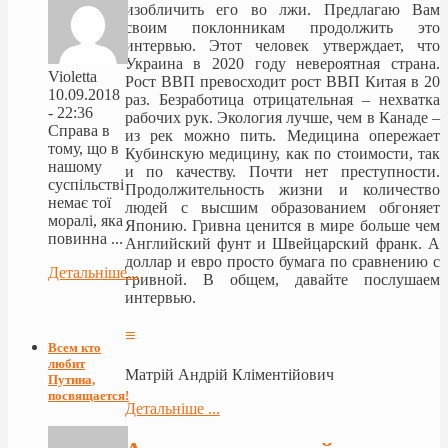
изобличить его во лжи. Предлагаю Вам
своим поклонникам продолжить это
интервью. Этот человек утверждает, что
Украина в 2020 году невероятная страна.
Violetta
Рост ВВП превосходит рост ВВП Китая в 20
10.09.2018
раз. Безработица отрицательная – нехватка
- 22:36
рабочих рук. Экология лучше, чем в Канаде –
Справа в
из рек можно пить. Медицина опережает
тому, що в
Кубинскую медицину, как по стоимости, так
нашому
и по качеству. Почти нет преступности.
суспільстві
Продолжительность жизни и количество
немає тої
людей с высшим образованием обгоняет
моралі, яка
Японию. Гривна ценится в мире больше чем
повинна ...
Английский фунт и Швейцарский франк. А
доллар и евро просто бумага по сравнению с
Детальніше...
гривной. В общем, давайте послушаем
интервью.
≡
Всем кто
любит
Матрій Андрій Кліментійович
Путина,
посвящается!
Детальніше ...