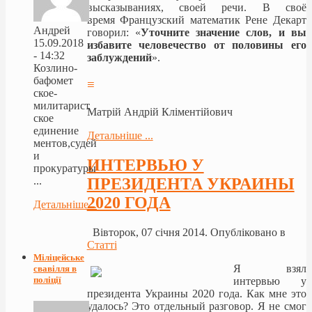
высказываниях, своей речи. В своё
время Французский математик Рене Декарт
Андрей
говорил: «
Уточните значение слов, и вы
15.09.2018
избавите человечество от половины его
- 14:32
заблуждений
».
Козлино-
бафомет
≡
ское-
милитарист
Матрій Андрій Кліментійович
ское
единение
Детальніше ...
ментов,судей
и
ИНТЕРВЬЮ У
прокуратуры
ПРЕЗИДЕНТА УКРАИНЫ
...
2020 ГОДА
Детальніше...
Вівторок, 07 січня 2014. Опубліковано в
Статті
Міліцейське
Я взял
свавілля в
поліції
интервью у
президента Украины 2020 года. Как мне это
удалось? Это отдельный разговор. Я не смог