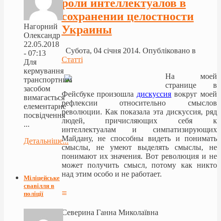
роли интеллектуалов в
сохранении целостности
Нагорний
Украины
Олександр
22.05.2018
Субота, 04 січня 2014. Опубліковано в
- 07:13
Статті
Для
кермування
На моей
транспортним
странице в
засобом
Фейсбуке произошла
дискуссия
вокруг моей
вимагається
рефлексии относительно смыслов
елементарне
революции. Как показала эта дискуссия, ряд
посвідчення
людей, причисляющих себя к
...
интеллектуалам и симпатизирующих
Майдану, не способны видеть и понимать
Детальніше...
смыслы, не умеют выделять смыслы, не
понимают их значения. Вот революция и не
может получить смысл, потому как никто
над этим особо и не работает.
Міліцейське
свавілля в
≡
поліції
Северина Ганна Миколаївна