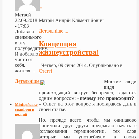
≡
Матвей
Матрій Андрій Кліментійович
22.09.2018
- 17:03
Детальніше ...
Добавлю
свеженького
Концепция
в эту
полубредятину.
жизнеустройства!
И добавлю
чисто от
себя,
Четвер, 09 січня 2014. Опубліковано в
жителя ...
Статті
Детальніше...
Многие люди
видя
происходящий вокруг беспредел, задаются
одним вопросом: «
почему это происходит?
»
– Ответ на этот вопрос я постараюсь дать в
Міліцейське
своей статье.
свавілля в
поліції
Но, прежде всего, чтобы мы одинаково
понимали друг друга предлагаю начать с
согласования терминологии, тех слов
которые мы употребляем в своих