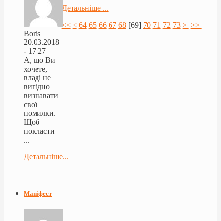
Детальніше ...
<<
<
64
65
66
67
68
[
69
]
70
71
72
73
>
>>
Boris
20.03.2018
- 17:27
А, що Ви
хочете,
владі не
вигідно
визнавати
свої
помилки.
Щоб
покласти
...
Детальніше...
Маніфест