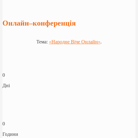
Онлайн–конференція
Тема:
«Народне Віче Онлайн»
.
0
Дні
0
Години