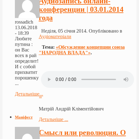
Аудиозапись онлайн-
конференции | 03.01.2014
года
rossadich
13.06.2018
Неділя, 05 січня 2014. Опубліковано в
- 18:39
Аудіоматеріали
Любите
путина :
Тема:
«Обсуждение концепции союза
он Вас
"НАРОДНА ВЛАДА"»
.
всех в рай
определит!
И с собой
прихватит
порошенку
...
Детальніше...
≡
Матрій Андрій Кліментійович
Маніфест
Детальніше ...
Смысл или революция. О