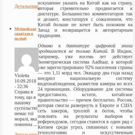
искушение указать на Китай как на страну,
Детальніше...
которая стремительно продвигается к
диктатуре. Большинство комментаторов так
и делают, констатируя с сожалением, что
Китай больше не хочет быть похожим на
Міліцейське
Запад и возвращается к авторитарным
свавілля в
традициям.
поліції
Однако к диктатуре цифровой эпохи
продвигается не только Китай
. В Индии,
например, уже восемь лет действует
биометрическая система Aadhaar, в которой
уже зарегистрировано 92% населения страны
— это 1,11 млрд чел. Эквадор два года назад
Violetta
внедрил национальную систему
10.09.2018
видеонаблюдения, разместив камеры во всех
- 22:36
24 провинциях. Оборудование для системы
Справа в
предоставило, кстати, китайское
тому, що в
правительство — причем бесплатно. Россия,
нашому
которая смогла развернуть в Европе и США
суспільстві
сеть хакеров, троллей и ботов, чтобы
немає тої
повлиять на результаты выборов и
моралі, яка
референдумов, сегодня ставится в один ряд с
повинна ...
Китаем среди угроз, связанных с новыми
технологиями и искусственным
Детальніше...