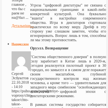
теперь
главное ,
Угроза "цифровой диктатуры" не связана с
что бы с
национальными границами и какой-либо
раем не
конкретной культурой. Она буквально
на@бал ...
"вшита" в настройки современного
общества. Игра в диктаторов стартовала
Детальніше...
практически по всему миру. Дрейф в эту
сторону уже слишком заметен, чтобы его
игнорировать. Вопрос лишь в том, способны
ли мы этому противостоять.
Нарциссизм
Оруэлл. Возвращение
"Система общественного доверия" в полную
силу заработает в Китае лишь в 2020-м,
сегодня реализуется пилотный проект в 30
городах, но замысел и в самом деле поражает
Сергей
своим масштабом, глубиной
Эсбукетов
государственного контроля над жизнью
22.10.2018
человека, а кроме того — удивительным для
- 14:10
западного мира симбиозом "освобождающих
https://psiho.guru/populyarnye-
технологий" цифровой эпохи с
voprosy/chto-
диктаторскими режимами.
takoe/chto-
takoe-
В рамках системы государство собирается