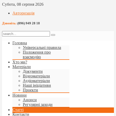
Субота, 08 серпня 2026
Авторизація
Дзвоніть:
(096) 949 28 18
Головна
Універсальні правила
Положення про
взаємодію
Хто ми?
Матеріали
Документи
Відеоматеріали
Аудіоматеріали
Наші ініціативи
Проекти
Новини
Анонси
Регулярні заходи
Статті
Контакти