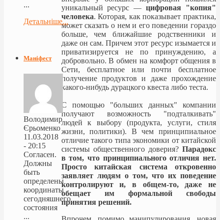
...
уникальный ресурс —
цифровая "копия"
человека
. Которая, как показывает практика,
Детальніше...
может сказать о нем и его поведении гораздо
больше, чем ближайшие родственники и
даже он сам. Причем этот ресурс изымается и
приватизируется не по принуждению, а
Маніфест
добровольно. В обмен на комфорт общения в
Сети, бесплатное или почти бесплатное
получение продуктов и даже прохождение
какого-нибудь дурацкого квеста либо теста.
С помощью "больших данных" компании
получают возможность "подталкивать"
Володимир
людей к выбору (продукта, услуги, стиля
Єрьоменко
жизни, политики). В чем принципиальное
11.03.2018
отличие такого типа экономики от китайской
- 20:15
системы общественного доверия?
Парадокс
Согласен.
в том, что принципиального отличия нет.
Должны
Просто китайская система откровенно
быть
заявляет людям о том, что их поведение
определены
контролируют и, в общем-то, даже не
координаты
обещает им формальной свободы
сегодняшнего
принятия решений.
состояния
...
Впрочем, помимо манипулирования, новая