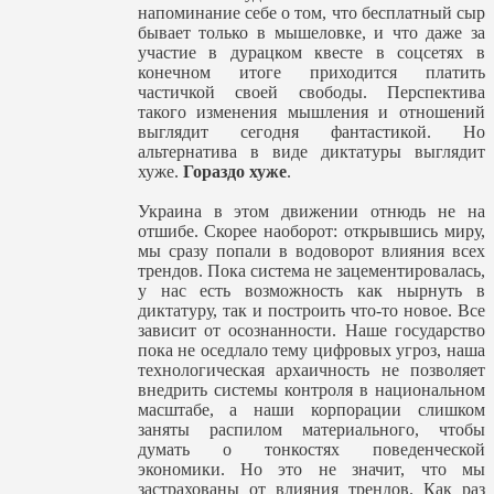
напоминание себе о том, что бесплатный сыр
бывает только в мышеловке, и что даже за
участие в дурацком квесте в соцсетях в
конечном итоге приходится платить
частичкой своей свободы. Перспектива
такого изменения мышления и отношений
выглядит сегодня фантастикой. Но
альтернатива в виде диктатуры выглядит
хуже.
Гораздо хуже
.
Украина в этом движении отнюдь не на
отшибе. Скорее наоборот: открывшись миру,
мы сразу попали в водоворот влияния всех
трендов. Пока система не зацементировалась,
у нас есть возможность как нырнуть в
диктатуру, так и построить что-то новое. Все
зависит от осознанности. Наше государство
пока не оседлало тему цифровых угроз, наша
технологическая архаичность не позволяет
внедрить системы контроля в национальном
масштабе, а наши корпорации слишком
заняты распилом материального, чтобы
думать о тонкостях поведенческой
экономики. Но это не значит, что мы
застрахованы от влияния трендов. Как раз