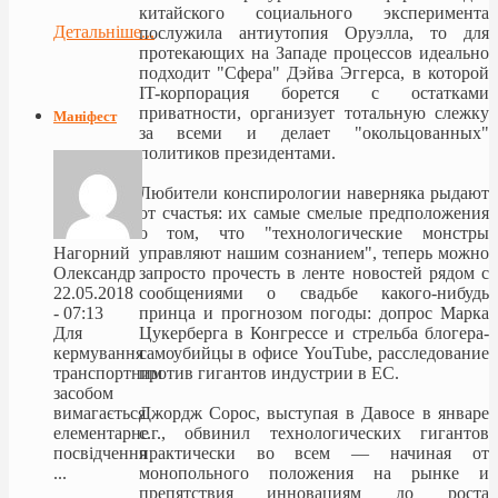
китайского социального эксперимента
Детальніше...
послужила антиутопия Оруэлла, то для
протекающих на Западе процессов идеально
подходит "Сфера" Дэйва Эггерса, в которой
IT-корпорация борется с остатками
приватности, организует тотальную слежку
Маніфест
за всеми и делает "окольцованных"
политиков президентами.
Любители конспирологии наверняка рыдают
от счастья: их самые смелые предположения
о том, что "технологические монстры
Нагорний
управляют нашим сознанием", теперь можно
Олександр
запросто прочесть в ленте новостей рядом с
22.05.2018
сообщениями о свадьбе какого-нибудь
- 07:13
принца и прогнозом погоды: допрос Марка
Для
Цукерберга в Конгрессе и стрельба блогера-
кермування
самоубийцы в офисе YouTube, расследование
транспортним
против гигантов индустрии в ЕС.
засобом
вимагається
Джордж Сорос, выступая в Давосе в январе
елементарне
с.г., обвинил технологических гигантов
посвідчення
практически во всем — начиная от
...
монопольного положения на рынке и
препятствия инновациям до роста