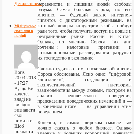
Детальніше...
неравенства и лишения людей свободы
разума. Самая большая угроза, по его
мнению, — будущий альянс интернет-
гигантов с диктаторскими режимами, на
который лидеры индустрии якобы пойдут
Міліцейське
ради того, чтобы получить доступ на новые и
свавілля в
поліції
безграничные рынки России и Китая.
Однако, по мнению Сороса, "их дни
сочтены": налоговые претензии и
антимонопольные расследования разрушат
их господство в экономике.
Сложно судить о том, насколько обвинения
Boris
Сороса обоснованы. Ясно одно: "цифровой
20.03.2018
капитализм", создающий и
- 17:27
эксплуатирующий платформы
А, що Ви
взаимодействия между людьми, построен на
хочете,
анализе человеческого поведения,
владі не
предсказании поведенческих изменений и —
вигідно
в конечном итоге — на управлении этим
визнавати
поведением.
свої
помилки.
Конечно, в самом широком смысле так
Щоб
можно сказать о любом бизнесе. Однако
покласти
впервые у больших корпораций появился