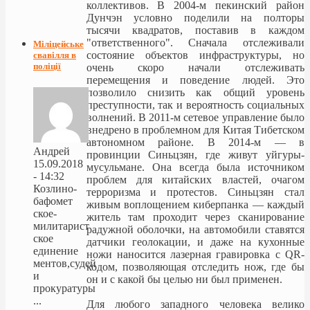
коллективов. В 2004-м пекинский район
Дунчэн условно поделили на полторы
тысячи квадратов, поставив в каждом
"ответственного". Сначала отслеживали
Міліцейське
состояние объектов инфраструктуры, но
свавілля в
поліції
очень скоро начали отслеживать
перемещения и поведение людей. Это
позволило снизить как общий уровень
преступности, так и вероятность социальных
волнений. В 2011-м сетевое управление было
внедрено в проблемном для Китая Тибетском
автономном районе. В 2014-м — в
Андрей
провинции Синьцзян, где живут уйгуры-
15.09.2018
мусульмане. Она всегда была источником
- 14:32
проблем для китайских властей, очагом
Козлино-
терроризма и протестов. Синьцзян стал
бафомет
живым воплощением киберпанка — каждый
ское-
житель там проходит через сканирование
милитарист
радужной оболочки, на автомобили ставятся
ское
датчики геолокации, и даже на кухонные
единение
ножи наносится лазерная гравировка с QR-
ментов,судей
кодом, позволяющая отследить нож, где бы
и
он и с какой бы целью ни был применен.
прокуратуры
...
Для любого западного человека велико