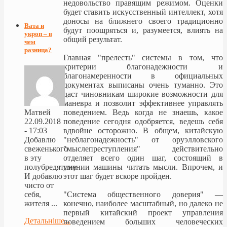
недовольство правящим режимом. Оценки
будет ставить искусственный интеллект, хотя
доносы на ближнего своего традиционно
Вата и
будут поощряться и, разумеется, влиять на
укроп – в
общий результат.
чем
разница?
Главная "прелесть" системы в том, что
критерии благонадежности и
благонамеренности в официальных
документах выписаны очень туманно. Это
даст чиновникам широкие возможности для
маневра и позволит эффективнее управлять
поведением. Ведь когда не знаешь, какое
Матвей
поведение сегодня одобряется, ведешь себя
22.09.2018
вдвойне осторожно. В общем, китайскую
- 17:03
"неблагонадежность" от оруэлловского
Добавлю
"мыслепреступления" действительно
свеженького
отделяет всего один шаг, состоящий в
в эту
умении машины читать мысли. Впрочем, и
полубредятину.
этот шаг будет вскоре пройден.
И добавлю
чисто от
"Система общественного доверия" —
себя,
конечно, наиболее масштабный, но далеко не
жителя ...
первый китайский проект управления
Детальніше...
поведением больших человеческих