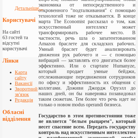
экономика от непосредственного и
Детальніше...
откровенного "подталкивания" с помощью
технологий тоже не отказывается. В конце
Користувачі
марта The Economist рассказал о том, как
искусственный интеллект может
На сайті
трансформировать рабочее место. В
63 гостей та
частности, речь шла о запатентованном
відсутні
Amazon браслете для складских рабочих.
користувачі
Умный браслет будет анализировать
движения рук рабочего и — с помощью
Лінки
вибраций — заставлять его двигаться более
эффективно. Или о стартапе Humanyze,
который продает умные бейджи,
Карта
отслеживающие передвижения сотрудников
сайту
по офису и эффективность их общения с
Вакансії
коллегами. Доживи Джордж Оруэлл до
Зворотний
наших дней, он бы наверняка позавидовал
зв'язок
таким сюжетам. Тем более что речь идет не
Редакція
только о новом modus operandi бизнеса.
Обласні
Государство в этом противостоянии тоже
відділення
не является "белым рыцарем", который
несет спасение всем. Передать государству
контроль над искусственным интеллектом
и платформенной экономикой, чтобы