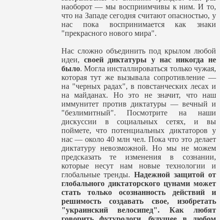
наоборот — мы восприимчивы к ним. И то,
что на Западе сегодня считают опасностью, у
нас пока воспринимается как знаки
"прекрасного нового мира".
Нас сложно объединить под крылом любой
идеи,
своей диктатуры у нас никогда не
было
. Могла инсталлироваться только чужая,
которая тут же вызывала сопротивление —
на "черных радах", в повстанческих лесах и
на майданах. Но это не значит, что наш
иммунитет против диктатуры — вечный и
"безлимитный". Посмотрите на наши
дискуссии в социальных сетях, и вы
поймете, что потенциальных диктаторов у
нас — около 40 млн чел. Пока что это делает
диктатуру невозможной. Но мы не можем
предсказать те изменения в сознании,
которые несут нам новые технологии и
глобальные тренды.
Надежной защитой от
глобального диктаторского цунами может
стать только осознанность действий и
решимость создавать свое, изобретать
"украинский велосипед". Как любят
говорить футурологи, будущее в любом