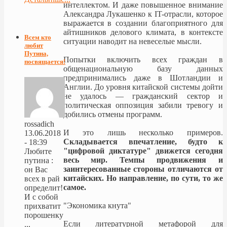
интеллектом. И даже повышенное внимание
Александра Лукашенко к IT-отрасли, которое
выражается в создании благоприятного для
айтишников делового климата, в контексте
Всем кто
ситуации наводит на невеселые мысли.
любит
Путина,
Попытки включить всех граждан в
посвящается!
общенациональную базу данных
предпринимались даже в Шотландии и
Англии. До уровня китайской системы дойти
не удалось — гражданский сектор и
политическая оппозиция забили тревогу и
добились отмены программ.
rossadich
И это лишь несколько примеров.
13.06.2018
Складывается впечатление, будто к
- 18:39
"цифровой диктатуре" движется сегодня
Любите
весь мир. Темпы продвижения и
путина :
заинтересованные стороны отличаются от
он Вас
китайских. Но направление, по сути, то же
всех в рай
самое.
определит!
И с собой
"Экономика кнута"
прихватит
порошенку
Если литературной метафорой для
...