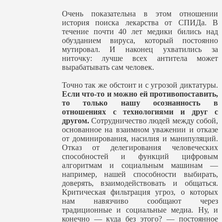
Очень показательна в этом отношении
история поиска лекарства от СПИДа. В
течение почти 40 лет медики бились над
обузданием вируса, который постоянно
мутировал. И наконец ухватились за
ниточку: лучше всех антитела может
вырабатывать сам человек.
Точно так же обстоит и с угрозой диктатуры.
Если что-то и можно ей противопоставить,
то только нашу осознанность в
отношениях с технологиями и друг с
другом.
Сотрудничество людей между собой,
основанное на взаимном уважении и отказе
от доминирования, насилия и манипуляций.
Отказ от делегирования человеческих
способностей и функций цифровым
алгоритмам и социальным машинам —
например, нашей способности выбирать,
доверять, взаимодействовать и общаться.
Критическая фильтрация угроз, о которых
нам навязчиво сообщают через
традиционные и социальные медиа. Ну, и
конечно — куда без этого? — постоянное