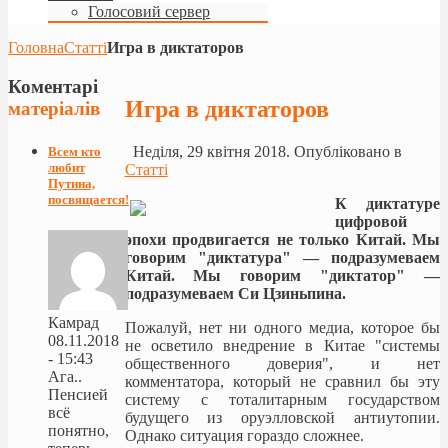
Голосовий сервер
Головна
Статті
Игра в диктаторов
Коментарі
Игра в диктаторов
матеріалів
Неділя, 29 квітня 2018. Опубліковано в
Всем кто
любит
Статті
Путина,
посвящается!
К диктатуре
цифровой
эпохи продвигается не только Китай. Мы
говорим "диктатура" — подразумеваем
Китай. Мы говорим "диктатор" —
подразумеваем Си Цзиньпина.
Камрад
Пожалуй, нет ни одного медиа, которое бы
08.11.2018
не осветило внедрение в Китае "системы
- 15:43
общественного доверия", и нет
Ага..
комментатора, который не сравнил бы эту
Пенсией
систему с тоталитарным государством
всё
будущего из оруэлловской антиутопии.
понятно,
Однако ситуация гораздо сложнее.