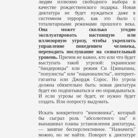
людям иллюзию свободного выбора в
качестве рождественского подарка. Новая
диктатура не будет нуждаться даже в
системном терроре, как это было с
тоталитарными режимами прошлого века.
Она может сколько угодно
эксплуатировать настоящую или
иллюзорную угрозу, чтобы укреплять
управление поведением человека,
переводить послушание на сознательный
уровень.
Причем не важно, кто или что будет
выступать такой угрозой: украинские
"бандеровцы" или режим Си Цзиньпина,
"популисты" или "националисты", интернет-
гиганты или Джордж Сорос. Но угроза
должна обязательно быть: новая диктатура
будет ею подпитываться и ею оправдываться.
И если угрозы не будет, ее нужно будет
создать. Или попросту выдумать.
Искать конкретного "виновника", который
бы сыграл роль "абсолютного зла" и
вынашивал планы установления диктатуры,
— занятие бесперспективное. "Назначить"
можно, но не найти. Поворот к диктатуре