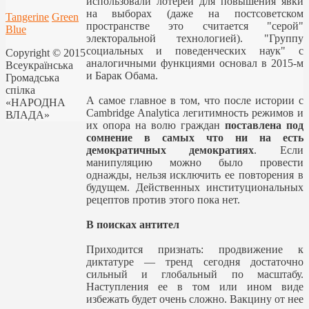
использовали лотереи для повышения явки
на выборах (даже на постсоветском
Tangerine
Green
пространстве это считается "серой"
Blue
электоральной технологией). "Группу
социальных и поведенческих наук" с
Copyright © 2015
аналогичными функциями основал в 2015-м
Всеукраїнська
и Барак Обама.
Громадська
спілка
А самое главное в том, что после истории с
«НАРОДНА
Cambridge Analytica легитимность режимов и
ВЛАДА»
их опора на волю граждан
поставлена под
сомнение в самых что ни на есть
демократичных демократиях
. Если
манипуляцию можно было провести
однажды, нельзя исключить ее повторения в
будущем. Действенных институциональных
рецептов против этого пока нет.
В поисках антител
Приходится признать: продвижение к
диктатуре — тренд сегодня достаточно
сильный и глобальный по масштабу.
Наступления ее в том или ином виде
избежать будет очень сложно. Вакцину от нее