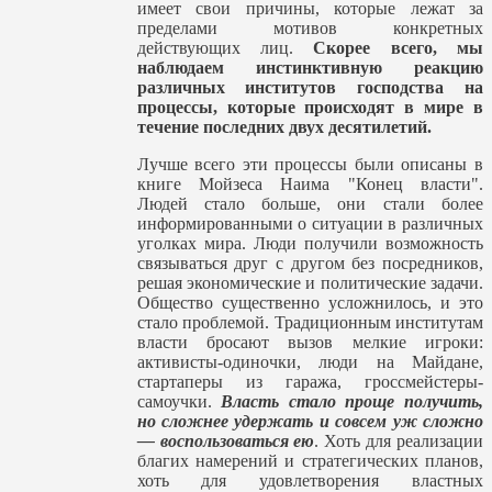
имеет свои причины, которые лежат за
пределами мотивов конкретных
действующих лиц.
Скорее всего, мы
наблюдаем инстинктивную реакцию
различных институтов господства на
процессы, которые происходят в мире в
течение последних двух десятилетий.
Лучше всего эти процессы были описаны в
книге Мойзеса Наима "Конец власти".
Людей стало больше, они стали более
информированными о ситуации в различных
уголках мира. Люди получили возможность
связываться друг с другом без посредников,
решая экономические и политические задачи.
Общество существенно усложнилось, и это
стало проблемой. Традиционным институтам
власти бросают вызов мелкие игроки:
активисты-одиночки, люди на Майдане,
стартаперы из гаража, гроссмейстеры-
самоучки.
Власть стало проще получить,
но сложнее удержать и совсем уж сложно
— воспользоваться ею
. Хоть для реализации
благих намерений и стратегических планов,
хоть для удовлетворения властных