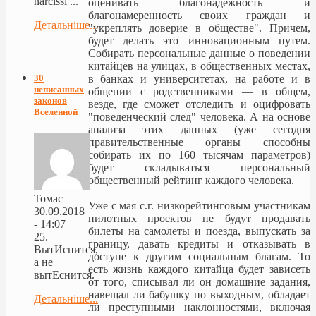
narcissi ...
оценивать благонадежность и
благонамеренность своих граждан и
Детальніше...
"укреплять доверие в обществе". Причем,
будет делать это инновационным путем.
Собирать персональные данные о поведении
китайцев на улицах, в общественных местах,
в банках и университетах, на работе и в
30
неписанных
общении с родственниками — в общем,
законов
везде, где сможет отследить и оцифровать
Вселенной
"поведенческий след" человека. А на основе
анализа этих данных (уже сегодня
правительственные органы способны
собирать их по 160 тысячам параметров)
будет складываться персональный
общественный рейтинг каждого человека.
Томас
Уже с мая с.г. низкорейтинговым участникам
30.09.2018
пилотных проектов не будут продавать
- 14:07
билеты на самолеты и поезда, выпускать за
25.
границу, давать кредиты и отказывать в
ВытИснится,
доступе к другим социальным благам. То
а не
есть жизнь каждого китайца будет зависеть
вытЕснится.
от того, списывал ли он домашние задания,
навещал ли бабушку по выходным, обладает
Детальніше...
ли преступными наклонностями, включая