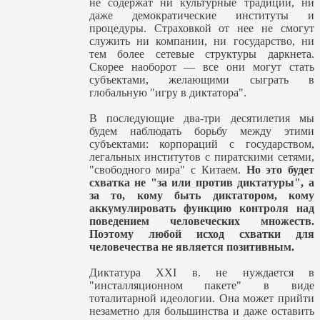
не содержат ни культурные традиции, ни
даже демократические институты и
процедуры. Страховкой от нее не смогут
служить ни компании, ни государство, ни
тем более сетевые структуры даркнета.
Скорее наоборот — все они могут стать
субъектами, желающими сыграть в
глобальную "игру в диктатора".
В последующие два-три десятилетия мы
будем наблюдать борьбу между этими
субъектами: корпораций с государством,
легальных институтов с пиратскими сетями,
"свободного мира" с Китаем.
Но это будет
схватка не "за или против диктатуры", а
за то, кому быть диктатором, кому
аккумулировать функцию контроля над
поведением человеческих множеств.
Поэтому любой исход схватки для
человечества не является позитивным.
Диктатура XXI в. не нуждается в
"инсталляционном пакете" в виде
тоталитарной идеологии. Она может прийти
незаметно для большинства и даже оставить