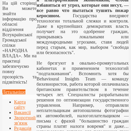
На цій сторінці
избавиться от угроз, которые они несут, —
Ви можете
все равно что пытаться тушить пожар
знайти
керосином.
Государства внедряют
інформацію про
технологии тотальной слежки и контроля.
обласні
Даже в крупнейших демократиях власть
відділення
получает на это одобрение граждан,
Всеукраїнської
прикрываясь локальными или
Громадської
международными угрозами, ставя людей
спілки
перед старым, как мир, выбором "свобода
«НАРОДНА
или безопасность".
ВЛАДА». Ми на
практиці
Не брезгуют в овально-промяугольных
забезпечуємо
кабинетах и применением технологий
повну
"подталкивания". Вспомнить хотя бы
прозорість та
Behavioural Insights Team — команду
підзвітність!
бихевиористов, работа которой оплачивалась
британским правительством в течение
Детальніше
четырех лет. Специалисты разрабатывали
решения по оптимизации государственного
Карта
управления. Например, отправляли
сайту
неплательщикам автопошлины фотографии
Вакансії
их автомобилей, налогоплательщиком —
Зворотний
письма с фразой "большинство граждан
зв'язок
страны платят налоги вовремя" и даже…
Редакція