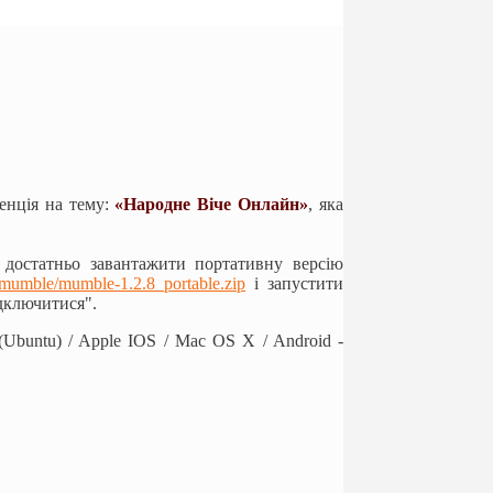
енція на тему:
«
Народне Віче Онлайн
»
, яка
 достатньо завантажити портативну версію
s/mum
ble/mumble-1.2.
8_portable.zip
і запустити
дключитися".
buntu) / Apple IOS / Mac OS X / Android -