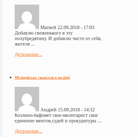
Матвей
22.09.2018 - 17:03
Добавлю свеженького в эту
полубредятину. И добавлю чисто от себя,
жителя ...
Детальніше...
Міліцейське свавілля в поліції
Андрей
15.09.2018 - 14:32
Козлино-бафомет ское-милитарист ское
единение ментов,судей и прокуратуры ...
Детальніше...