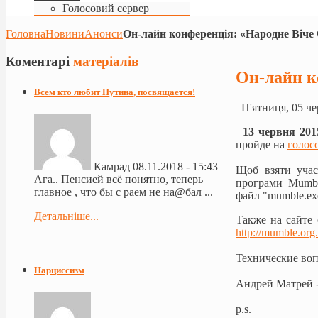
Голосовий сервер
Головна
Новини
Анонси
Он-лайн конференцiя: «Народне Віче
Коментарі
матеріалів
Он-лайн к
Всем кто любит Путина, посвящается!
П'ятниця, 05 че
13 червня 201
пройде на
голос
Камрад
08.11.2018 - 15:43
Щоб взяти учас
Ага.. Пенсией всё понятно, теперь
програми Mumbl
главное , что бы с раем не на@бал ...
файл "mumble.ex
Детальніше...
Также на сайте 
http://mumble.org.
Технические во
Нарциссизм
Андрей Матрей -
p.s.