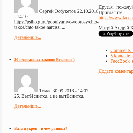
Друзья, пожалу
Сергей Эсбукетов
22.10.2018
Пригласите
- 14:10
https://www.face
https://psiho.guru/populyarnye-voprosy/chto-
takoe/chto-takoe-narcissi ...
Матрій Андрій 
Детальніше...
Comments 
Vkontakte 
30 неписанных законов Вселенной
FaceBook (
Додати комента
Томас
30.09.2018 - 14:07
25. ВытИснится, а не вытЕснится.
Детальніше...
Вата и укроп – в чем разница?