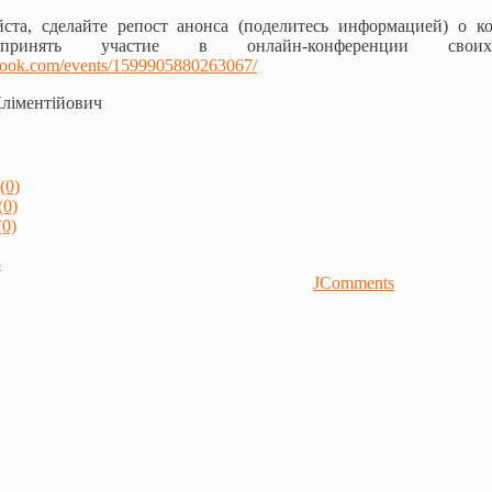
йста, сделайте репост анонса (поделитесь информацией) о 
 принять участие в онлайн-конференции сво
book.com/events/1599905880263067/
Кліментійович
(0)
(0)
0)
р
JComments