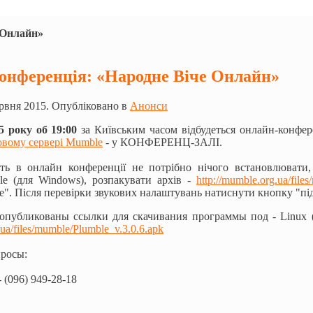
 Онлайн»
онференцiя: «Народне Віче Онлайн»
рвня 2015. Опубліковано в
Анонси
5 року об 19:00
за Київським часом відбудеться онлайн-конфер
овому сервері Mumble
- у КОНФЕРЕНЦ-ЗАЛІ.
ть в онлайн конференції не потрібно нічого встановлювати,
e (для Windows), розпакувати архів -
http://mumble.o
rg.ua/file
e". Після перевірки звукових налаштувань натиснути кнопку "пі
опубликованы ссылки для скачивания программы под - Linux (U
ua/
files/mumble/
Plumble_v.3.0.6.apk
просы:
 (096) 949-28-18