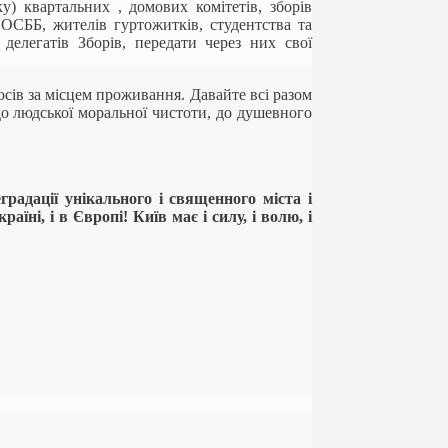
) квартальних , домових комітетів, зборів
ОСББ, жителів гуртожитків, студентства та
елегатів Зборів, передати через них свої
осів за місцем проживання. Давайте всі разом
 до людської моральної чистоти, до душевного
градації унікального і священного міста і
їні, і в Європі! Київ має і силу, і волю, і