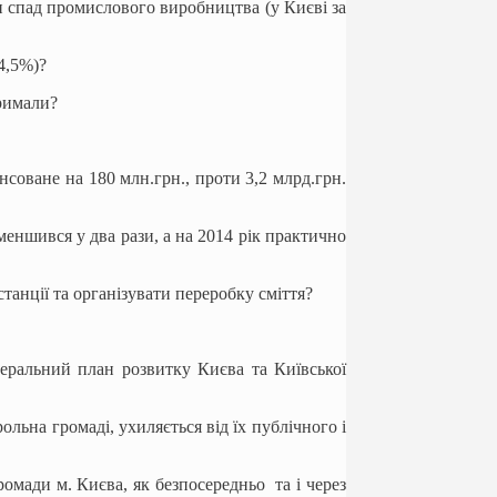
и спад промислового виробництва (у Києві за
14,5%)?
тримали?
соване на 180 млн.грн., проти 3,2 млрд.грн.
меншився у два рази, а на 2014 рік практично
анції та організувати переробку сміття?
еральний план розвитку Києва та Київської
ольна громаді, ухиляється від їх публічного і
омади м. Києва, як безпосередньо та і через