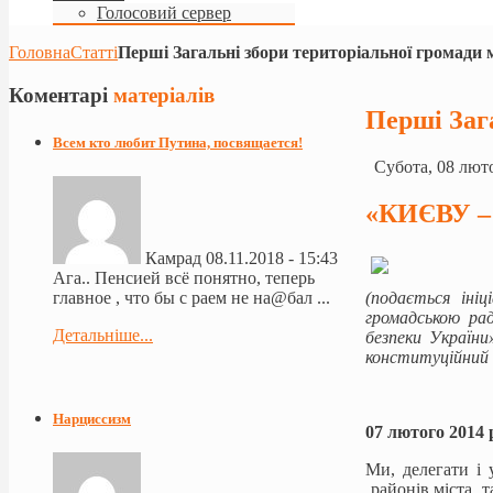
Голосовий сервер
Головна
Статті
Перші Загальні збори територіальної громади 
Коментарі
матеріалів
Перші Заг
Всем кто любит Путина, посвящается!
Субота, 08 люто
«КИЄВУ 
Камрад
08.11.2018 - 15:43
Ага.. Пенсией всё понятно, теперь
(подається іні
главное , что бы с раем не на@бал ...
громадською ра
Детальніше...
безпеки України
конституційний 
Нарциссизм
07 лютого 2014 
Ми, делегати і 
районів міста т