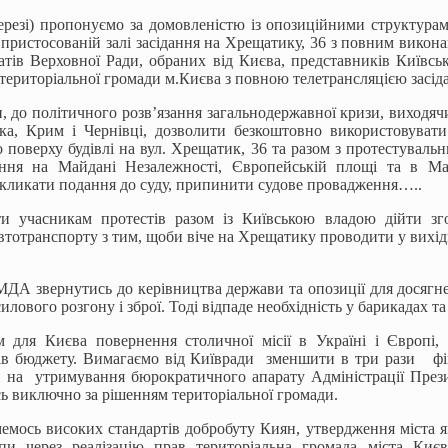
 Герезі) пропонуємо за домовленістю із опозиційними структура
 пристосованій залі засідання на Хрещатику, 36 з повним вико
татів Верховної Ради, обраних від Києва, представників Київс
 територіальної громади м.Києва з повною телетрансляцією засід
и, до політичного розв’язання загальнодержавної кризи, виходячи 
ька, Крим і Чернівці, дозволити безкоштовно використовуват
 поверху будівлі на вул. Хрещатик, 36 та разом з протестувальн
ння на Майдані Незалежності, Європейській площі та в Мар
дкликати подання до суду, припинити судове провадження…..
ти учасникам протестів разом із Київською владою дійти зго
втотранспорту з тим, щоби віче на Хрещатику проводити у вихідні
КМДА звернутись до керівництва держави та опозиції для досягн
илового розгону і зброї. Тоді відпаде необхідність у барикадах та
 для Києва повернення столичної місії в Україні і Європі, 
ів бюджету. Вимагаємо від Київради зменшити в три рази 
и на утримування бюрократичного апарату Адміністрації През
сь виключно за рішенням територіальної громади.
емось високих стандартів добробуту Киян, утвердження міста я
пи через реалізацію прав територіальна громада міста Киє