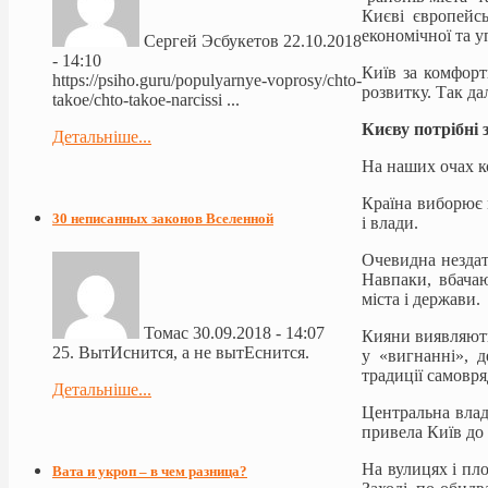
Києві європейсь
економічної та у
Сергей Эсбукетов
22.10.2018
- 14:10
Київ за комфорт
https://psiho.guru/populyarnye-voprosy/chto-
розвитку. Так д
takoe/chto-takoe-narcissi ...
Києву потрібні 
Детальніше...
На наших очах к
Країна виборює м
30 неписанных законов Вселенной
і влади.
Очевидна нездат
Навпаки, вбачаю
міста і держави.
Томас
30.09.2018 - 14:07
Кияни виявляють 
25. ВытИснится, а не вытЕснится.
у «вигнанні», д
традиції самовр
Детальніше...
Центральна влад
привела Київ до 
На вулицях і пло
Вата и укроп – в чем разница?