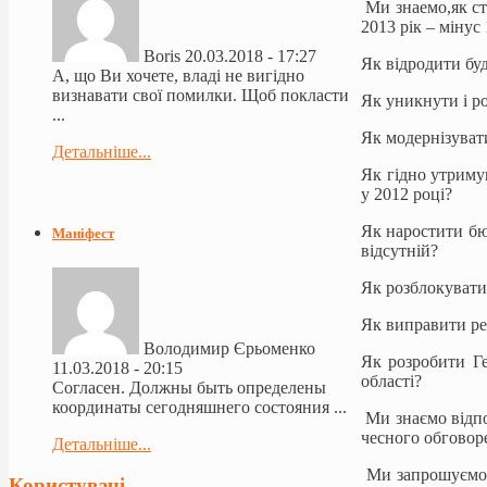
Ми знаемо,як ст
2013 рік – мінус
Boris
20.03.2018 - 17:27
Як відродити буд
А, що Ви хочете, владі не вигідно
визнавати свої помилки. Щоб покласти
Як уникнути і ро
...
Як модернізуват
Детальніше...
Як гідно утриму
у 2012 році?
Як наростити бюд
Маніфест
відсутній?
Як розблокувати
Як виправити ре
Володимир Єрьоменко
Як розробити Ге
11.03.2018 - 20:15
області?
Согласен. Должны быть определены
координаты сегодняшнего состояния ...
Ми знаємо відпов
чесного обговор
Детальніше...
Ми запрошуємо в
Користувачі