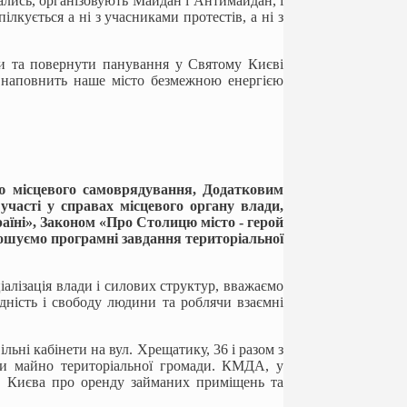
ались, організовують Майдан і Антимайдан, і
лкується а ні з учасниками протестів, а ні з
ади та повернути панування у Святому Києві
у, наповнить наше місто безмежною енергією
ю місцевого самоврядування, Додатковим
часті у справах місцевого органу влади,
їні», Законом «Про Столицю місто - герой
ошуємо програмні завдання територіальної
іалізація влади і силових структур, вважаємо
ність і свободу людини та роблячи взаємні
льні кабінети на вул. Хрещатику, 36 і разом з
ючи майно територіальної громади. КМДА, у
м. Києва про оренду займаних приміщень та