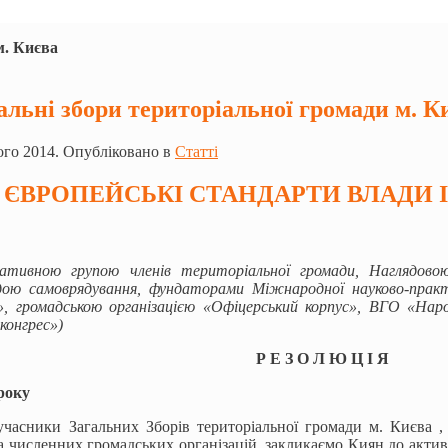
м. Києва
альні збори територіальної громади м. К
го 2014. Опубліковано в
Статті
– ЄВРОПЕЙСЬКІ СТАНДАРТИ ВЛАДИ 
ціативною групою членів територіальної громади, Наглядовою
дою самоврядування, фундаторами Міжнародної науково-практи
», громадською організацією «Офіцерський корпус», ВГО «Нар
конгрес»)
Р Е З О Л Ю Ц І Я
року
учасники Загальних Зборів територіальної громади м. Києва ,
а численних громадських організацій, закликаємо Киян до актив