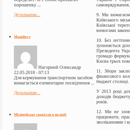
самоврядування,
порошенку ...
9. Ми вимагаємо
Детальніше...
Київського місь
Київської терит
вимогами законо
Маніфест
10. Без легітим
зупиняється діл
Президента Укра
громадо формува
Києва трьох поко
Нагорний Олександр
11. Збори закли
22.05.2018 - 07:13
фінансового кол
Для кермування транспортним засобом
бюджет столиці.
вимагається елементарне посвідчення ...
У 2013 році дох
Детальніше...
доходів бюджету
років.
12. Ми не злов
Міліцейське свавілля в поліції
працювати, прац
зволіканнями і к