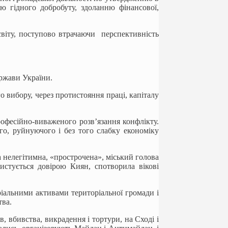
ю гідного добробуту, здоланню фінансової,
світу, поступово втрачаючи перспективність
ержави України.
о вибору, через протистояння праці, капіталу
рофесійно-виваженого розв’язання конфлікту.
го, руйнуючого і без того слабку економіку
а нелегітимна, «прострочена», міський голова
ристується довірою Киян, спотворила вікові
іальними активами територіальної громади і
тва.
, вбивства, викрадення і тортури, на Сході і