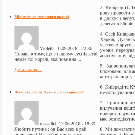
3. Київраді (Г.
року провести в
Міліцейське свавілля в поліції
в дискусії депу
делегатів Зборів
4. Сесії Київрад
Харків, Луганс
частково другого
Violetta
10.09.2018 - 22:36
умови перебува
Справа в тому, що в нашому суспільстві
асигнування, ві
немає тої моралі, яка повинна ...
5. Запропонува
Детальніше...
блокованої для а
автотранспорту.
6. Київраді та 
незастосування с
Всем кто любит Путина, посвящается!
7. Принциповим
вилучення кошт
використовуват
має розподіляти
rossadich
13.06.2018 - 18:39
8. Ми домагатим
Любите путина : он Вас всех в рай
України і Євро
определит! И с собой прихватит