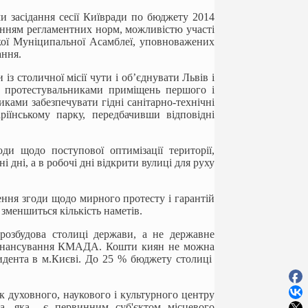
ми засідання сесії Київради по бюджету 2014
нанням регламентних норм, можливістю участі
ької Муніципальної Асамблеї, уповноважених
ання.
із столичної місії чути і об’єднувати Львів і
и протестувальниками приміщень першого і
иками забезпечувати гідні санітарно-технічні
іїнському парку, передбачивши відповідні
ди щодо поступової оптимізації території,
 дні, а в робочі дні відкрити вулиці для руху
ення згоди щодо мирного протесту і гарантій
 зменшиться кількість наметів.
розбудова столиці держави, а не державне
фінансування КМАДА. Кошти киян не можна
идента в м.Києві. До 25 % бюджету столиці
к духовного, наукового і культурного центру
ва, яка є первинним суб'єктом місцевого