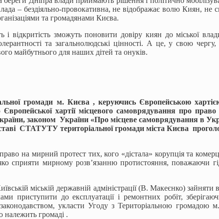
ва береги Дніпра влади приймають рішення і політично мобілізув
ада – бездіяльно-провокативна, не відображає волю Киян, не спі
ганізаціями та громадянами Києва.
ть і відкритість зможуть поновити довіру киян до міської вл
олерантності та загальнолюдські цінності. А це, у свою черг
ого майбутнього для наших дітей та онуків.
альної громади м. Києва , керуючись
Європейською хартіє
Європейської хартії місцевого самоврядування про право у
країни, законом України «Про місцеве самоврядування в Укра
дставі СТАТУТУ територіальної громади міста Києва прогол
раво на мирний протест тих, кого «дістала» корупція та комерц
яко сприяти мирному розв’язанню протистояння, поважаючи гід
.
ївській міській державній адміністрації (В. Макеєнко) зайняти ві
ками приступити до експлуатації і ремонтних робіт, зберіга
з законодавством, укласти Угоду з Територіальною громадою 
о належить громаді .