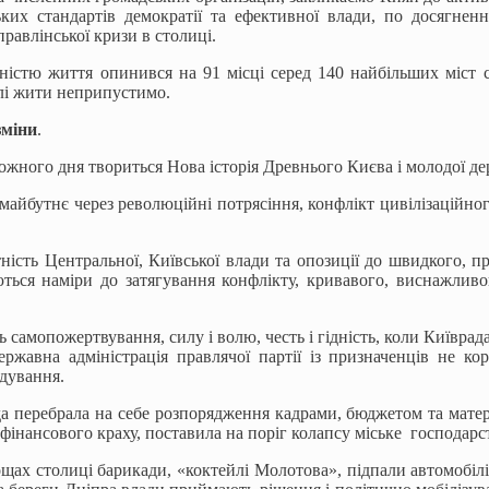
ких стандартів демократії та ефективної влади, по досягненн
правлінської кризи в столиці.
ністю життя опинився на 91 місці серед 140 найбільших міст 
алі жити неприпустимо.
зміни
.
ожного дня твориться Нова історія Древнього Києва і молодої д
айбутнє через революційні потрясіння, конфлікт цивілізаційног
ність Центральної, Київської влади та опозиції до швидкого, п
ться наміри до затягування конфлікту, кривавого, виснажливо
самопожертвування, силу і волю, честь і гідність, коли Київрад
ержавна адміністрація правлячої партії із призначенців не ко
ядування.
а перебрала на себе розпорядження кадрами, бюджетом та матер
фінансового краху, поставила на поріг колапсу міське господарс
щах столиці барикади, «коктейлі Молотова», підпали автомобілів