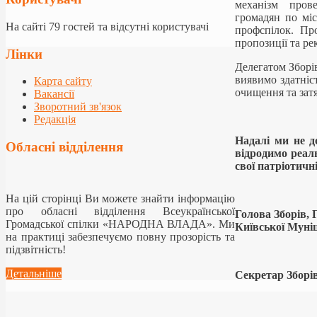
механізм прове
громадян по мі
На сайті 79 гостей та відсутні користувачі
профспілок. Пр
пропозиції та ре
Лінки
Делегатом Зборів
виявимо здатніст
Карта сайту
очищення та затя
Вакансії
Зворотний зв'язок
Редакція
Надалі ми не д
Обласні відділення
відродимо реаль
свої патріотичн
На цій сторінці Ви можете знайти інформацію
про обласні відділення Всеукраїнської
Голова Зборів, 
Громадської спілки «НАРОДНА ВЛАДА». Ми
Київської
на практиці забезпечуємо повну прозорість та
підзвітність!
Детальніше
Секре