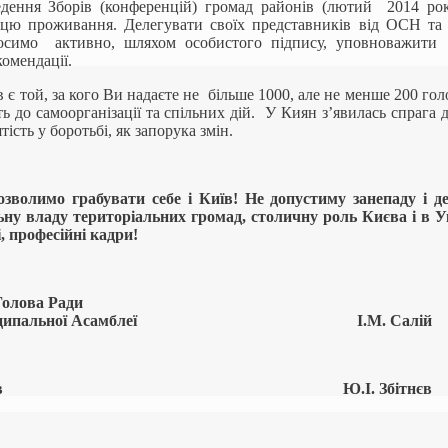
дення Зборів (конференцій) громад районів (лютий 2014 року
сцю проживання. Делегувати своїх представників від ОСН та 
осимо активно, шляхом особистого підпису, уповноважити д
комендації.
 є той, за кого Ви надаєте не більше 1000, але не менше 200 гол
ь до самоорганізації та спільних дій. У Киян з’явилась спрага
тість у боротьбі, як запорука змін.
озволимо грабувати себе і Київ! Не допустиму занепаду і де
ну владу територіальних громад, столичну роль Києва і в Укра
і, професійні кадри!
Голова Ради
 Муніципальної Асамблеї І.М. Салій
тар Зборів Ю.І. Збітнєв