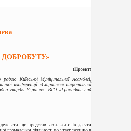
иєва
І ДОБРОБУТУ»
(Проект)
 радою Київської Муніципальної Асамблеї,
чної конференції «Стратегія національної
одна гвардія України». ВГО «Громадянський
 делегати що представляють жителів десяти
ної громадської діяльності по утвердженню в