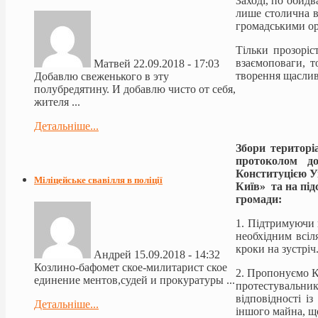
Заході, по обид
лише столична вл
громадськими ор
Тільки прозоріс
взаємоповаги, т
Матвей
22.09.2018 - 17:03
творення щаслив
Добавлю свеженького в эту
полубредятину. И добавлю чисто от себя,
жителя ...
Детальніше...
Збори територі
протоколом до 
Конституцією У
Міліцейське свавілля в поліції
Київ» та на пі
громади:
1. Підтримуючи п
необхідним всіл
кроки на зустріч
Андрей
15.09.2018 - 14:32
Козлино-бафомет ское-милитарист ское
2. Пропонуємо Ки
единение ментов,судей и прокуратуры ...
протестувальни
відповідності і
Детальніше...
іншого майна, щ