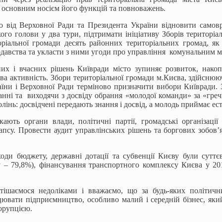
 основним носієм його функцій та повноважень.
 від Верховної Ради та Президента України відновити самовр
кого голови у два тури, підтримати ініціативу Зборів територ
оріальної громади десять районних територіальних громад, як 
давства та укласти з ними угоди про управління комунальним м
них і вчасних рішень Київради місто зупиняє розвиток, накоп
ова активність. Збори територіальної громади м.Києва, здійсн
їни і Верховної Ради терміново призначити вибори Київради. 
нні та виходячи з досвіду обрання «молодої команди» за «греч
лінь: досвідчені передають знання і досвід, а молодь приймає ест
кають органи влади, політичні партії, громадські організаці
апсу. Провести аудит управлінських рішень та боргових зобов
оди бюджету, державні дотації та субвенції Києву були суттє
 – 79,8%), фінансування транспортного комплексу Києва у 201
тішаємося недоліками і вважаємо, що за будь-яких політич
ювати підприємництво, особливо малий і середній бізнес, яки
орупцією.