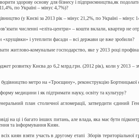
ворити здорову основу для бізнесу і підприємництва,як подолат
 11,4%, по Україні – мінус 4,7%)?
івництво (у Києві за 2013 рік – мінус 21,2%, по Україні – мінус 
зв’язати численні «еліта-центри» – кошти вклали, квартир не о
и «хрущівки» і утеплити фасади – всі держави це вже зробили?
вати житлово-комунальне господарство, яке у 2013 році профінан
жет розвитку Києва до 6,2 млрд.грн. (2012 рік), коли у 2013 – з
 будівництво метро на «Троєщину», реконструкцію Бортницької ст
форму медицини і як підтримати науку, освіту та культуру?
неральний план столичної агломерації, затвердити єдиний Ген
іді на ці і багато інших питань, але влада, яка має бути підконтр
ення та інформування Киян.
сіх киян взяти участь в другому етапі Зборів територіальної гр