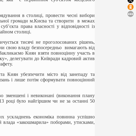
ядування в столиці, провести чесні вибори
іальної громади м.Києва та створити в межах
суб’єкта права власності у відповідності із
айном столиці.
ичується тисячі не проголосованих рішень,
юючи свою владу безпосередньо вимагають від
Закликаємо Киян взяти повноцінну участь в
ку», делегувати до Київради кадровий актив
афету.
ї та Киян убезпечити місто від занепаду та
’язань і лише потім сформувати повноцінний
во зменшені і невиконані (виконання плану
3 році було найгіршим чи не за останні 50
них ускладнень економіка повинна успішно
й влада «закошмарила» поборами, утисками,