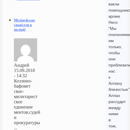
взяли
помощнико
кроме
Міліцейське
Него:
свавілля в
"Мы
поліції
поклоняем
им
только,
чтобы
они
Андрей
приблизил
15.09.2018
нас
- 14:32
к
Козлино-
Аллаху
бафомет
близостью"
ское-
Аллах
милитарист
ское
рассудит
единение
между
ментов,судей
ними
и
в
прокуратуры
том,
...