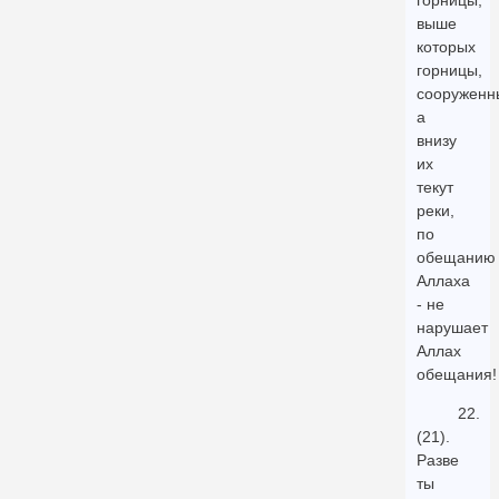
горницы,
выше
которых
горницы,
сооруженн
а
внизу
их
текут
реки,
по
обещанию
Аллаха
- не
нарушает
Аллах
обещания!
22.
(21).
Разве
ты