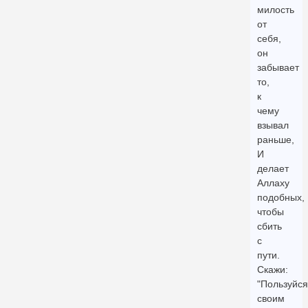
милость
от
себя,
он
забывает
то,
к
чему
взывал
раньше,
И
делает
Аллаху
подобных,
чтобы
сбить
с
пути.
Скажи:
"Пользуйся
своим