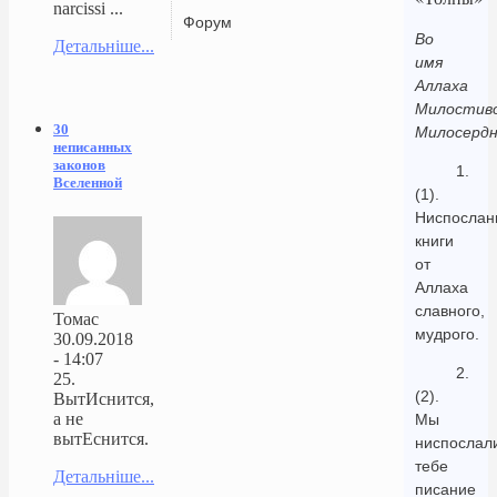
narcissi ...
Форум
Во
Детальніше...
имя
Аллаха
Милостиво
30
Милосердн
неписанных
законов
1.
Вселенной
(1).
Ниспослан
книги
от
Аллаха
славного,
Томас
мудрого.
30.09.2018
- 14:07
2.
25.
(2).
ВытИснится,
а не
Мы
вытЕснится.
ниспослал
тебе
Детальніше...
писание