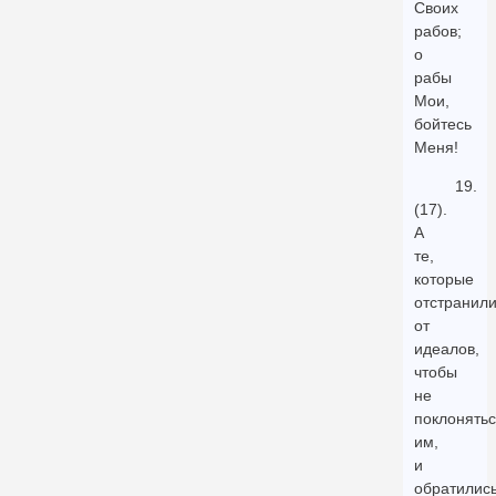
Своих
рабов;
о
рабы
Мои,
бойтесь
Меня!
19.
(17).
А
те,
которые
отстранили
от
идеалов,
чтобы
не
поклонять
им,
и
обратилис