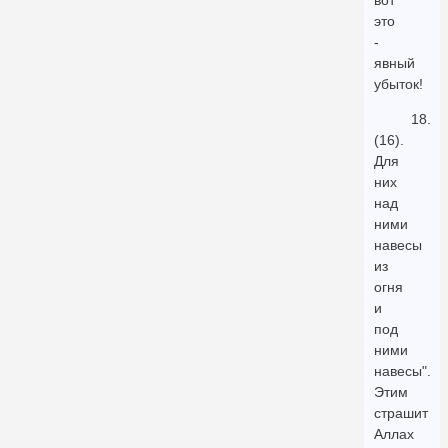
вот
это
-
явный
убыток!
18.
(16).
Для
них
над
ними
навесы
из
огня
и
под
ними
навесы".
Этим
страшит
Аллах