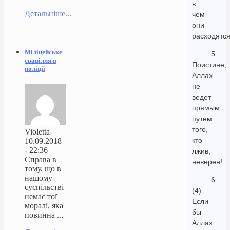
в
Детальніше...
чем
они
расходятся
Міліцейське
5.
свавілля в
Поистине,
поліції
Аллах
не
ведет
прямым
путем
того,
Violetta
кто
10.09.2018
- 22:36
лжив,
Справа в
неверен!
тому, що в
нашому
6.
суспільстві
(4).
немає тої
Если
моралі, яка
бы
повинна ...
Аллах