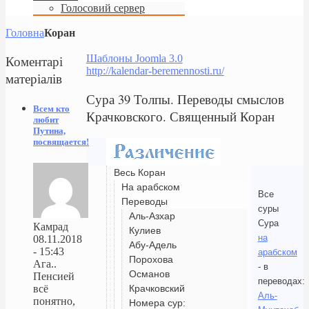
Голосовий сервер
Головна
Коран
Коментарі
Шаблоны Joomla 3.0
http://kalendar-beremennosti.ru/
матеріалів
Сура 39 Толпы. Переводы смыслов
Всем кто
Крачковского. Священный Коран
любит
Путина,
посвящается!
Весь Коран
На арабском
Все
Переводы
суры
Аль-Азхар
Сура
Камрад
Кулиев
на
08.11.2018
Абу-Адель
- 15:43
арабском
Порохова
Ага..
- в
Османов
Пенсией
переводах:
Крачковский
всё
Аль-
понятно,
Номера сур: