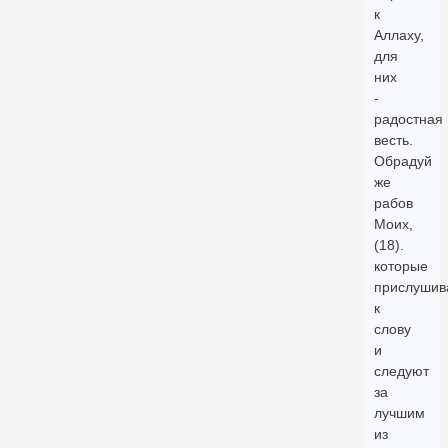
к
Аллаху,
для
них
-
радостная
весть.
Обрадуй
же
рабов
Моих,
(18).
которые
прислушив
к
слову
и
следуют
за
лучшим
из