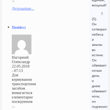
единый,
...
мощный!
Детальніше...
7.
(5).
Он
Маніфест
сотворил
небеса
и
землю
во
истине.
Нагорний
Он
Олександр
обвивает
22.05.2018
- 07:13
ночью
Для
день
кермування
и
транспортним
днем
засобом
обвивает
вимагається
ночь;
елементарне
посвідчення
он
...
подчинил