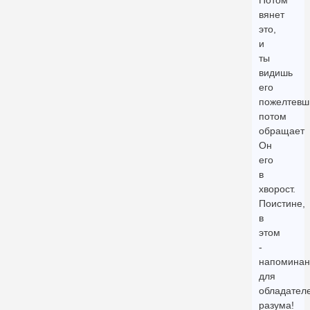
Потом
вянет
это,
и
ты
видишь
его
пожелтевш
потом
обращает
Он
его
в
хворост.
Поистине,
в
этом
-
напоминан
для
обладател
разума!