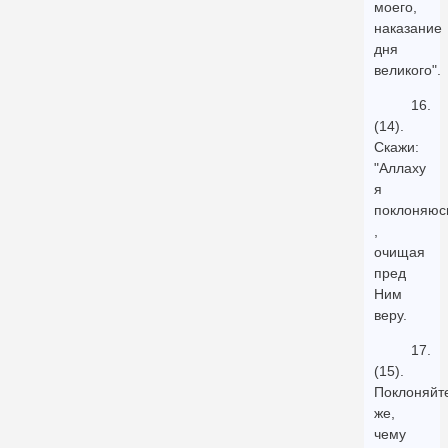
моего,
наказание
дня
великого".
16.
(14).
Скажи:
"Аллаху
я
поклоняюс
,
очищая
пред
Ним
веру.
17.
(15).
Поклоняйт
же,
чему