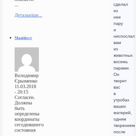
сделал
...
из
Детальніше...
нее
пару
и
ниспослал
Маніфест
вам
из
животных
восемь
парами.
Он
Володимир
Єрьоменко
творит
11.03.2018
вас
- 20:15
в
Согласен.
утробах
Должны
ваших
быть
матерей,
определены
координаты
одним
сегодняшнего
творением
состояния
после
...