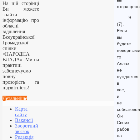
вы
На цій сторінці
отвращены
Ви можете
знайти
9.
інформацію про
(7).
обласні
Если
відділення
Всеукраїнської
вы
Громадської
будете
спілки
неверными
«НАРОДНА
то
ВЛАДА». Ми на
Аллах
практиці
не
забезпечуємо
повну
нуждается
прозорість та
в
підзвітність!
вас,
и
Детальніше
не
Карта
соблаговол
сайту
Он
Вакансії
Своих
Зворотний
рабов
зв'язок
на
Редакція