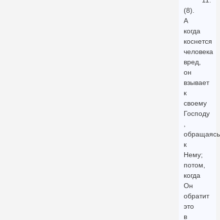
11.
(8).
А
когда
коснется
человека
вред,
он
взывает
к
своему
Господу
,
обращаясь
к
Нему;
потом,
когда
Он
обратит
это
в