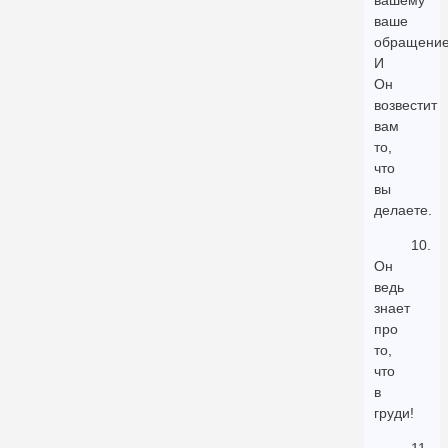
вашему
ваше
обращение
И
Он
возвестит
вам
то,
что
вы
делаете.
10.
Он
ведь
знает
про
то,
что
в
груди!