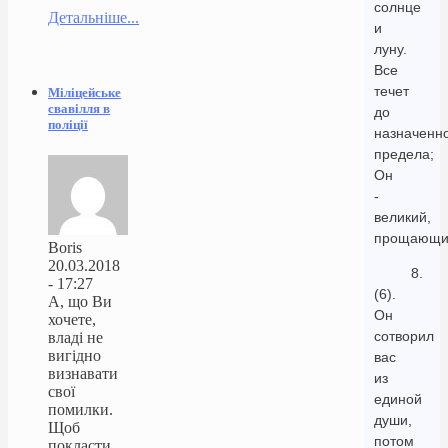
солнце
Детальніше...
и
луну.
Все
течет
Міліцейське
свавілля в
до
поліції
назначенн
предела;
Он
-
великий,
прощающи
Boris
20.03.2018
8.
- 17:27
(6).
А, що Ви
Он
хочете,
сотворил
владі не
вигідно
вас
визнавати
из
свої
единой
помилки.
души,
Щоб
потом
покласти