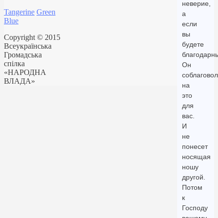
неверие,
Tangerine
Green
а
Blue
если
вы
Copyright © 2015
будете
Всеукраїнська
Громадська
благодарн
спілка
Он
«НАРОДНА
соблаговол
ВЛАДА»
на
это
для
вас.
И
не
понесет
носящая
ношу
другой.
Потом
к
Господу