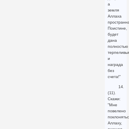
а
земля
Аллаха
пространна
Поистине,
будет
дана
полностью
терпеливы
и
награда
без
счета!"
14.
(11).
Скажи:
"Мне
повелено
поклонять
Аллаху,