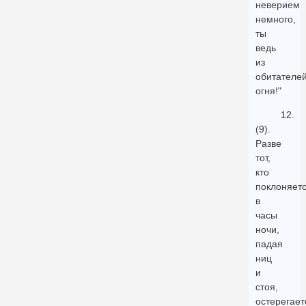
неверием
немного,
ты
ведь
из
обитателе
огня!"
12.
(9).
Разве
тот,
кто
поклоняет
в
часы
ночи,
падая
ниц
и
стоя,
остерегает