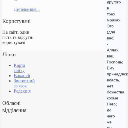
другого
в
Детальніше...
трех
Користувачі
мраках.
Это
На сайті один
(для
гість та відсутні
вас)
користувачі
-
Аллах,
Лінки
ваш
Господь;
Карта
Ему
сайту
принадлеж
Вакансії
власть,
Зворотний
зв'язок
нет
Редакція
божества,
кроме
Обласні
Него;
відділення
до
чего
же