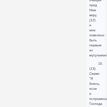
очищая
пред
Ним
веру,
(12).
и
мне
повелено
быть
первым
из
мусульман"
15.
(13).
Скажи:
"Я
боюсь,
если
я
ослушаюсь
Господа