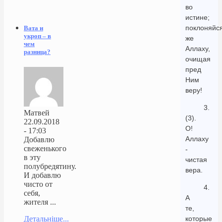
во
истине;
поклоняйс
Вата и
укроп – в
же
чем
Аллаху,
разница?
очищая
пред
Ним
веру!
3.
Матвей
(3).
22.09.2018
О!
- 17:03
Аллаху
Добавлю
свеженького
-
в эту
чистая
полубредятину.
вера.
И добавлю
чисто от
4.
себя,
А
жителя ...
те,
которые
Детальніше...