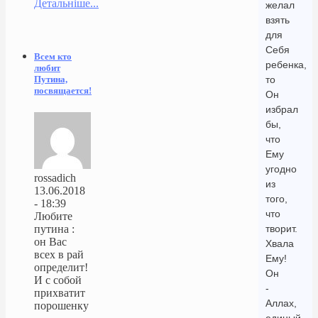
Детальніше...
желал
взять
для
Себя
Всем кто
ребенка,
любит
то
Путина,
посвящается!
Он
избрал
бы,
что
Ему
угодно
rossadich
из
13.06.2018
того,
- 18:39
что
Любите
творит.
путина :
он Вас
Хвала
всех в рай
Ему!
определит!
Он
И с собой
-
прихватит
Аллах,
порошенку