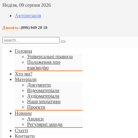
Неділя, 09 серпня 2026
Авторизація
Дзвоніть:
(096) 949 28 18
Головна
Універсальні правила
Положення про
взаємодію
Хто ми?
Матеріали
Документи
Відеоматеріали
Аудіоматеріали
Наші ініціативи
Проекти
Новини
Анонси
Регулярні заходи
Статті
Контакти