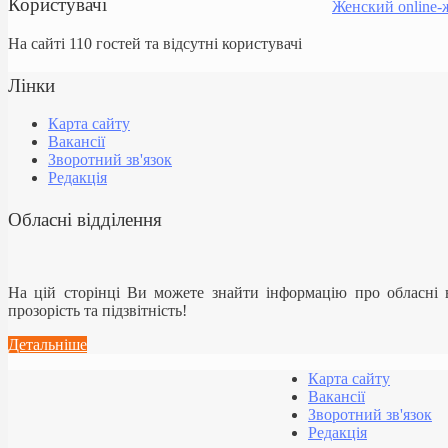
Користувачі
Женский online-
На сайті 110 гостей та відсутні користувачі
Лінки
Карта сайту
Вакансії
Зворотний зв'язок
Редакція
Обласні відділення
На цій сторінці Ви можете знайти інформацію про обласні
прозорість та підзвітність!
Детальніше
Карта сайту
Вакансії
Зворотний зв'язок
Редакція