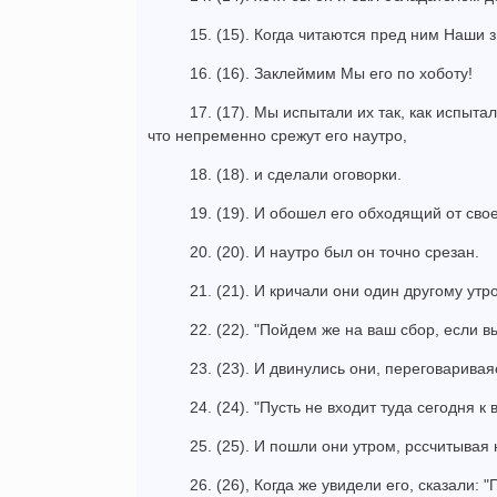
15. (15). Когда читаются пред ним Наши 
16. (16). Заклеймим Мы его по хоботу!
17. (17). Мы испытали их так, как испыта
что непременно срежут его наутро,
18. (18). и сделали оговорки.
19. (19). И обошел его обходящий от свое
20. (20). И наутро был он точно срезан.
21. (21). И кричали они один другому утр
22. (22). "Пойдем же на ваш сбор, если в
23. (23). И двинулись они, переговаривая
24. (24). "Пусть не входит туда сегодня к 
25. (25). И пошли они утром, рссчитывая 
26. (26), Когда же увидели его, сказали: 