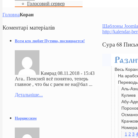
Голосовий сервер
Головна
Коран
Коментарі
матеріалів
Шаблоны Joomla
http://kalendar-be
Всем кто любит Путина, посвящается!
Сура 68 Пись
Весь Коран
Камрад
08.11.2018 - 15:43
На арабс
Ага.. Пенсией всё понятно, теперь
Перевод
главное , что бы с раем не на@бал ...
Аль-Азх
Детальніше...
Кулиев
Абу-Аде
Порохо
Османо
Нарциссизм
Крачков
Номера 
1
2
3