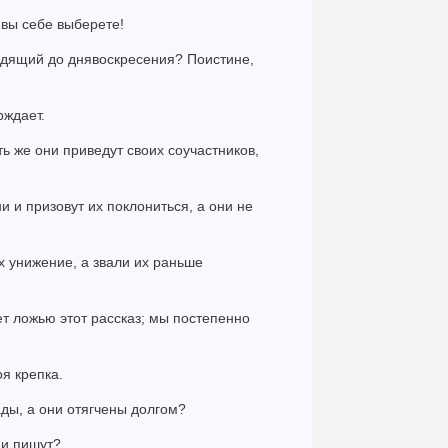
о вы себе выберете!
ходящий до днявоскресения? Поистине,
рждает.
сть же они приведут своих соучастников,
ени и призовут их поклониться, а они не
их унижение, а звали их раньше
ает ложью этот рассказ; мы постепенно
оя крепка.
ады, а они отягчены долгом?
ни пишут?