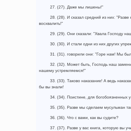
27. (27). Даже мы лишены!"
28. (28). И сказал средний из них: "Разве
восхвалить!"
29. (29). Они сказали: "Хвала Господу н
30. (30). И стали одни из них других упрек
31. (31). говорили они: "Горе нам! Мы бы
32. (32). Может быть, Господь наш замен
нашему устремляемся!"
33. (33). Таково наказание! А ведь нака
бы вы знали!
34. (34). Поистине, для богобоязненных у
35. (35). Разве мы сделаем мусульман та
36. (36). Что с вами, как вы судите?
37. (37). Разве у вас книга, которую вы уч