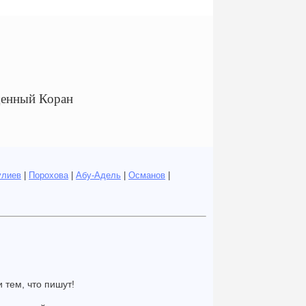
щенный Коран
улиев
|
Порохова
|
Абу-Адель
|
Османов
|
и тем, что пишут!