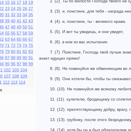
2. (2). Ты по милости Господа твоего не
14
15
16
17
18
19
22
23
24
25
26
27
3. (3). и, поистине, для тебя - награда н
30
31
32
33
34
35
38
39
40
41
42
43
4. (4). и, поистине, ты - великого нрава.
46
47
48
49
50
51
5. (5). И вот ты увидишь, и они увидят,
54
55
56
57
58
59
62
63
64
65
66
67
6. (6). в ком из вас испытание.
70
71
72
73
74
75
78
79
80
81
82
83
7. (7). Поистине, Господь твой лучше знае
86
87
88
89
90
91
знает идущих прямо!
94
95
96
97
98
99
8. (8). Не повинуйся же обвиняющим во л
01
102
103
104
06
107
108
109
9. (9). Они хотели бы, чтобы ты смазывал
1
112
113
114
10. (10). Не повинуйся же всякому любит
в
11. (11). хулителю, бродящему со сплетн
12. (12). препятствующему добру, врагу, 
13. (13). грубому, после этого безродному
14. (14). хотя бы он и был обладателем 