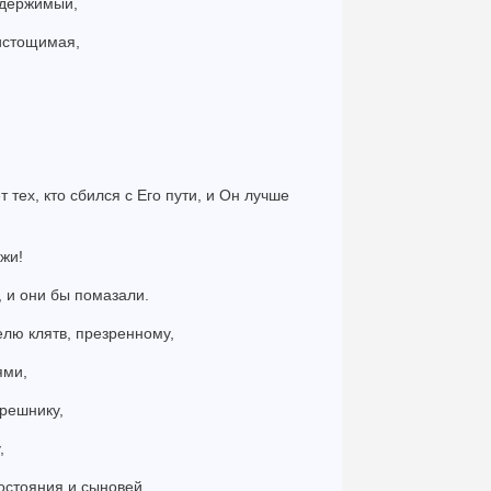
 одержимый,
еистощимая,
т тех, кто сбился с Его пути, и Он лучше
жи!
, и они бы помазали.
елю клятв, презренному,
ями,
грешнику,
,
достояния и сыновей.