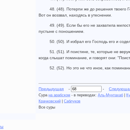
48. (48). Потерпи же до решения твоего Г
Вот он воззвал, находясь в утеснении.
49. (49). Если бы его не захватила милос
пустыне с поношением.
50. (50). И избрал его Господь его и сод
51. (51). И поистине, те, которые не веру
когда слышат поминание, и говорят они: "Поис
52. (52). Но это не что иное, как поминан
Предыдущая
-
-
Следующа
Сура
на арабском
- в переводах:
Аль-Мунтахаб
|
К
Крачковский
|
Саблуков
Все суры
ты