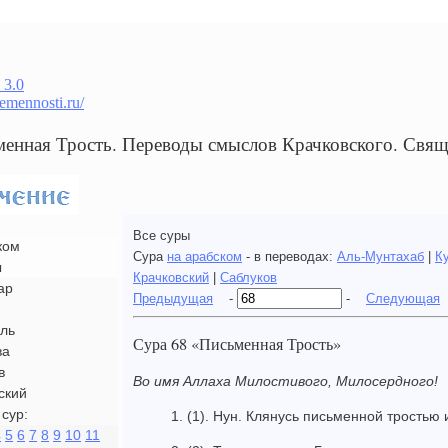
 3.0
remennosti.ru/
менная Трость. Переводы смыслов Крачковского. Свя
Все суры
ком
Сура
на арабском
- в переводах:
Аль-Мунтахаб
|
К
ы
Крачковский
|
Саблуков
ар
Предыдущая
-
-
Следующая
ль
Сура 68 «Письменная Трость»
ва
в
Во имя Аллаха Милостивого, Милосердного!
ский
сур:
1. (1). Нун. Клянусь письменной тростью 
4
5
6
7
8
9
10
11