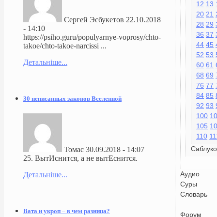
12
13
20
21
Сергей Эсбукетов
22.10.2018
28
29
- 14:10
36
37
https://psiho.guru/populyarnye-voprosy/chto-
44
45
takoe/chto-takoe-narcissi ...
52
53
Детальніше...
60
61
68
69
76
77
84
85
30 неписанных законов Вселенной
92
93
100
1
105
1
110
11
Саблуко
Томас
30.09.2018 - 14:07
25. ВытИснится, а не вытЕснится.
Аудио
Детальніше...
Суры
Словарь
Вата и укроп – в чем разница?
Форум