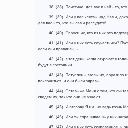
38. (38). Поистине, для вас в ней - то, чт
39. (39). Или у вас клятвы над Нами, до
для вас - то, что вы сами рассудите!
40. (40). Спроси их, кто из них это подтве
41. (41). Или у них есть соучастники? Пу
если они правдивы, -
42. (42). в тот день, когда откроются гол
будут в состоянии.
43. (43). Потуплены взоры их, поразило 
поклониться, и они были здравы.
44. (44). Оставь же Меня с тем, кто счит
сведем их, так что они не узнают.
45. (45). И отсрочу Я им, но ведь кознь М
46. (46). Или ты спрашиваешь у них нагр
47. (47). Или у них есть сокровенное, и о