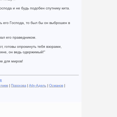
оспода и не будь подобен спутнику кита.
ть его Господа, то был бы он выброшен в
елал его праведником.
ют, готовы опрокинуть тебя взорами,
тине, он ведь одержимый!"
ие для миров!
я
улиев
|
Порохова
|
Абу-Адель
|
Османов
|