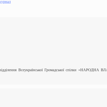
журнал
 відділення Всеукраїнської Громадської спілки «НАРОДНА В