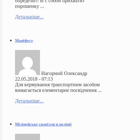
определит! И с собой прихватит
порошенку ...
Детальніше...
Маніфест
Нагорний Олександр
22.05.2018 - 07:13
Для кермування транспортним засобом
вимагається елементарне посвідчення ...
Детальніше...
Міліцейське свавілля в поліції