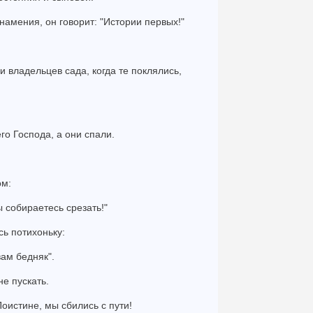
знамения, он говорит: "Истории первых!"
ли владельцев сада, когда те поклялись,
го Господа, а они спали.
ом:
ы собираетесь срезать!"
сь потихоньку:
вам бедняк".
не пускать.
"Поистине, мы сбились с пути!