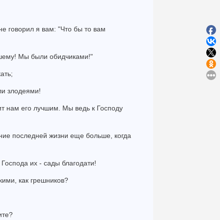
 не говорил я вам: "Что бы то вам
ашему! Мы были обидчиками!"
ать;
ли злодеями!
ит нам его лучшим. Мы ведь к Господу
зание последней жизни еще больше, когда
 Господа их - сады благодати!
кими, как грешников?
ите?