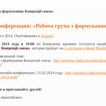
з формування Концепції союза»
нференция: «Робоча група з формування
го 2014. Опубліковано в
Анонси
 2014 года в 19:00
по Киевскому времени состоится онла
Концепції союза»
, которая пройдет на
голосовом сервере Mumb
явленной теме:
а з формування Концепції союза -
http://narodna-vlada.org/materiali/
a
"
 онлайн-конференции | 21.02.2014 года -
http://narodna-vlada.org/ma
2-2014-goda
"
и и приглашайте друзей!
Кліментійович