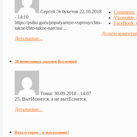
Сергей Эсбукетов
22.10.2018
Comments 
- 14:10
Vkontakte 
https://psiho.guru/populyarnye-voprosy/chto-
FaceBook (
takoe/chto-takoe-narcissi ...
Додати комента
Детальніше...
30 неписанных законов Вселенной
Томас
30.09.2018 - 14:07
25. ВытИснится, а не вытЕснится.
Детальніше...
Вата и укроп – в чем разница?