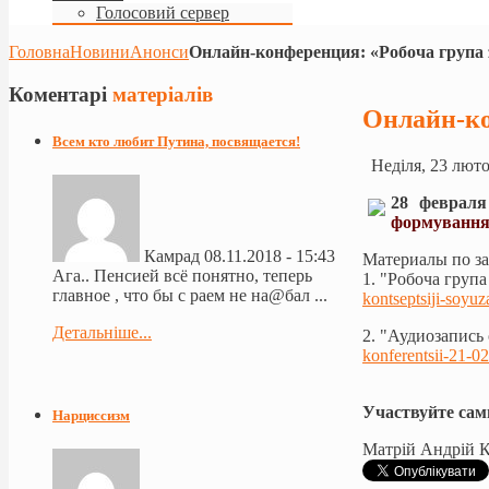
Голосовий сервер
Головна
Новини
Анонси
Онлайн-конференция: «Робоча група 
Коментарі
матеріалів
Онлайн-ко
Всем кто любит Путина, посвящается!
Неділя, 23 люто
28 февраля
формування 
Камрад
08.11.2018 - 15:43
Материалы по за
Ага.. Пенсией всё понятно, теперь
1. "Робоча груп
главное , что бы с раем не на@бал ...
kontseptsiji-soyuz
Детальніше...
2. "Аудиозапись
konferentsii-21-0
Участвуйте сам
Нарциссизм
Матрій Андрій 