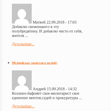
Матвей
22.09.2018 - 17:03
Добавлю свеженького в эту
полубредятину. И добавлю чисто от себя,
жителя ...
Детальніше...
Міліцейське свавілля в поліції
Андрей
15.09.2018 - 14:32
Козлино-бафомет ское-милитарист ское
единение ментов,судей и прокуратуры ...
Детальніше...