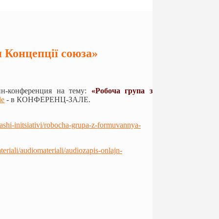
 Концепції союза»
йн-конференция на тему:
«Робоча група з
le
- в КОНФЕРЕНЦ-ЗАЛЕ.
nashi-initsiativi/robocha-grupa-z-formuvannya-
teriali/audiomateriali/audiozapis-onlajn-