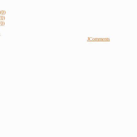
(0)
(0)
0)
р
JComments