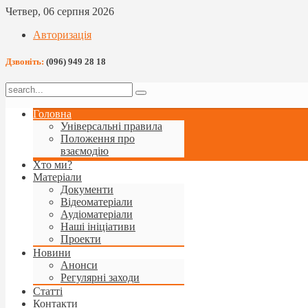
Четвер, 06 серпня 2026
Авторизація
Дзвоніть:
(096) 949 28 18
Головна
Універсальні правила
Положення про
взаємодію
Хто ми?
Матеріали
Документи
Відеоматеріали
Аудіоматеріали
Наші ініціативи
Проекти
Новини
Анонси
Регулярні заходи
Статті
Контакти