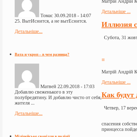
Матрій Андрій 
Детальніше ...
Томас
30.09.2018 - 14:07
25. ВытИснится, а не вытЕснится.
Иллюзия 
Детальніше...
Субота, 31 жовт
Вата и укроп – в чем разница?
≡
Матрій Андрій 
Детальніше ...
Матвей
22.09.2018 - 17:03
Добавлю свеженького в эту
Как будут
полубредятину. И добавлю чисто от себя,
жителя ...
Четвер, 17 вере
Детальніше...
спасения собств
принцесса пойде
Міліцейське свавілля в поліції