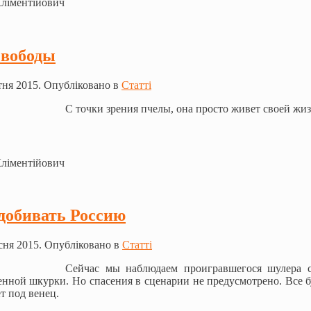
Кліментійович
свободы
ня 2015. Опубліковано в
Статті
С точки зрения пчелы, она просто живет своей ж
Кліментійович
 добивать Россию
сня 2015. Опубліковано в
Статті
Сейчас мы наблюдаем проигравшегося шулера с
енной шкурки. Но спасения в сценарии не предусмотрено. Все буд
т под венец.