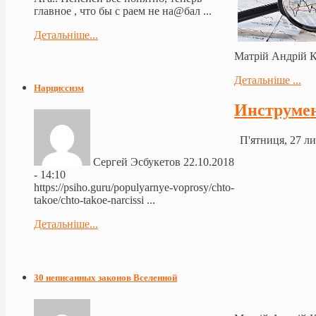
главное , что бы с раем не на@бал ...
Детальніше...
Матрій Андрій 
Детальніше ...
Нарциссизм
Инструмен
П'ятниця, 27 ли
Сергей Эсбукетов
22.10.2018
- 14:10
https://psiho.guru/populyarnye-voprosy/chto-
takoe/chto-takoe-narcissi ...
Детальніше...
30 неписанных законов Вселенной