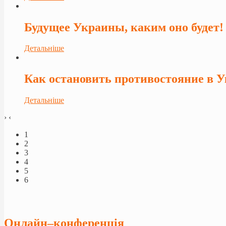
Будущее Украины, каким оно будет!
Детальніше
Как остановить противостояние в 
Детальніше
›
‹
1
2
3
4
5
6
Онлайн–конференція