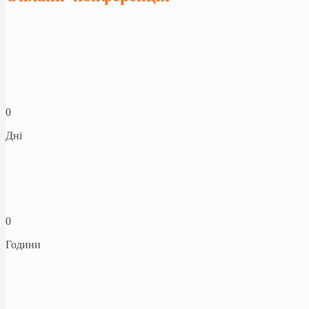
0
Дні
0
Години