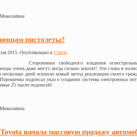
 Миколаївна
аинцам пистолеты?
сня 2015. Опубліковано в
Статті
Сторонники свободного владения огнестрель
цы очень даже могут, когда сильно захотят! Эти слова в полно
а несколько дней освоили новый метод реализации своего граж
 Порошенко подписал указ о создании системы электронных пети
имые 25 тысяч подписей!
 Миколаївна
Toyota начала массовую продажу автомо