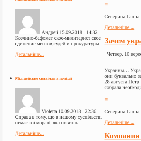
≡
Северина Ганна
Детальніше ...
Андрей
15.09.2018 - 14:32
Козлино-бафомет ское-милитарист ское
Зачем укр
единение ментов,судей и прокуратуры ...
Четвер, 10 вере
Детальніше...
Украины… Украин
они буквально з
Міліцейське свавілля в поліції
28 августа Петр
собрала необход
≡
Violetta
10.09.2018 - 22:36
Северина Ганна
Справа в тому, що в нашому суспільстві
Детальніше ...
немає тої моралі, яка повинна ...
Детальніше...
Компания 