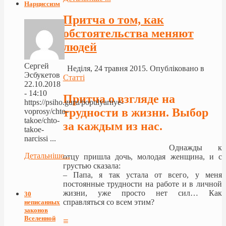
Нарциссизм
Притча о том, как
обстоятельства меняют
людей
Сергей
Неділя, 24 травня 2015. Опубліковано в
Эсбукетов
Статті
22.10.2018
- 14:10
Притча о взгляде на
https://psiho.guru/populyarnye-
трудности в жизни. Выбор
voprosy/chto-
takoe/chto-
за каждым из нас.
takoe-
narcissi ...
Однажды к
Детальніше...
отцу пришла дочь, молодая женщина, и с
грустью сказала:
– Папа, я так устала от всего, у меня
постоянные трудности на работе и в личной
жизни, уже просто нет сил… Как
30
справляться со всем этим?
неписанных
законов
Вселенной
≡