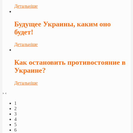
Детальніше
Будущее Украины, каким оно
будет!
Детальніше
Как остановить противостояние в
Украине?
Детальніше
›
‹
1
2
3
4
5
6