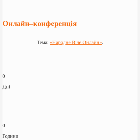
Онлайн–конференція
Тема:
«Народне Віче Онлайн»
.
0
Дні
0
Години