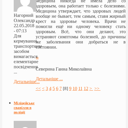
медицина никогда не имела дело со
здоровьем, она работает только с болезнями.
Медицина утверждает, что здоровых людей
Нагорний
вообще не бывает, тем самым, ставя жирный
Олександр
крест на здоровье человека. Врачи не
22.05.2018
помогли ещё ни одному человеку стать
- 07:13
здоровым. Всё, что они делают, это
Для
устраняют симптомы болезней, до причины
кермування
же заболевания они добраться не в
транспортним
состоянии.
засобом
вимагається
≡
елементарне
посвідчення
Северина Ганна Миколаївна
...
Детальніше ...
Детальніше...
<<
<
3
4
5
6
7
[
8
]
9
10
11
12
>
>>
Міліцейське
свавілля в
поліції