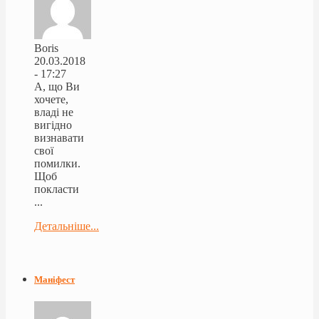
Boris
20.03.2018
- 17:27
А, що Ви
хочете,
владі не
вигідно
визнавати
свої
помилки.
Щоб
покласти
...
Детальніше...
Маніфест