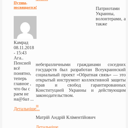
Путина,
посвящается!
Патриотами
Украины,
волонтерами, а
также
Камрад
08.11.2018
- 15:43
Ага..
Пенсией
небезразличными гражданами соседних
всё
государств был разработан Всеукраинский
понятно,
социальный проект «Обратная связь» — это
теперь
открытый инструмент коллективной защиты
главное ,
прав и свобод гарантированных
что бы с
Конституцией Украины и действующим
раем не
законодательством.
на@бал ...
≡
Детальніше...
Матрій Андрій Кліментійович
Детальніше ...