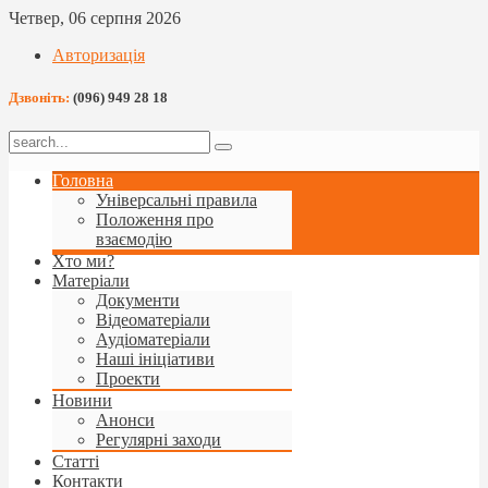
Четвер, 06 серпня 2026
Авторизація
Дзвоніть:
(096) 949 28 18
Головна
Універсальні правила
Положення про
взаємодію
Хто ми?
Матеріали
Документи
Відеоматеріали
Аудіоматеріали
Наші ініціативи
Проекти
Новини
Анонси
Регулярні заходи
Статті
Контакти