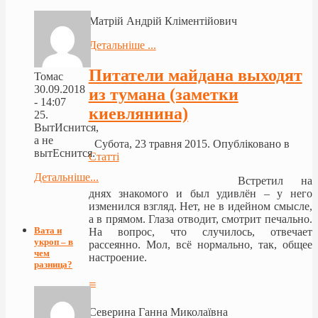
Матрій Андрій Кліментійович
Детальніше ...
Питатели майдана выходят
Томас
30.09.2018
из тумана (заметки
- 14:07
киевлянина)
25.
ВытИснится,
а не
Субота, 23 травня 2015. Опубліковано в
вытЕснится.
Статті
Детальніше...
Встретил на
днях знакомого и был удивлён – у него
изменился взгляд. Нет, не в идейном смысле,
а в прямом. Глаза отводит, смотрит печально.
Вата и
На вопрос, что случилось, отвечает
укроп – в
рассеянно. Мол, всё нормально, так, общее
чем
настроение.
разница?
≡
Северина Ганна Миколаївна