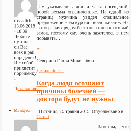
Там указывались дни и часы посещений,
порой весьма ограниченные. На одной из
страниц мужчина увидел специальное
rossadich
предложение «Экскурсия твоей жизни». На
13.06.2018
фотографиях рядом был запечатлен красивый
- 18:39
замок, поэтому ему очень захотелось в нем
Любите
побывать…
путина :
он Вас
≡
всех в рай
определит!
Северина Ганна Миколаївна
И с собой
прихватит
Детальніше ...
порошенку
...
Когда люди осознают
Детальніше...
причины болезней —
доктора будут не нужны
Маніфест
П'ятниця, 15 травня 2015. Опубліковано в
Статті
Заметим, что