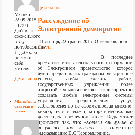
Детальніше ...
Матвей
Рассуждение об
22.09.2018
- 17:03
Электронной демократии
Добавлю
свеженького
в эту
П'ятниця, 22 травня 2015. Опубліковано в
полубредятину.
Статті
И добавлю
В последнее
чисто от
время появилось очень много информации
себя,
об Электронном правительстве, которое
жителя ...
будет предоставлять гражданам электронные
Детальніше...
услуги, чтобы сделать работу
государственных учреждений более
открытой. Однако я считаю, что некорректно
создавать любые электронные системы
управления, предоставления услуг,
Міліцейське
заблаговременно не сформулировав миссию,
свавілля в
визию, цели и задачи, которые необходимо
поліції
достигнуть в конечном итоге. Ведь может
произойти так, что: «
Хотели как лучше
,
а
получилось как всегда
» - знаменитое
высказывание В.С.Черномырдина.