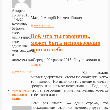
≡
Андрей
15.09.2018
Матрій Андрій Кліментійович
- 14:32
Козлино-
Детальніше ...
бафомет
ское-
Всё, что ты говоришь,
милитарист
ское
может быть использовано
единение
против тебя
ментов,судей
и
прокуратуры
Середа, 20 травня 2015. Опубліковано в
...
Статті
Детальніше...
Как сложно
бывает сдержаться, чтобы не сболтнуть чего-
то лишнего! Но именно это умение отличает
зрелую личность от неосознанной. Ведь всё,
что ты говоришь, влияет на жизнь, хочется
Міліцейське
тебе этого или нет.
свавілля в
поліції
Семь раз отмерь — один отрежь, это
высказывание отлично демонстрирует то,