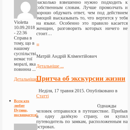
насколько взвешенно нужно подходить к
собственным словам. Лучше промолчать и
хорошо обдумать ответ, чем под действием
эмоций высказывать то, что вертится у тебя
Violetta
на языке. Особенно это правило касается
10.09.2018
женщин, разговорить которых ничего не
- 22:36
стоит…
Справа в
тому, що в
≡
нашому
суспільстві
Матрій Андрій Кліментійович
немає тої
моралі, яка
Детальніше ...
повинна ...
Притча об экскурсии жизни
Детальніше...
Неділя, 17 травня 2015. Опубліковано в
Статті
Всем кто
Однажды
любит
Путина,
человек отправился в путешествие. Прибыв
посвящается!
в одну далёкую страну, он купил
путеводитель по замкам, расположенным на
островах.