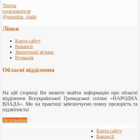
Твиты
пользователя
@narodna_vlada
Лінки
Карта сайту
Вакансії
Зворотний зв'язок
Редакція
Обласні відділення
На цій сторінці Ви можете знайти інформацію про обласні
відділення Всеукраїнської Громадської спілки «НАРОДНА
ВЛАДА». Ми на практиці забезпечуємо повну прозорість та
підзвітність!
Детальніше
Карта сайту
Вакансії