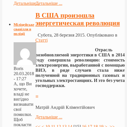
Детальніше...
Детальніше ...
В США произошла
энергетическая революция
Міліцейське
свавілля в
поліції
Субота, 28 березня 2015. Опубліковано в
Статті
Отрасль
возобновляемой энергетики в США в 2014
году совершила революцию: стоимость
электроэнергии, выработанной с помощью
Boris
ВИЭ, в ряде случаев стала ниже
20.03.2018
полученной на традиционных газовых и
- 17:27
угольных электростанциях. И это без учета
А, що Ви
господдержки.
хочете,
владі не
≡
вигідно
визнавати
Матрій Андрій Кліментійович
свої
помилки.
Детальніше ...
Щоб
покласти
<<
<
10
11
12
13
14
[
15
]
16
17
18
19
>
>>