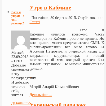
Утро в Кабмине
Вата и
укроп – в
Понеділок, 30 березня 2015. Опубліковано в
чем
Статті
разница?
Утро в
Кабмине началось тревожно. Часть
министров на Кабмин просто не пришла. Но
зато пришло много представителей СМИ. К
онлайн-трансляции все было готово. И
Ар
сений Петрович, и очередной наряд для
Матвей
задержания коррупционера, и новый
22.09.2018
заготовленный мэм который должен был
- 17:03
затмить "кулявлоб". Но многие министры не
Добавлю
пришли.
свеженького
в эту
≡
полубредятину.
И добавлю
чисто от
Матрій Андрій Кліментійович
себя,
Детальніше ...
жителя ...
Детальніше...
Украинский парадокс