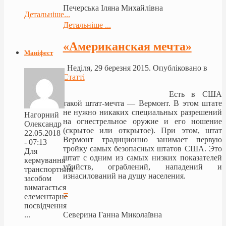
Печерська Іляна Михайлівна
Детальніше...
Детальніше ...
«Американская мечта»
Маніфест
Неділя, 29 березня 2015. Опубліковано в
Статті
Есть в США
такой штат-мечта — Вермонт. В этом штате
не нужно никаких специальных разрешений
Нагорний
на огнестрельное оружие и его ношение
Олександр
(скрытое или открытое). При эт
ом, штат
22.05.2018
Вермонт традиционно занимает первую
- 07:13
тройку самых безопасных штатов США. Это
Для
штат с одним из самых низких показателей
кермування
убийств, ограблений, нападений и
транспортним
изнасилований на душу населения.
засобом
вимагається
≡
елементарне
посвідчення
...
Северина Ганна Миколаївна