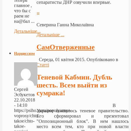
теперь
сепаратисты ДНР озвучили впервые.
главное ,
что бы с
≡
раем не
на@бал ...
Северина Ганна Миколаївна
Детальніше...
Детальніше ...
СамОтверженные
Нарциссизм
Середа, 01 квітня 2015. Опубліковано в
Статті
Теневой Кабмин. Дубль
шесть. Всем выйти из
Сергей
сумрака!
Эсбукетов
22.10.2018
- 14:10
В
https://psiho.guru/populyarnye-
Украине появилось теневое правительство.
voprosy/chto-
Его сформировал и презентовал
takoe/chto-
"Оппозиционный блок". В нем нашлось
takoe-
место всем тем, кто при новой власти