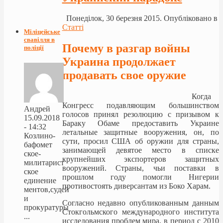
Понеділок, 30 березня 2015. Опубліковано в
Статті
Міліцейське
свавілля в
Почему в разгар войны
поліції
Украина продолжает
продавать свое оружие
Когда
Конгресс подавляющим большинством
Андрей
голосов принял резолюцию с призывом к
15.09.2018
Бараку Обаме предоставить Украине
- 14:32
летальные защитные вооружения, он, по
Козлино-
сути, просил США об оружии для страны,
бафомет
занимающей девятое место в списке
ское-
крупнейших экспортеров защитных
милитарист
вооружений. Страны, чьи поставки в
ское
прошлом году помогли Нигерии
единение
противостоять диверсантам из Боко Харам.
ментов,судей
и
Согласно недавно опубликованным данным
прокуратуры
Стокгольмского международного института
...
исследования проблем мира, в период с 2010