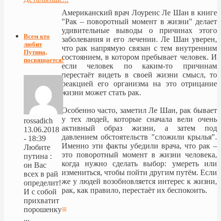
Американский врач Лоуренс Ле Шан в книге
"Рак – поворотный момент в жизни" делает
удивительные выводы о причинах этого
Всем кто
заболевания и его лечении. Ле Шан уверен,
любит
что рак напрямую связан с тем внутренним
Путина,
состоянием, в котором пребывает человек. И
посвящается!
если человек по каким-то причинам
перестаёт видеть в своей жизни смысл, то
реакцией его организма на это отрицание
жизни может стать рак.
Особенно часто, заметил Ле Шан, рак бывает
у тех людей, которые сначала вели очень
rossadich
активный образ жизни, а затем под
13.06.2018
давлением обстоятельств "сложили крылья".
- 18:39
Именно эти факты убедили врача, что рак –
Любите
это поворотный момент в жизни человека,
путина :
когда нужно сделать выбор: умереть или
он Вас
измениться, чтобы пойти другим путём. Если
всех в рай
же у людей возобновляется интерес к жизни,
определит!
рак, как правило, перестаёт их беспокоить.
И с собой
прихватит
≡
порошенку
...