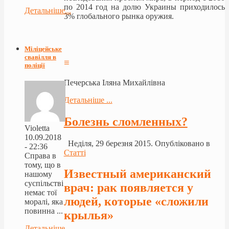
по 2014 год на долю Украины приходилось
Детальніше...
3% глобального рынка оружия.
Міліцейське
свавілля в
≡
поліції
Печерська Іляна Михайлівна
Детальніше ...
Болезнь сломленных?
Violetta
10.09.2018
Неділя, 29 березня 2015. Опубліковано в
- 22:36
Статті
Справа в
тому, що в
Известный американский
нашому
суспільстві
врач: рак появляется у
немає тої
людей, которые «сложили
моралі, яка
повинна ...
крылья»
Детальніше...