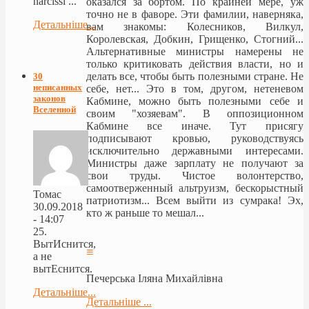
narcissi ...
оказался за бортом. По крайней мере, уж
точно не в фаворе. Эти фамилии, наверняка,
Детальніше...
вам знакомы: Колесников, Вилкул,
Королевская, Добкин, Грищенко, Стогний...
Альтернативные министры намерены не
только критиковать действия власти, но и
делать все, чтобы быть полезными стране. Не
30
неписанных
себе, нет... Это в том, другом, нетеневом
законов
Кабмине, можно быть полезными себе и
Вселенной
своим "хозяевам". В оппозиционном
Кабмине все иначе. Тут присягу
подписывают кровью, руководствуясь
исключительно державными интересами.
Министры даже зарплату не получают за
свои труды. Чистое волонтерство,
самоотверженный альтруизм, бескорыстный
Томас
патриотизм... Всем выйти из сумрака! Эх,
30.09.2018
кто ж раньше то мешал...
- 14:07
25.
ВытИснится,
≡
а не
вытЕснится.
Печерська Іляна Михайлівна
Детальніше...
Детальніше ...