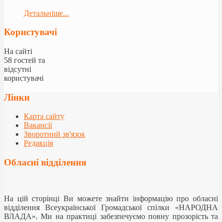
Детальніше...
Користувачі
На сайті
58 гостей та
відсутні
користувачі
Лінки
Карта сайту
Вакансії
Зворотний зв'язок
Редакція
Обласні відділення
На цій сторінці Ви можете знайти інформацію про обласні
відділення Всеукраїнської Громадської спілки «НАРОДНА
ВЛАДА». Ми на практиці забезпечуємо повну прозорість та