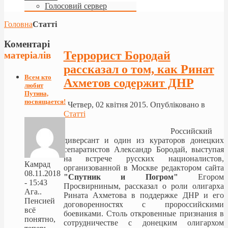
Голосовий сервер
Головна
Статті
Коментарі
Террорист Бородай
матеріалів
рассказал о том, как Ринат
Всем кто
Ахметов содержит ДНР
любит
Путина,
посвящается!
Четвер, 02 квітня 2015. Опубліковано в
Статті
Российский
диверсант и один из кураторов донецких
сепаратистов Александр Бородай, выступая
на встрече русских националистов,
Камрад
организованной в Москве редактором сайта
08.11.2018
"Спутник и Погром"
Егором
- 15:43
Просвирниным, рассказал о роли олигарха
Ага..
Рината Ахметова в поддержке ДНР и его
Пенсией
договоренностях с пророссийскими
всё
боевиками. Столь откровенные признания в
понятно,
сотрудничестве с донецким олигархом