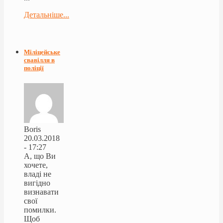
Детальніше...
Міліцейське
свавілля в
поліції
Boris
20.03.2018
- 17:27
А, що Ви
хочете,
владі не
вигідно
визнавати
свої
помилки.
Щоб