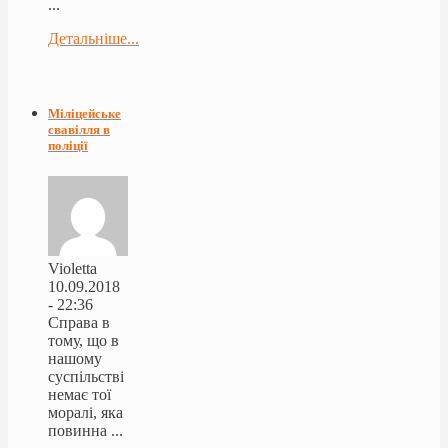
...
Детальніше...
Міліцейське
свавілля в
поліції
Violetta
10.09.2018
- 22:36
Справа в
тому, що в
нашому
суспільстві
немає тої
моралі, яка
повинна ...