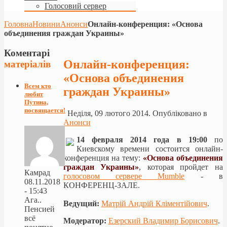
Голосовий сервер
Головна
Новини
Анонси
Онлайн-конференция: «Основа
объединения граждан Украины»
Коментарі
Онлайн-конференция:
матеріалів
«Основа объединения
Всем кто
граждан Украины»
любит
Путина,
посвящается!
Неділя, 09 лютого 2014. Опубліковано в
Анонси
14 февраля 2014 года в 19:00
по
Киевскому времени состоится онлайн-
конференция на тему:
«Основа объединения
граждан Украины»
, которая пройдет на
Камрад
голосовом сервере Mumble
- в
08.11.2018
КОНФЕРЕНЦ-ЗАЛЕ.
- 15:43
Ага..
Ведущий:
Матрій Андрій Кліментійович
.
Пенсией
всё
Модератор:
Езерский Владимир Борисович
.