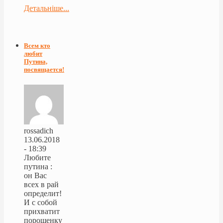
Детальніше...
Всем кто
любит
Путина,
посвящается!
rossadich
13.06.2018
- 18:39
Любите
путина :
он Вас
всех в рай
определит!
И с собой
прихватит
порошенку