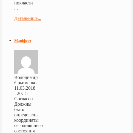
покласти
...
Детальніше...
Маніфест
Володимир
Єрьоменко
11.03.2018
- 20:15
Согласен.
Должны
быть
определены
координаты
сегодняшнего
состояния