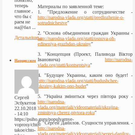
понятно,
теперь
Материалы по заявленной теме:
главное ,
1. "Предложение о сотрудничестве -
что бы с
http://narodna-vlada.org/statti/predlozhenie-o-
раем не
sotrudnichestve
"
на@бал ...
2. "Основа объединения граждан Украины -
Детальніше...
http://narodna-vlada.org/statti/osnova-ob-
edineniya-grazhdan-ukrainy
"
3. "Концепция (Проект, Паливода Віктор
Івановича) -
http://narodna-
Нарциссизм
vlada.org/statti/kontseptsiya
"
4. "Будущее Украины, каким оно будет! -
http://narodna-vlada.org/statti/budushchee-
ukrainy-kakim-ono-budet
"
5. "Україна зміниться через півтора року -
Сергей
http://narodna-
Эсбукетов
vlada.org/materiali/videomateriali/ukrajina-
22.10.2018
zminitsya-cherez-pivtora-roku
"
- 14:10
https://psiho.guru/populyarnye-
6. "Сергей Данилов. Сущности управления. -
voprosy/chto-
http://narodna-
takoe/chto-
vlada.org/materiali/videomateriali/sergej-danilov-