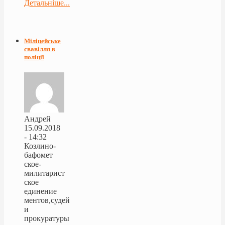
Детальніше...
Міліцейське
свавілля в
поліції
Андрей
15.09.2018
- 14:32
Козлино-
бафомет
ское-
милитарист
ское
единение
ментов,судей
и
прокуратуры