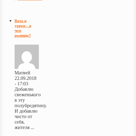
Вата и
укроп – в
чем
разница?
Матвей
22.09.2018
- 17:03
Добавлю
свеженького
в эту
полубредятину.
И добавлю
чисто от
себя,
жителя ...