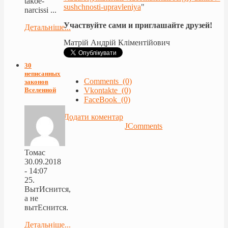
takoe-
sushchnosti-upravleniya
"
narcissi ...
Участвуйте сами и приглашайте друзей!
Детальніше...
Матрій Андрій Кліментійович
30
неписанных
Comments (0)
законов
Vkontakte (0)
Вселенной
FaceBook (0)
Додати коментар
JComments
Томас
30.09.2018
- 14:07
25.
ВытИснится,
а не
вытЕснится.
Детальніше...