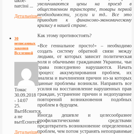
takoe-
увеличиваются цены на проезд в
narcissi ...
общественном транспорте, товары первой
необходимости, услуги и тд.. Все это
Детальніше...
приводит к финансово-экономическому
кризису в нашей стране
.
Как этому противостоять?
30
неписанных
«Все гениальное просто!» – необходимо
законов
создать систему обратной связи между
Вселенной
людьми, от которых зависит политическая
воля и обычными гражданами Украины, чьи
права повседневно нарушаются. Начать
процесс аккумулирования проблем, их
анализа и вычлинения причин из-за которых
данные проблемы возникли. Направить все
усилия на восстановление нарушенных прав
Томас
граждан, устранение причин и недопущение
30.09.2018
повторений возникновения подобных
- 14:07
проблем в будущем.
25.
ВытИснится,
Иногда дешевле и целесообразнее
а не
профилактическими средствами
вытЕснится.
предотвратить возникновение определенных
проблем, чем потом устранять непоправимые
Детальніше...