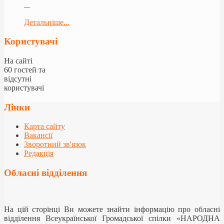
...
Детальніше...
Користувачі
На сайті
60 гостей та
відсутні
користувачі
Лінки
Карта сайту
Вакансії
Зворотний зв'язок
Редакція
Обласні відділення
На цій сторінці Ви можете знайти інформацію про обласні
відділення Всеукраїнської Громадської спілки «НАРОДНА