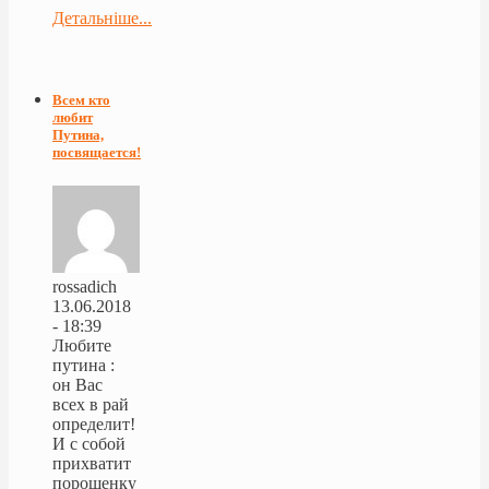
Детальніше...
Всем кто
любит
Путина,
посвящается!
rossadich
13.06.2018
- 18:39
Любите
путина :
он Вас
всех в рай
определит!
И с собой
прихватит
порошенку