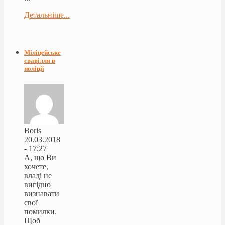
Детальніше...
Міліцейське
свавілля в
поліції
Boris
20.03.2018
- 17:27
А, що Ви
хочете,
владі не
вигідно
визнавати
свої
помилки.
Щоб