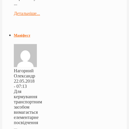
...
Детальніше...
Маніфест
Нагорний
Олександр
22.05.2018
- 07:13
Для
кермування
транспортним
засобом
вимагається
елементарне
посвідчення
...