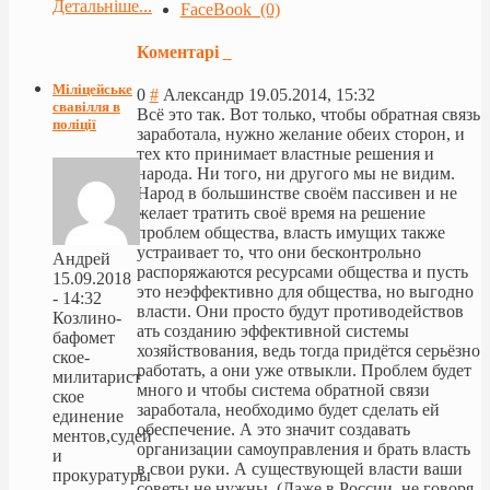
Детальніше...
FaceBook (0)
Коментарі
Міліцейське
0
#
Александр
19.05.2014, 15:32
свавілля в
Всё это так. Вот только, чтобы обратная связь
поліції
заработала, нужно желание обеих сторон, и
тех кто принимает властные решения и
народа. Ни того, ни другого мы не видим.
Народ в большинстве своём пассивен и не
желает тратить своё время на решение
проблем общества, власть имущих также
устраивает то, что они бесконтрольно
Андрей
распоряжаются ресурсами общества и пусть
15.09.2018
это неэффективно для общества, но выгодно
- 14:32
власти. Они просто будут противодействов
Козлино-
ать созданию эффективной системы
бафомет
хозяйствования, ведь тогда придётся серьёзно
ское-
работать, а они уже отвыкли. Проблем будет
милитарист
много и чтобы система обратной связи
ское
заработала, необходимо будет сделать ей
единение
обеспечение. А это значит создавать
ментов,судей
организации самоуправления и брать власть
и
в свои руки. А существующей власти ваши
прокуратуры
советы не нужны. (Даже в России, не говоря