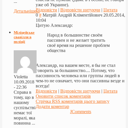
...
уже об Украине).
Відповісти
|
Відповісти цитуючи
|
Цитата
Детальніше...
0
#
Матрій Андрій Кліментійович
20.05.2014,
10:04
Цитую Александр:
Міліцейське
Народ в большинстве своём
свавілля в
пассивен и не желает тратить
поліції
своё время на решение проблем
общества
Александр, на вашем месте, я бы не стал
говорить за большинство.... Потому, что
пассивность человека или группы людей в
Violetta
чем-то не означает, что они пассивны везде и
10.09.2018
всегда!
- 22:36
Відповісти
|
Відповісти цитуючи
|
Цитата
Справа в
Оновити список коментарів
тому, що в
Стрічка RSS коментарів цього запису
нашому
Додати коментар
суспільстві
JComments
немає тої
моралі, яка
повинна ...