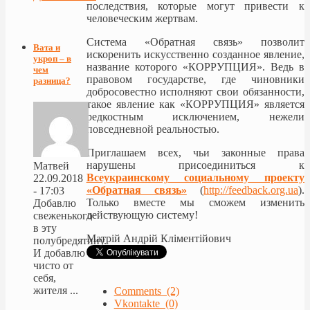
последствия, которые могут привести к
человеческим жертвам.
Система «Обратная связь» позволит
Вата и
искоренить искусственно созданное явление,
укроп – в
название которого «КОРРУПЦИЯ». Ведь в
чем
правовом государстве, где чиновники
разница?
добросовестно исполняют свои обязанности,
такое явление как «КОРРУПЦИЯ» является
редкостным исключением, нежели
повседневной реальностью.
Приглашаем всех, чьи законные права
нарушены присоединиться к
Матвей
Всеукраинскому социальному проекту
22.09.2018
«Обратная связь»
(
http://feedback.org.ua
).
- 17:03
Только вместе мы сможем изменить
Добавлю
действующую систему!
свеженького
в эту
Матрій Андрій Кліментійович
полубредятину.
И добавлю
чисто от
себя,
жителя ...
Comments (2)
Vkontakte (0)