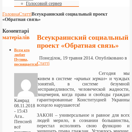
Голосовий сервер
Головна
Статті
Всеукраинский социальный проект
«Обратная связь»
Коментарі
Всеукраинский социальный
матеріалів
проект «Обратная связь»
Всем кто
любит
Понеділок, 19 травня 2014. Опубліковано в
Путина,
Статті
посвящается!
Сегодня мы
живем в системе «
кривых зеркал
» и чуждых
понятий, в системе безумной
несправедливости, человеческой жадности,
лицемерия, когда права и свободы граждан
гарантированные Конституцией Украины
Камрад
всецело нарушаются!
08.11.2018
- 15:43
ЗАКОН – универсальное и равное для всех
Ага..
людей мерило, в сознании большинства,
Пенсией
перестал исполнять свою функцию и
всё
защищать права граждан. Устоялось мнение,