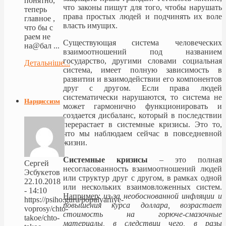
понятно,
что законы пишут для того, чтобы нарушать
теперь
права простых людей и подчинять их воле
главное ,
власть имущих.
что бы с
раем не
Существующая система человеческих
на@бал ...
взаимоотношений под названием
государство, другими словами социальная
Детальніше...
система, имеет полную зависимость в
развитии и взаимодействии его компонентов
друг с другом. Если права людей
систематически нарушаются, то система не
Нарциссизм
может гармонично функционировать и
создается дисбаланс, который в последствии
перерастает в системные кризисы. Это то,
что мы наблюдаем сейчас в повседневной
жизни.
Системные кризисы
– это полная
Сергей
несогласованность взаимоотношений людей
Эсбукетов
или структур друг с другом, в рамках одной
22.10.2018
или нескольких взаимовложенных систем.
- 14:10
Например
:
из-за необоснованной инфляции и
https://psiho.guru/populyarnye-
повышения курса доллара, возрастает
voprosy/chto-
стоимость на горюче-смазочные
takoe/chto-
материалы, в следствии чего, в разы