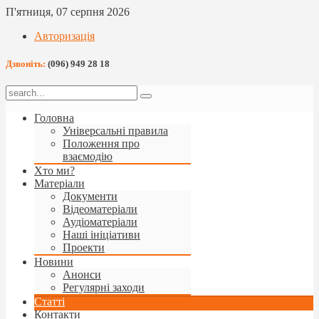
П'ятниця, 07 серпня 2026
Авторизація
Дзвоніть:
(096) 949 28 18
Головна
Універсальні правила
Положення про
взаємодію
Хто ми?
Матеріали
Документи
Відеоматеріали
Аудіоматеріали
Наші ініціативи
Проекти
Новини
Анонси
Регулярні заходи
Статті
Контакти