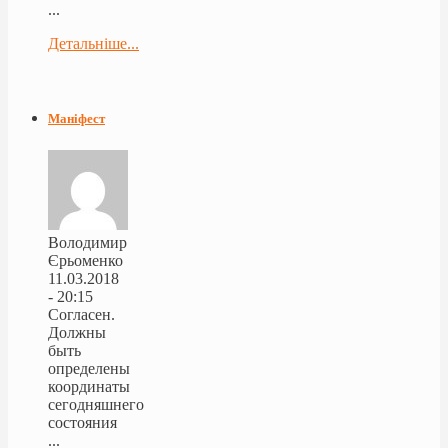
...
Детальніше...
Маніфест
Володимир
Єрьоменко
11.03.2018
- 20:15
Согласен.
Должны
быть
определены
координаты
сегодняшнего
состояния
...