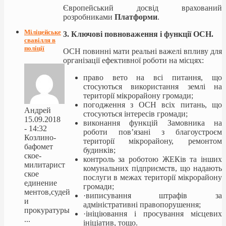
Європейський досвід врахований
розробниками
Платформи
.
Міліцейське
3. Ключові повноваження і функції ОСН.
свавілля в
поліції
ОСН повинні мати реальні важелі впливу для
організації ефективної роботи на місцях:
право вето на всі питання, що
стосуються використання землі на
території мікрорайону громади;
погодження з ОСН всіх питань, що
Андрей
стосуються інтересів громади;
15.09.2018
виконання функцій Замовника на
- 14:32
роботи пов’язані з благоустроєм
Козлино-
території мікрорайону, ремонтом
бафомет
будинків;
ское-
контроль за роботою ЖЕКів та інших
милитарист
комунальних підприємств, що надають
ское
послуги в межах території мікрорайону
единение
громади;
ментов,судей
·виписування штрафів за
и
адміністративні правопорушення;
прокуратуры
·ініціювання і просування місцевих
...
ініціатив, тощо.