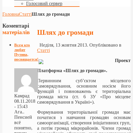
Голосовий сервер
Головна
Статті
Шлях до громади
Коментарі
Шлях до громади
матеріалів
Неділя, 13 жовтня 2013. Опубліковано в
Всем кто
любит
Статті
Путина,
посвящается!
Проект
Платформа «Шлях до громади».
Первинним суб’єктом місцевого
самоврядування, основним носієм його
функцій і повноважень є територіальна
Камрад
громада міста (ст. 6 ЗУ «Про місцеве
08.11.2018
самоврядування в Україні»).
- 15:43
Ага..
Формування територіальної громади має
Пенсией
початися з навчання громадян основам
всё
самоорганізації, створення ініціативних груп,
понятно,
а потім громад мікрорайонів. Члени громад