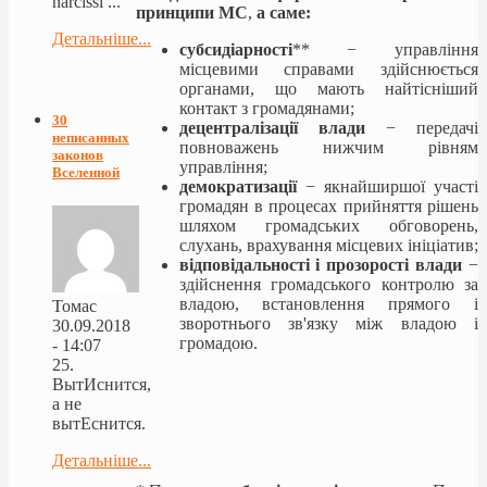
narcissi ...
принципи МС
,
а саме:
Детальніше...
субсидіарності
** − управління
місцевими справами здійснюється
органами, що мають найтісніший
контакт з громадянами;
30
децентралізації влади
− передачі
неписанных
повноважень нижчим рівням
законов
управління;
Вселенной
демократизації
− якнайширшої участі
громадян в процесах прийняття рішень
шляхом громадських обговорень,
слухань, врахування місцевих ініціатив;
відповідальності і прозорості влади
−
здійснення громадського контролю за
владою, встановлення прямого і
Томас
зворотнього зв'язку між владою і
30.09.2018
громадою.
- 14:07
25.
ВытИснится,
а не
вытЕснится.
Детальніше...