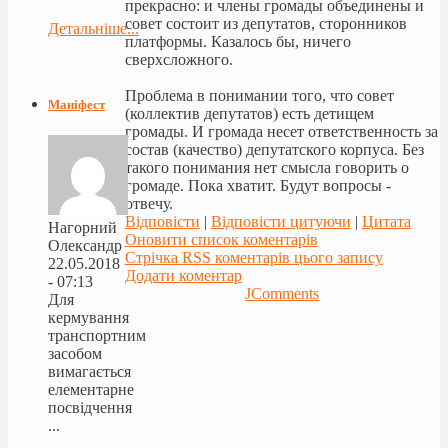
прекрасно: и члены громады объединены и
совет состоит из депутатов, сторонников
Детальніше...
платформы. Казалось бы, ничего
сверхсложного.
Проблема в понимании того, что совет
Маніфест
(коллектив депутатов) есть детищем
громады. И громада несет ответственность за
состав (качество) депутатского корпуса. Без
такого понимания нет смысла говорить о
громаде. Пока хватит. Будут вопросы -
отвечу.
Відповісти
|
Відповісти цитуючи
|
Цитата
Нагорний
Оновити список коментарів
Олександр
Стрічка RSS коментарів цього запису
22.05.2018
Додати коментар
- 07:13
JComments
Для
кермування
транспортним
засобом
вимагається
елементарне
посвідчення
...