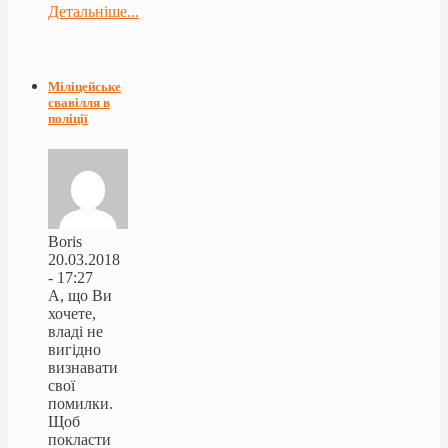
Детальніше...
Міліцейське
свавілля в
поліції
Boris
20.03.2018
- 17:27
А, що Ви
хочете,
владі не
вигідно
визнавати
свої
помилки.
Щоб
покласти