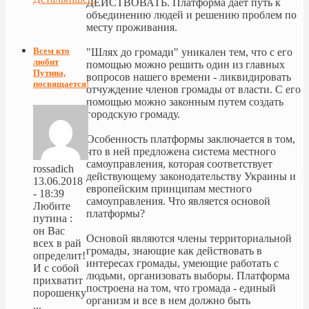
ДЕЙСТВОВАТЬ. Платформа дает путь к
объединению людей и решению проблем по
месту проживания.
Всем кто
"Шлях до громади" уникален тем, что с его
любит
помощью можно решить один из главных
Путина,
вопросов нашего времени - ликвидировать
посвящается!
отчуждение членов громады от власти. С его
помощью можно законным путем создать
городскую громаду.
Особенность платформы заключается в том,
что в ней предложена система местного
самоуправления, которая соответствует
rossadich
действующему законодательств
у Украины и
13.06.2018
европейским принципам местного
- 18:39
самоуправления. Что является основой
Любите
платформы?
путина :
он Вас
Основой являются члены территориальной
всех в рай
громады, знающие как действовать в
определит!
интересах громады, умеющие работать с
И с собой
людьми, организовать выборы. Платформа
прихватит
построена на том, что громада - единый
порошенку
организм и все в нем должно быть
...