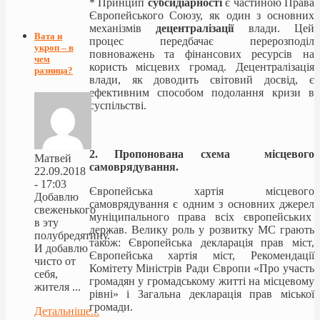
* Принцип
субсидіарності
є частиною Права
Європейського Союзу, як один з основних
механізмів
децентралізації
влади. Цей
Вата и
процес передбачає перерозподіл
укроп – в
повноважень та фінансових ресурсів на
чем
користь місцевих громад. Децентралізація
разница?
влади, як доводить світовий досвід, є
ефективним способом подолання кризи в
суспільстві.
2. Пропонована схема місцевого
Матвей
самоврядування.
22.09.2018
- 17:03
Європейська хартія місцевого
Добавлю
самоврядування є одним з основних джерел
свеженького
муніципального права всіх європейських
в эту
держав. Велику роль у розвитку МС грають
полубредятину.
також: Європейська декларація прав міст,
И добавлю
Європейська хартія міст, Рекомендації
чисто от
Комітету Міністрів Ради Європи «Про участь
себя,
громадян у громадському житті на місцевому
жителя ...
рівні» і Загальна декларація прав міської
громади.
Детальніше...