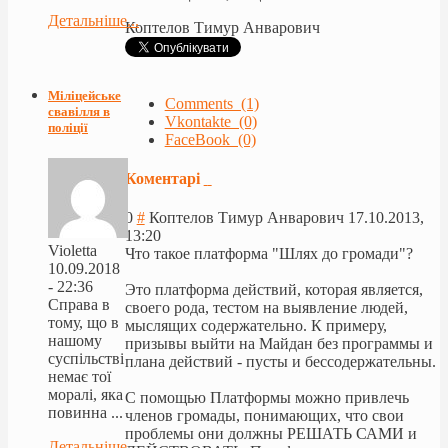
Детальніше...
Коптелов Тимур Анварович
Міліцейське
Comments (1)
свавілля в
Vkontakte (0)
поліції
FaceBook (0)
Коментарі
0
#
Коптелов Тимур Анварович
17.10.2013,
13:20
Violetta
Что такое платформа "Шлях до громади"?
10.09.2018
- 22:36
Это платформа действий, которая является,
Справа в
своего рода, тестом на выявление людей,
тому, що в
мыслящих содержательно. К примеру,
нашому
призывы выйти на Майдан без программы и
суспільстві
плана действий - пусты и бессодержательн
ы.
немає тої
моралі, яка
С помощью Платформы можно привлечь
повинна ...
членов громады, понимающих, что свои
проблемы они должны РЕШАТЬ САМИ и
Детальніше...