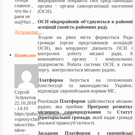
теперь
мікрорайонів обирають свої представницькі
главное ,
органи − органи самоорганізації населення
что бы с
(ОСН).
раем не
ОСН мікрорайонів об’єднуються в районні
на@бал ...
асоціації (замість районних рад).
Детальніше...
Згодом на рівні міста формується Рада
громади (орган представників асоціацій
ОСН), яка координує діяльність ОСН і
контролює роботу міської ради, її
Нарциссизм
виконавчого органу і комунальних
підприємств. Робота системи ОСН, в свою
чергу, контролюється міською радою.
Платформа
базується на положеннях
Конституції та законодавства України,
відповідає європейським нормам МС.
Сергей
Эсбукетов
Реалізація
Платформи
здійснюється міською
22.10.2018
радою, яка приймає
Програму розвитку
- 14:10
місцевого самоврядування
та
Статут
https://psiho.guru/populyarnye-
територіальної громади
, який надає громаді
voprosy/chto-
реальної правосуб’єктності.
takoe/chto-
takoe-
Засадами Платформи є європейські