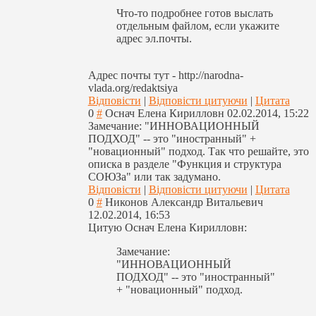
Что-то подробнее готов выслать
отдельным файлом, если укажите
адрес эл.почты.
Адрес почты тут - http://narodna-
vlada.org/redaktsiya
Відповісти
|
Відповісти цитуючи
|
Цитата
0
#
Оснач Елена Кирилловн
02.02.2014, 15:22
Замечание: "ИННОВАЦИОННЫЙ
ПОДХОД" -- это "иностранный" +
"новационный" подход. Так что решайте, это
описка в разделе "Функция и структура
СОЮЗа" или так задумано.
Відповісти
|
Відповісти цитуючи
|
Цитата
0
#
Никонов Александр Витальевич
12.02.2014, 16:53
Цитую Оснач Елена Кирилловн:
Замечание:
"ИННОВАЦИОННЫЙ
ПОДХОД" -- это "иностранный"
+ "новационный" подход.