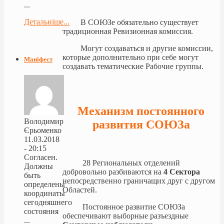
...
Детальніше...
В СОЮЗе обязательно существует
традиционная Ревизионная комиссия.
Могут создаваться и другие комиссии,
которые дополнительно при себе могут
Маніфест
создавать тематические Рабочие группы.
Механизм постоянного
Володимир
развития СОЮЗа
Єрьоменко
11.03.2018
- 20:15
Согласен.
28 Региональных отделений
Должны
добровольно разбиваются на
4 Сектора
быть
непосредственно граничащих друг с другом
определены
Областей.
координаты
сегодняшнего
Постоянное развитие СОЮЗа
состояния
обеспечивают выборные разъездные
...