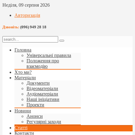
Неділя, 09 серпня 2026
Авторизація
Дзвоніть:
(096) 949 28 18
Головна
Універсальні правила
Положення про
взаємодію
Хто ми?
Матеріали
Документи
Відеоматеріали
Аудіоматеріали
Наші ініціативи
Проекти
Новини
Анонси
Регулярні заходи
Статті
Контакти