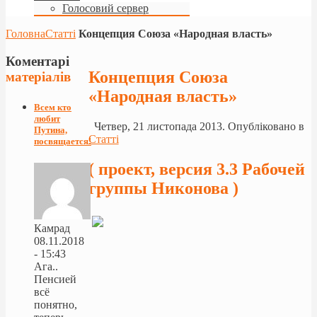
Голосовий сервер
Головна
Статті
Концепция Союза «Народная власть»
Коментарі
Концепция Союза
матеріалів
«Народная власть»
Всем кто
любит
Четвер, 21 листопада 2013. Опубліковано в
Путина,
Статті
посвящается!
( проект, версия 3.3 Рабочей
группы Никонова )
Камрад
08.11.2018
- 15:43
Ага..
Пенсией
всё
понятно,