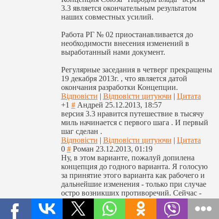
3.3 является окончательным результатом
наших совместных усилий.
Работа РГ № 02 приостанавливае
тся до
необходимости внесения изменений в
выработанный нами документ.
Регулярные заседания в четверг прекращены
19 декабря 2013г. , что является датой
окончания разработки Концепции.
Відповісти
|
Відповісти цитуючи
|
Цитата
+1
#
Андрей
25.12.2013, 18:57
версия 3.3 нравится путешествие в тысячу
миль начинается с первого шага . И первый
шаг сделан .
Відповісти
|
Відповісти цитуючи
|
Цитата
0
#
Роман
23.12.2013, 01:19
Ну, в этом варианте, пожалуй допилена
концепция до годного варианта. Я голосую
за принятие этого варианта как рабочего и
дальнейшие изменения - только при случае
остро возникших противоречий. Сейчас -
годный.
Відповісти
|
Відповісти цитуючи
|
Цитата