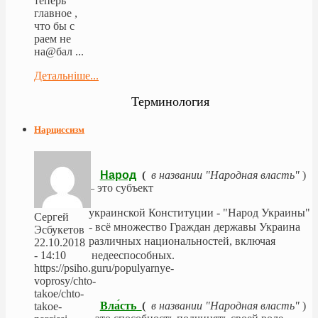
теперь
главное ,
что бы с
раем не
на@бал ...
Детальніше...
Терминология
Нарциссизм
Народ
(
в названии "Народная власть"
)
– это субъект
украинской Конституции - "Народ Украины"
Сергей
- всё множество Граждан державы Украина
Эсбукетов
различных национальностей, включая
22.10.2018
- 14:10
недееспособных.
https://psiho.guru/populyarnye-
voprosy/chto-
takoe/chto-
Вла́сть
(
в названии "Народная власть"
)
takoe-