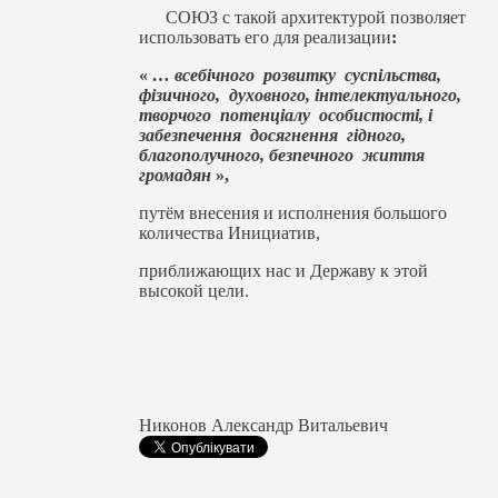
СОЮЗ с такой архитектурой позволяет
использовать его для реализации
:
«
… всебічного розвитку суспільства,
фізичного, духовного, інтелектуального,
творчого потенціалу особистості, і
забезпечення досягнення гідного,
благополучного, безпечного життя
громадян
»,
путём внесения и исполнения большого
количества Инициатив,
приближающих нас и Державу к этой
высокой цели.
Никонов Александр Витальевич