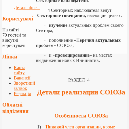
Секторные наблюдатели
.
Детальніше...
4 Секторных наблюдателя ведут
Секторные совещания,
имеющие целью :
Користувачі
-
изучение
актуальных проблем своего
На сайті
Сектора;
70 гостей та
відсутні
- пополнение «П
еречня актуальных
користувачі
проблем
» СОЮЗа;
- и «
провоцирование
» на местах
Лінки
выдвижения новых Инициатив.
Карта
сайту
Вакансії
РАЗДЕЛ 4
Зворотний
зв'язок
Детали реализации СОЮЗа
Редакція
Обласні
відділення
Особенности СОЮЗа
1)
Никакой
член организации, кроме