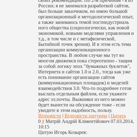
своих рекомендаций. По 2-м причинам - я из
России; я не занимался разработкой сайтов,
был больше заказчиком, но имею большой
организационный и методологически
й опыт,
а также занимаюсь темой постиндустриаль
ного общества (социологически
, как новой
экономикой, новыми моделями управления и
т.д., в том числе и с метафизической,
Бытийной точек зрения). И в этом есть тема
организации коммуникационно
го
пространства. В любом случае мы тут во
многом движемся пока стереотипно - тащим
за собой логику эпох "бумажных буклетов",
Интернета и сайтов 1.0 и 2.0., тогда как уже
есть понимание организации сайтов
(коммуникационн
ых площадок) и моделей
взаимодействия 3.0. Что-то подробнее готов
выслать отдельным файлом, если укажите
адрес эл.почты. Выжимки из него можно
будет вынести на обсуждение тоже - если
увидите в этом надобность, пользу.
Відповісти
|
Відповісти цитуючи
|
Цитата
0
#
Матрій Андрій Кліментійович
07.03.2014,
10:15
Цитую Игорь Козырев: