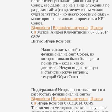
статистическую навигацию по сайту и
Союзу, его делам. Но не в виде блуждания по
разделам сайта (со временем в нем можно
будет запутаться), но некую обратную связь –
мониторинг по этапным и проектным KPI
Союза.
Відповісти
|
Відповісти цитуючи
|
Цитата
0
#
Матрій Андрій Кліментійович
07.03.2014,
08:26
Цитую Игорь Козырев:
Надо заложить какой-то
функционал на сайт Союза, из
которого можно было бы в целом
понимать – куда и как он
движется. Некую индикативную
и статистическую витрину,
текущий Образ Союза.
Поддерживаю! Игорь, вы готовы взяться и
разработать функционал на сайте?
Відповісти
|
Відповісти цитуючи
|
Цитата
0
#
Игорь Козырев
07.03.2014, 08:49
Только чисто методологически
е - на уровне