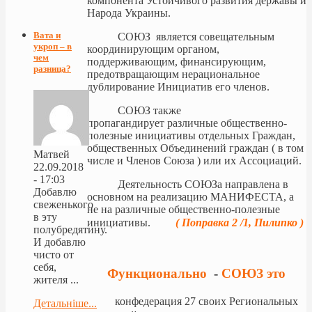
компонента Устойчивого развития державы и
Народа Украины.
Вата и
СОЮЗ является совещательным
укроп – в
координирующим органом,
чем
поддерживающим, финансирующим,
разница?
предотвращающим нерациональное
дублирование Инициатив его членов.
СОЮЗ также
пропагандирует различные общественно-
полезные инициативы отдельных Граждан,
общественных Объединений граждан ( в том
Матвей
числе и Членов Союза ) или их Ассоциаций.
22.09.2018
- 17:03
Деятельность СОЮЗа направлена в
Добавлю
основном на реализацию МАНИФЕСТА, а
свеженького
не на различные общественно-полезные
в эту
инициативы.
( Поправка 2 /1, Пилипко )
полубредятину.
И добавлю
чисто от
себя,
Функционально
-
СОЮЗ это
жителя ...
конфедерация 27 своих Региональных
Детальніше...