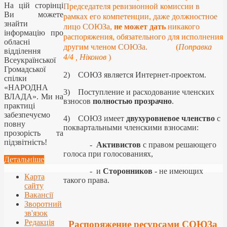
На цій сторінці
Председателя ревизионной комиссии в
Ви можете
рамках его компетенции, даже должностное
знайти
лицо СОЮЗа,
не может дать
никакого
інформацію про
распоряжения, обязательного для исполнения
обласні
другим членом СОЮЗа. (
П
оправка
відділення
4/4 , Н
і
конов
)
Всеукраїнської
Громадської
2) СОЮЗ является Интернет-проектом.
спілки
«НАРОДНА
3) Поступление и расходование членских
ВЛАДА». Ми на
взносов
полностью прозрачно
.
практиці
забезпечуємо
4) СОЮЗ имеет
двухуровневое членство
с
повну
поквартальными членскими взносами:
прозорість та
підзвітність!
-
Активистов
с правом решающего
голоса при голосованиях,
Детальніше
- и
Сторонников
- не имеющих
Карта
такого права.
сайту
Вакансії
Зворотний
зв'язок
Редакція
Распоряжение ресурсами СОЮЗа