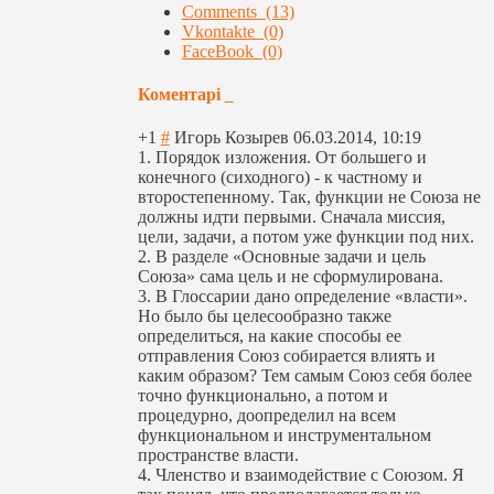
Comments (13)
Vkontakte (0)
FaceBook (0)
Коментарі
+1
#
Игорь Козырев
06.03.2014, 10:19
1. Порядок изложения. От большего и
конечного (сиходного) - к частному и
второстепенному
. Так, функции не Союза не
должны идти первыми. Сначала миссия,
цели, задачи, а потом уже функции под них.
2. В разделе «Основные задачи и цель
Союза» сама цель и не сформулирована.
3. В Глоссарии дано определение «власти».
Но было бы целесообразно также
определиться, на какие способы ее
отправления Союз собирается влиять и
каким образом? Тем самым Союз себя более
точно функционально, а потом и
процедурно, доопределил на всем
функциональном и инструментально
м
пространстве власти.
4. Членство и взаимодействие с Союзом. Я