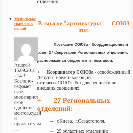
отделений.
Міліцейське
В смысле "архитектуры" – СОЮЗ
свавілля в
поліції
это:
Координационный
Президиум СОЮЗа -
совет 27 Секретарей Региональных отделений,
распоряжается бюджетом и тематикой;
Андрей
15.09.2018
+
Координатор СОЮЗа
- освобождённый
- 14:32
Депутат, представляющий
Козлино-
интересы СОЮЗа без доверенности во
бафомет
внешних сношениях.
ское-
милитарист
+ 27 Региональных
ское
отделений:
единение
ментов,судей
и
-- г.Киева, г.Севастополя,
прокуратуры
...
-- 25 областных отделений;