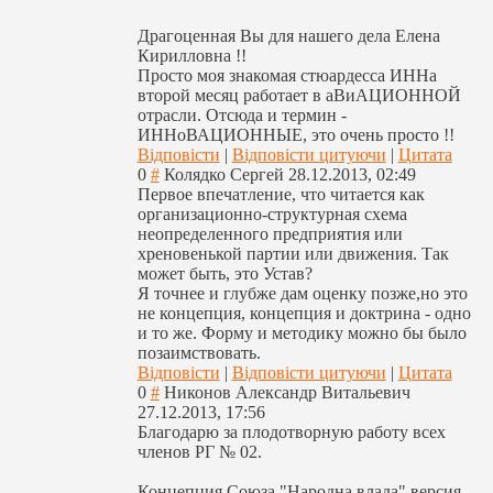
Драгоценная Вы для нашего дела Елена
Кирилловна !!
Просто моя знакомая стюардесса ИННа
второй месяц работает в аВиАЦИОННОЙ
отрасли. Отсюда и термин -
ИННоВАЦИОННЫЕ, это очень просто !!
Відповісти
|
Відповісти цитуючи
|
Цитата
0
#
Колядко Сергей
28.12.2013, 02:49
Первое впечатление, что читается как
организационно-
структурная схема
неопределенного предприятия или
хреновенькой партии или движения. Так
может быть, это Устав?
Я точнее и глубже дам оценку позже,но это
не концепция, концепция и доктрина - одно
и то же. Форму и методику можно бы было
позаимствовать.
Відповісти
|
Відповісти цитуючи
|
Цитата
0
#
Никонов Александр Витальевич
27.12.2013, 17:56
Благодарю за плодотворную работу всех
членов РГ № 02.
Концепция Союза "Народна влада" версия