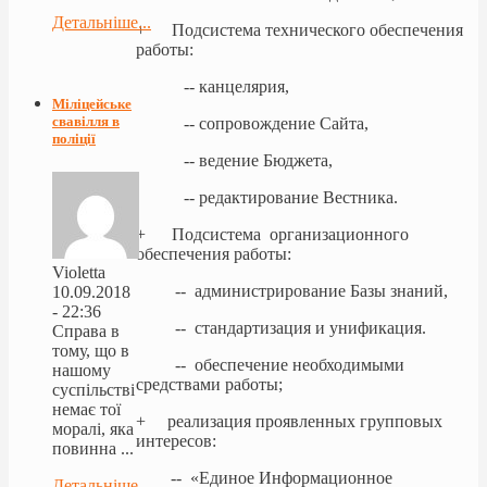
Детальніше...
+ Подсистема технического обеспечения
работы:
-- канцелярия,
Міліцейське
свавілля в
-- сопровождение Сайта,
поліції
-- ведение Бюджета,
-- редактирование Вестника.
+ Подсистема организационного
обеспечения работы:
Violetta
-- администрирование Базы знаний,
10.09.2018
- 22:36
-- стандартизация и унификация.
Справа в
тому, що в
-- обеспечение необходимыми
нашому
средствами работы;
суспільстві
немає тої
+ реализация проявленных групповых
моралі, яка
интересов:
повинна ...
-- «Единое Информационное
Детальніше...