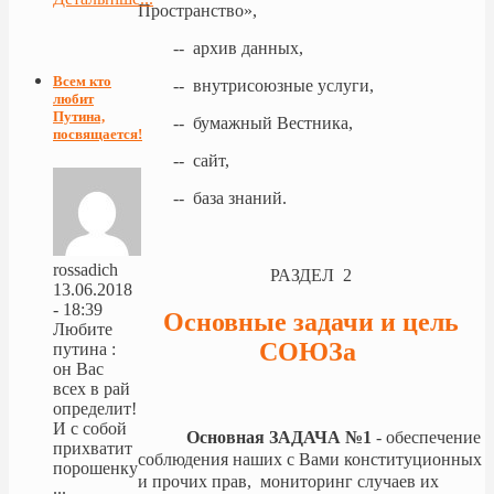
Пространство»,
-- архив данных,
Всем кто
-- внутрисоюзные услуги,
любит
Путина,
-- бумажный Вестника,
посвящается!
-- сайт,
-- база знаний.
rossadich
РАЗДЕЛ 2
13.06.2018
- 18:39
Основные задачи и цель
Любите
СОЮЗа
путина :
он Вас
всех в рай
определит!
И с собой
Основная ЗАДАЧА №1
- обеспечение
прихватит
соблюдения наших с Вами конституционных
порошенку
и прочих прав, мониторинг случаев их
...