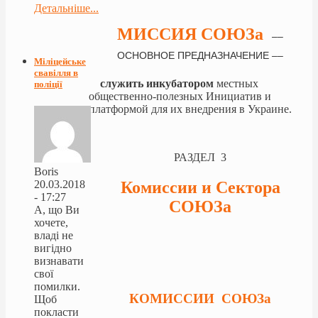
Детальніше...
МИССИЯ СОЮЗа
––
ОСНОВНОЕ ПРЕДНАЗНАЧЕНИЕ ––
Міліцейське
свавілля в
служить инкубатором
местных
поліції
общественно-полезных Инициатив и
платформой для их внедрения в Украине.
РАЗДЕЛ 3
Boris
Комиссии и Сектора
20.03.2018
- 17:27
СОЮЗа
А, що Ви
хочете,
владі не
вигідно
визнавати
свої
помилки.
КОМИССИИ СОЮЗа
Щоб
покласти