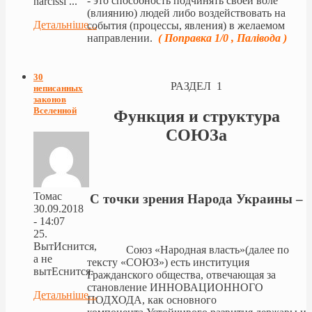
- это способность подчинять своей воле
narcissi ...
(влиянию) людей либо воздействовать на
Детальніше...
события (процессы, явления) в желаемом
направлении.
( Поправка 1/0 , Палівода )
30
РАЗДЕЛ 1
неписанных
законов
Вселенной
Функция и структура
СОЮЗа
Томас
С точки зрения Народа Украины –
30.09.2018
- 14:07
25.
ВытИснится,
Союз «Народная власть»(далее по
а не
тексту «СОЮЗ») есть институция
вытЕснится.
Гражданского общества, отвечающая за
становление ИННОВАЦИОННОГО
Детальніше...
ПОДХОДА, как основного