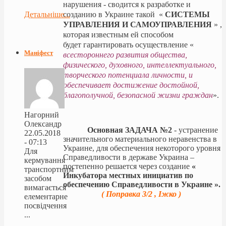
нарушения - сводится к разработке и
созданию в Украине такой «
СИСТЕМЫ
Детальніше...
УПРАВЛЕНИЯ И САМОУПРАВЛЕНИЯ
» ,
которая известным ей способом
будет гарантировать осуществление «
Маніфест
всестороннего развития общества,
физического, духовного, интеллектуального,
творческого потенциала личности, и
обеспечивает достижение достойной,
благополучной, безопасной жизни граждан
».
Нагорний
Олександр
Основная ЗАДАЧА №2
- устранение
22.05.2018
значительного материального неравенства в
- 07:13
Украине, для обеспечения некоторого уровня
Для
Справедливости в державе Украина –
кермування
постепенно решается через создание
«
транспортним
Инкубатора местных инициатив по
засобом
обеспечению Справедливости в Украине ».
вимагається
( Поправка 3/2 ,
І
жко )
елементарне
посвідчення
...