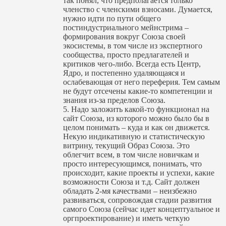
так понял, что предполагается только
членство с членскими взносами. Думается,
нужно идти по пути общего
постиндустриаль
ного мейнстрима –
формирования вокруг Союза своей
экосистемы, в том числе из экспертного
сообщества, просто предлагателей и
критиков чего-либо. Всегда есть Центр,
Ядро, и постепенно удаляющаяся и
ослабевающая от него переферия. Тем самым
не будут отсечены какие-то компетенции и
знания из-за пределов Союза.
5. Надо заложить какой-то функционал на
сайт Союза, из которого можно было бы в
целом понимать – куда и как он движется.
Некую индикативную и статистическую
витрину, текущий Образ Союза. Это
облегчит всем, в том числе новичкам и
просто интересующимся, понимать, что
происходит, какие проекты и успехи, какие
возможности Союза и т.д. Сайт должен
обладать 2-мя качествами – неизбежно
развиваться, сопровождая стадии развития
самого Союза (сейчас идет концептуальное и
оргпроектирован
ие) и иметь четкую