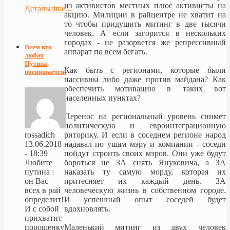
из активистов местных плюс активисты на
Детальніше...
акцию. Милиции в райцентре не хватит на
то чтобы придушить митинг в две тысячи
человек. А если загорится в нескольких
городах - не разорвется же репрессивный
Всем кто
аппарат по всем бегать.
любит
Путина,
Как быть с регионами, которые были
посвящается!
пассивны либо даже против майдана? Как
обеспечить мотивацию в таких вот
населенных пунктах?
Перенос на региональный уровень снимет
политическую и евроинтеграционную
риторику. И если в соседнем регионе народ
rossadich
надавал по ушам мэру и компании - соседи
13.06.2018
пойдут строить своих мэров. Они уже будут
- 18:39
бороться не ЗА снять Януковича, а ЗА
Любите
наказать ту самую морду, которая их
путина :
притесняет их каждый день. ЗА
он Вас
человеческую жизнь в собственном городе.
всех в рай
И успешный опыт соседей будет
определит!
вдохновлять.
И с собой
прихватит
Маленький митинг из двух человек
порошенку