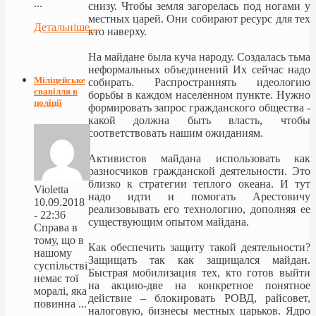
...
снизу. Чтобы земля загорелась под ногами у
местных царей. Они собирают ресурс для тех
Детальніше...
кто наверху.
На майдане была куча народу. Создалась тьма
неформальных объединений Их сейчас надо
Міліцейське
собирать. Распространнять идеологию
свавілля в
борьбы в каждом населенном пункте. Нужно
поліції
формировать запрос гражданского общества -
какой должна быть власть, чтобы
соответствовать нашим ожиданиям.
Активистов майдана использовать как
разносчиков гражданской деятельности. Это
близко к стратегии теплого океана. И тут
Violetta
надо идти и помогать Арестовичу
10.09.2018
реализовывать его технологию, дополняя ее
- 22:36
существующим опытом майдана.
Справа в
тому, що в
Как обеспечить защиту такой деятельности?
нашому
Защищать так как защищался майдан.
суспільстві
Быстрая мобилизация тех, кто готов выйти
немає тої
на акцию-две на конкретное понятное
моралі, яка
действие – блокировать РОВД, райсовет,
повинна ...
налоговую, бизнесы местных царьков. Ядро