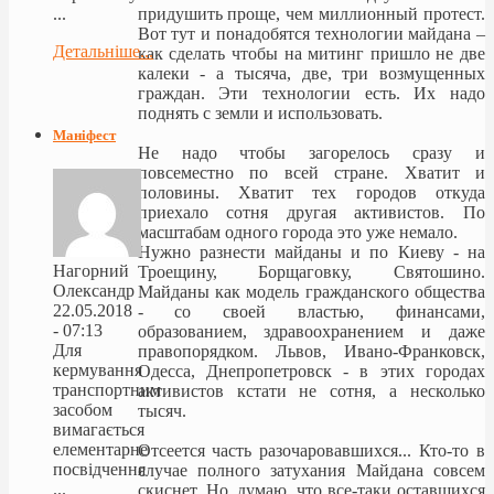
придушить проще, чем миллионный протест.
...
Вот тут и понадобятся технологии майдана –
Детальніше...
как сделать чтобы на митинг пришло не две
калеки - а тысяча, две, три возмущенных
граждан. Эти технологии есть. Их надо
поднять с земли и использовать.
Маніфест
Не надо чтобы загорелось сразу и
повсеместно по всей стране. Хватит и
половины. Хватит тех городов откуда
приехало сотня другая активистов. По
масштабам одного города это уже немало.
Нужно разнести майданы и по Киеву - на
Нагорний
Троещину, Борщаговку, Святошино.
Олександр
Майданы как модель гражданского общества
22.05.2018
- со своей властью, финансами,
- 07:13
образованием, здравоохранением и даже
Для
правопорядком. Львов, Ивано-Франковск,
кермування
Одесса, Днепропетровск - в этих городах
транспортним
активистов кстати не сотня, а несколько
засобом
тысяч.
вимагається
елементарне
Отсеется часть разочаровавшихся... Кто-то в
посвідчення
случае полного затухания Майдана совсем
...
скиснет. Но, думаю, что все-таки оставшихся