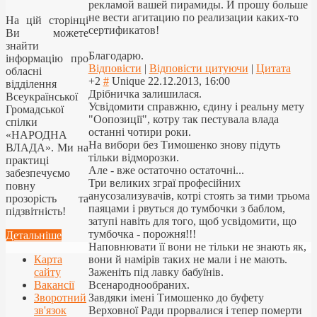
рекламой вашей пирамиды. И прошу больше
не вести агитацию по реализации каких-то
На цій сторінці
сертификатов!
Ви можете
знайти
Благодарю.
інформацію про
Відповісти
|
Відповісти цитуючи
|
Цитата
обласні
+2
#
Unique
22.12.2013, 16:00
відділення
Дрібничка залишилася.
Всеукраїнської
Усвідомити справжню, єдину і реальну мету
Громадської
"Оопозиції", котру так пестувала влада
спілки
останні чотири роки.
«НАРОДНА
На вибори без Тимошенко знову підуть
ВЛАДА». Ми на
тільки відморозки.
практиці
Але - вже остаточно остаточні...
забезпечуємо
Три великих зграї професійних
повну
анусозализувачі
в, котрі стоять за тими трьома
прозорість та
паяцами і рвуться до тумбочки з баблом,
підзвітність!
затупі навіть для того, щоб усвідомити, що
тумбочка - порожня!!!
Детальніше
Наповнювати її вони не тільки не знають як,
Карта
вони й намірів таких не мали і не мають.
сайту
Заженіть під лавку бабуїнів.
Вакансії
Всенароднообраних.
Зворотний
Завдяки імені Тимошенко до буфету
зв'язок
Верховної Ради прорвалися і тепер померти