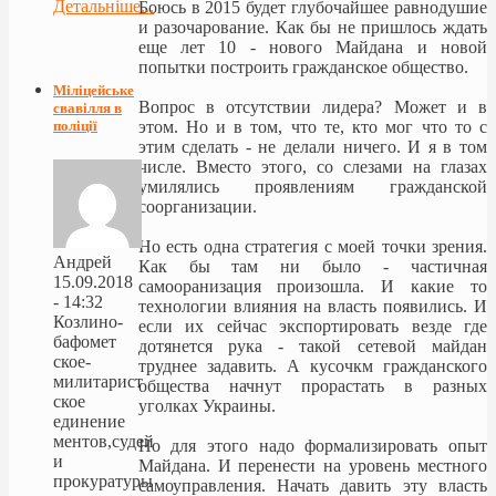
Детальніше...
Боюсь в 2015 будет глубочайшее равнодушие
и разочарование. Как бы не пришлось ждать
еще лет 10 - нового Майдана и новой
попытки построить гражданское общество.
Міліцейське
Вопрос в отсутствии лидера? Может и в
свавілля в
поліції
этом. Но и в том, что те, кто мог что то с
этим сделать - не делали ничего. И я в том
числе. Вместо этого, со слезами на глазах
умилялись проявлениям гражданской
соорганизации.
Но есть одна стратегия с моей точки зрения.
Андрей
Как бы там ни было - частичная
15.09.2018
самооранизация произошла. И какие то
- 14:32
технологии влияния на власть появились. И
Козлино-
если их сейчас экспортировать везде где
бафомет
дотянется рука - такой сетевой майдан
ское-
труднее задавить. А кусочкм гражданского
милитарист
общества начнут прорастать в разных
ское
уголках Украины.
единение
ментов,судей
Но для этого надо формализировать опыт
и
Майдана. И перенести на уровень местного
прокуратуры
самоуправления. Начать давить эту власть