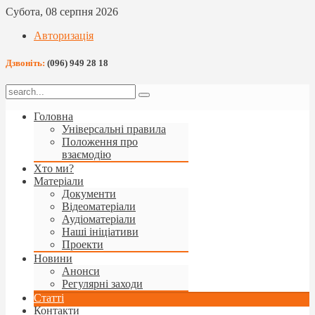
Субота, 08 серпня 2026
Авторизація
Дзвоніть:
(096) 949 28 18
Головна
Універсальні правила
Положення про
взаємодію
Хто ми?
Матеріали
Документи
Відеоматеріали
Аудіоматеріали
Наші ініціативи
Проекти
Новини
Анонси
Регулярні заходи
Статті
Контакти