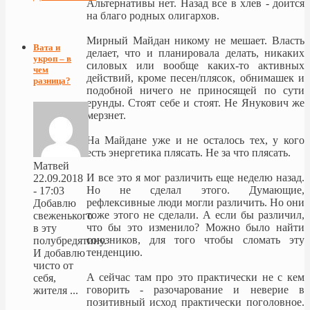
Альтернативы нет. Назад все в хлев - доится
на благо родных олигархов.
Мирный Майдан никому не мешает. Власть
Вата и
делает, что и планировала делать, никаких
укроп – в
силовых или вообще каких-то активных
чем
действий, кроме песен/плясок, обнимашек и
разница?
подобной ничего не приносящей по сути
ерунды. Стоят себе и стоят. Не Янукович же
мерзнет.
На Майдане уже и не осталось тех, у кого
есть энергетика плясать. Не за что плясать.
Матвей
И все это я мог различить еще неделю назад.
22.09.2018
Но не сделал этого. Думающие,
- 17:03
рефлексивные люди могли различить. Но они
Добавлю
тоже этого не сделали. А если бы различил,
свеженького
что бы это изменило? Можно было найти
в эту
союзников, для того чтобы сломать эту
полубредятину.
тенденцию.
И добавлю
чисто от
А сейчас там про это практически не с кем
себя,
говорить - разочарование и неверие в
жителя ...
позитивный исход практически поголовное.