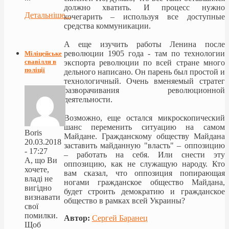
должно хватить. И процесс нужно
Детальніше...
кочегарить – используя все доступные
средства коммуникации.
А еще изучить работы Ленина после
революции 1905 года - там по технологии
Міліцейське
свавілля в
экспорта революции по всей стране много
поліції
дельного написано. Он парень был простой и
технологичный. Очень вменяемый стратег
разворачивания революционной
деятельности.
Возможно, еще остался микроскопический
шанс переменить ситуацию на самом
Boris
Майдане. Гражданскому обществу Майдана
20.03.2018
заставить майданную "власть" – оппозицию
- 17:27
– работать на себя. Или снести эту
А, що Ви
оппозицию, как не служащую народу. Кто
хочете,
вам сказал, что оппозиция попирающая
владі не
ногами гражданское общество Майдана,
вигідно
будет строить демократию и гражданское
визнавати
общество в рамках всей Украины?
свої
помилки.
Автор:
Сергей Баранец
Щоб