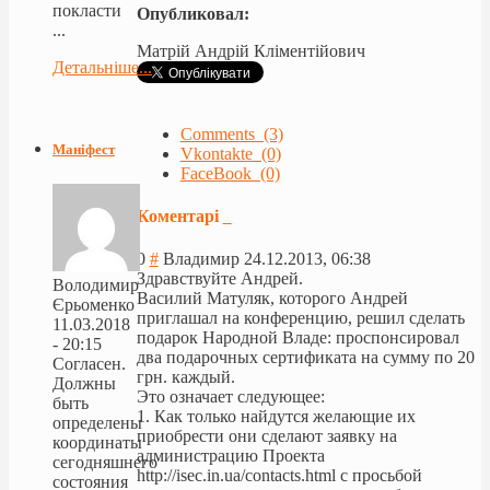
покласти
Опубликовал:
...
Матрій Андрій Кліментійович
Детальніше...
Comments (3)
Маніфест
Vkontakte (0)
FaceBook (0)
Коментарі
0
#
Владимир
24.12.2013, 06:38
Здравствуйте Андрей.
Володимир
Василий Матуляк, которого Андрей
Єрьоменко
приглашал на конференцию, решил сделать
11.03.2018
подарок Народной Владе: проспонсировал
- 20:15
два подарочных сертификата на сумму по 20
Согласен.
грн. каждый.
Должны
Это означает следующее:
быть
1. Как только найдутся желающие их
определены
приобрести они сделают заявку на
координаты
администрацию Проекта
сегодняшнего
http://isec.in.ua/contacts.html с просьбой
состояния