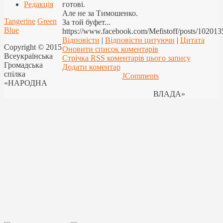
Редакція
готові.
Але не за Тимошенко.
Tangerine
Green
За той буфет...
Blue
https://www.facebook.com/Mefistoff/posts/1020
Відповісти
|
Відповісти цитуючи
|
Цитата
Copyright © 2015
Оновити список коментарів
Всеукраїнська
Стрічка RSS коментарів цього запису
Громадська
Додати коментар
спілка
JComments
«НАРОДНА
ВЛАДА»