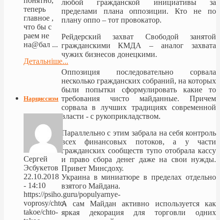
понятно,
любой гражданской инициативы за
теперь
пределами плана оппозиции. Кто не по
главное ,
плану оп
по – тот провокатор.
что бы с
раем не
Рейдерский захват Свободой занятой
на@бал ...
гражданскими КМДА – аналог захвата
чужих бизнесов донецкими.
Детальніше...
Оппозиция последовательно сорвала
несколько гражданских собраний, на которых
были попытки сформулировать какие то
требования чисто майданные. Причем
Нарциссизм
сорвала в лучших традициях современной
власти - с рукоприкладством.
Параллельно с этим забрала на себя контроль
всех финансовых потоков, а у части
гражданских сообществ тупо отобрала кассу
Сергей
и право сбора денег даже на свои нужды.
Эсбукетов
Привет Минсдоху.
22.10.2018
Украина в миниатюре в пределах отдельно
- 14:10
взятого Майдана.
https://psiho.guru/populyarnye-
voprosy/chto-
А сам Майдан активно используется как
takoe/chto-
яркая декорация для торговли одних