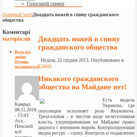
Голосовий сервер
Головна
Статті
Двадцать ножей в спину гражданского
общества
Коментарі
Двадцать ножей в спину
матеріалів
гражданского общества
Всем кто
любит
Неділя, 22 грудня 2013. Опубліковано в
Путина,
Статті
посвящается!
Никакого гражданского
общества на Майдане нет!
Есть модель
Камрад
Украины, где
08.11.2018
оппозиция исполняет роль Януковича.
- 15:43
Трехголовая - в чистом виде нелегитимная
Ага..
власть, узурпировавшая на Майдане право
Пенсией
диалога с внешним миром. Контролирующая
всё
медиа ресурс – сцену. Контроль и подавление