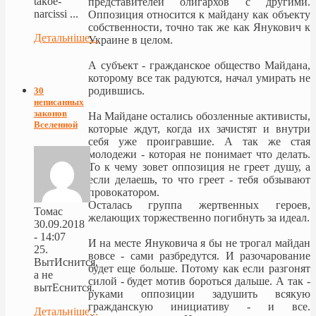
takoe-
представителей олигархов с другими.
narcissi ...
Оппозиция относится к майдану как объекту
собственности, точно так же как Янукович к
Детальніше...
Украине в целом.
А субъект - гражданское общество Майдана,
которому все так радуются, начал умирать не
родившись.
30
неписанных
законов
На Майдане остались обозленные активисты,
Вселенной
которые ждут, когда их зачистят и внутри
себя уже проигравшие. А так же стая
молодежи - которая не понимает что делать.
То к чему зовет оппозиция не греет душу, а
если делаешь, то что греет - тебя обзывают
провокатором.
Осталась группа жертвенных героев,
Томас
желающих торжественно погибнуть за идеал.
30.09.2018
- 14:07
И на месте Януковича я бы не трогал майдан
25.
вовсе - сами разбредутся. И разочарование
ВытИснится,
будет еще больше. Потому как если разгонят
а не
силой - будет мотив бороться дальше. А так -
вытЕснится.
руками оппозиции задушить всякую
гражданскую инициативу - и все.
Детальніше...