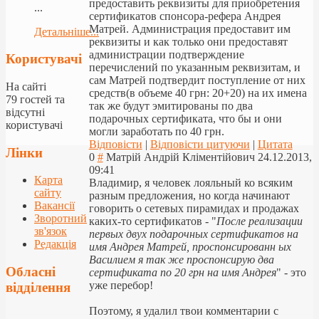
предоставить реквизиты для приобретения
...
сертификатов спонсора-рефера Андрея
Матрей. Администрация предоставит им
Детальніше...
реквизиты и как только они предоставят
администрации подтверждение
Користувачі
перечислений по указанным реквизитам, и
сам Матрей подтвердит поступление от них
На сайті
средств(в объеме 40 грн: 20+20) на их имена
79 гостей та
так же будут эмитированы по два
відсутні
подарочных сертификата, что бы и они
користувачі
могли заработать по 40 грн.
Відповісти
|
Відповісти цитуючи
|
Цитата
Лінки
0
#
Матрій Андрій Кліментійович
24.12.2013,
09:41
Карта
Владимир, я человек лояльный ко всяким
сайту
разным предложения, но когда начинают
Вакансії
говорить о сетевых пирамидах и продажах
Зворотний
каких-то сертификатов - "
После реализации
зв'язок
первых двух подарочных сертификатов на
Редакція
имя Андрея Матрей, проспонсированн ых
Василием я так же проспонсирую два
Обласні
сертификата по 20 грн на имя Андрея
" - это
уже перебор!
відділення
Поэтому, я удалил твои комментарии с