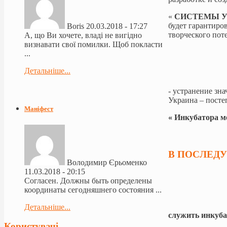
«
СИСТЕМЫ У
будет гарантиро
Boris
20.03.2018 - 17:27
творческого пот
А, що Ви хочете, владі не вигідно
визнавати свої помилки. Щоб покласти
...
Детальніше...
- устранение зн
Украина – посте
Маніфест
« Инкубатора м
В ПОСЛЕ
Володимир Єрьоменко
11.03.2018 - 20:15
Согласен. Должны быть определены
координаты сегодняшнего состояния ...
Детальніше...
служить инкуб
Користувачі