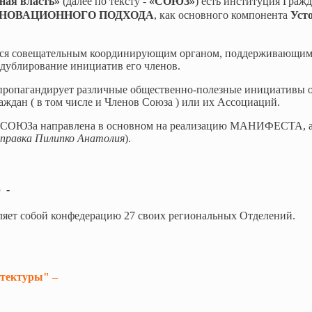
ая власть»
(далее по тексту -
«СОЮЗ»
) есть институция Граж
НОВАЦИОННОГО ПОДХОДА
, как основного компонента
Уст
 совещательным координирующим органом, поддерживающим
дублирование инициатив его членов.
пагандирует различные общественно-полезные инициативы о
ждан ( в том числе и Членов Союза ) или их Ассоциаций.
ОЮЗа направлена в основном на реализацию МАНИФЕСТА, а н
правка Пилипко Анатолия
).
о
-
яет собой конфедерацию 27 своих региональных Отделений.
итектуры" –