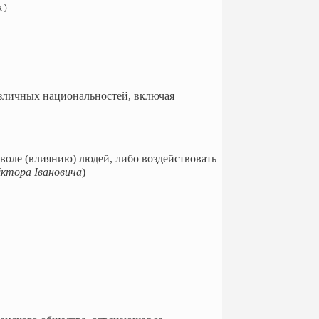
 )
азличных национальностей, включая
 воле (влиянию) людей, либо воздействовать
іктора Івановича
)