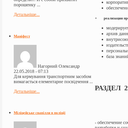
корпоратив
порошенку ...
обеспечен
Детальніше...
+ реализация про
модерируе
архив дан
Маніфест
внутрисою
издательс
персональ
база знани
Нагорний Олександр
22.05.2018 - 07:13
Для кермування транспортним засобом
вимагається елементарне посвідчення ...
РАЗДЕ
Детальніше...
Міліцейське свавілля в поліції
- обеспечение с
разработке и со