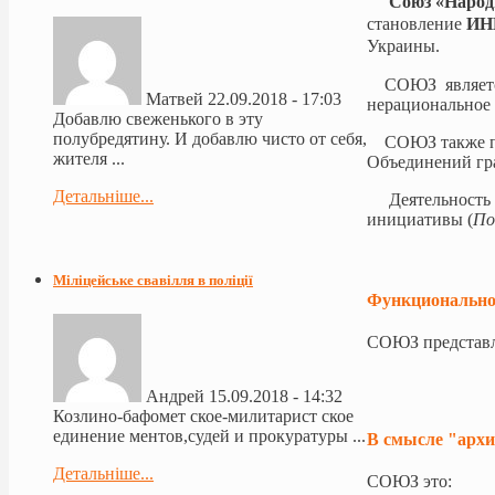
Союз «Народн
становление
ИН
Украины.
СОЮЗ является
Матвей
22.09.2018 - 17:03
нерациональное 
Добавлю свеженького в эту
полубредятину. И добавлю чисто от себя,
СОЮЗ также про
жителя ...
Объединений гра
Детальніше...
Деятельность С
инициативы (
По
Міліцейське свавілля в поліції
Функциональн
СОЮЗ представл
Андрей
15.09.2018 - 14:32
Козлино-бафомет ское-милитарист ское
единение ментов,судей и прокуратуры ...
В смысле "арх
Детальніше...
СОЮЗ это: