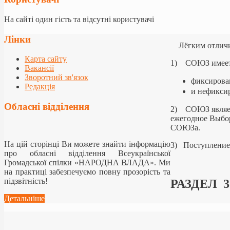
На сайті один гість та відсутні користувачі
Лінки
Лёгким отличие
Карта сайту
1) СОЮЗ имее
Вакансії
Зворотний зв'язок
фиксирова
Редакція
и нефиксир
Обласні відділення
2) СОЮЗ являе
ежегодное Выбор
СОЮЗа.
На цій сторінці Ви можете знайти інформацію
3) Поступление
про обласні відділення Всеукраїнської
Громадської спілки «НАРОДНА ВЛАДА». Ми
на практиці забезпечуємо повну прозорість та
підзвітність!
РАЗДЕЛ 3
Детальніше