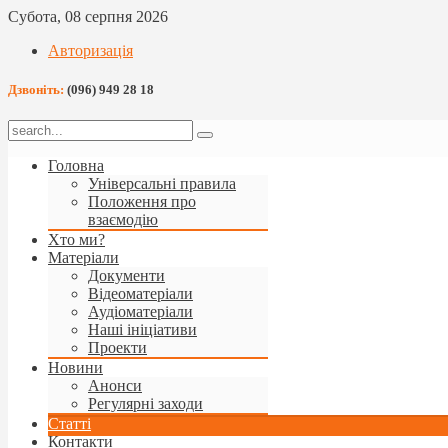
Субота, 08 серпня 2026
Авторизація
Дзвоніть:
(096) 949 28 18
Головна
Універсальні правила
Положення про
взаємодію
Хто ми?
Матеріали
Документи
Відеоматеріали
Аудіоматеріали
Наші ініціативи
Проекти
Новини
Анонси
Регулярні заходи
Статті
Контакти