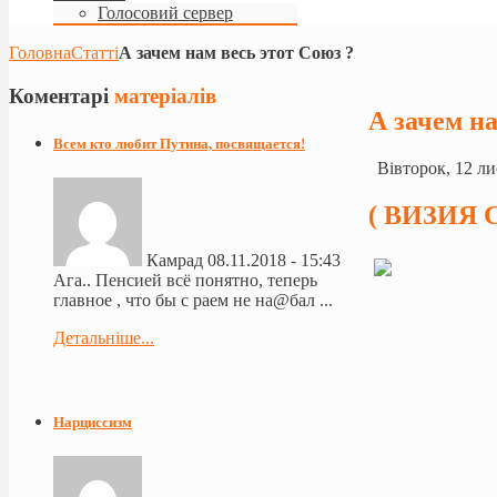
Голосовий сервер
Головна
Статті
А зачем нам весь этот Союз ?
Коментарі
матеріалів
А зачем на
Всем кто любит Путина, посвящается!
Вівторок, 12 ли
( ВИЗИЯ Со
Камрад
08.11.2018 - 15:43
Ага.. Пенсией всё понятно, теперь
главное , что бы с раем не на@бал ...
Детальніше...
Нарциссизм