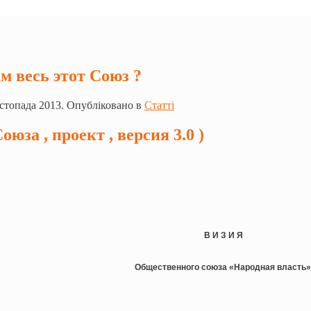
м весь этот Союз ?
стопада 2013. Опубліковано в
Статті
юза , проект , версия 3.0 )
В И З И Я
Общественного союза «Народная власть»