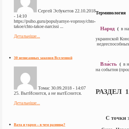
Сергей Эсбукетов
22.10.2018
Терминология
- 14:10
https://psiho.guru/populyarnye-voprosy/chto-
takoe/chto-takoe-narcissi ...
Народ
(
в н
Детальніше...
украинской Конс
недееспособных
30 неписанных законов Вселенной
Вла́сть
(
в 
на события (про
Томас
30.09.2018 - 14:07
РАЗДЕЛ 1
25. ВытИснится, а не вытЕснится.
Детальніше...
С точки зр
Вата и укроп – в чем разница?