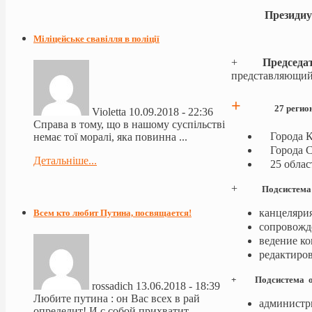
Президи
представля
Міліцейське свавілля в поліції
+
Председа
представляю
+
27 регио
Violetta
10.09.2018 - 22:36
Справа в тому, що в нашому суспільстві
Города К
немає тої моралі, яка повинна ...
Города Се
Детальніше...
25 област
+
Подсистема 
канцелярия
Всем кто любит Путина, посвящается!
сопровожд
ведение к
редактиро
+ Подсистема орг
rossadich
13.06.2018 - 18:39
Любите путина : он Вас всех в рай
администр
определит! И с собой прихватит