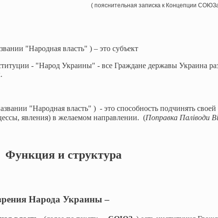
( пояснительная записка к Концепции СОЮЗа
азвании "Народная власть" ) – это субъект
титуции - "Народ Украины" - все Граждане державы Украина р
.
названии "Народная власть" ) - это способность подчинять своей
цессы, явления) в желаемом направлении. (
Поправка Паліводи В
 Функция и структура
ения Народа Украины –