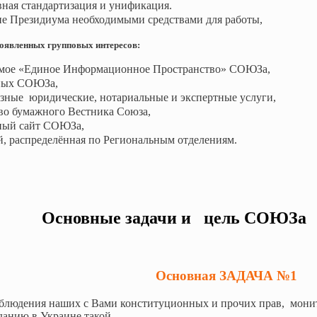
ная стандартизация и унификация.
ие Президиума необходимыми средствами для работы,
явленных групповых интересов:
мое «Единое Информационное Пространство» СОЮЗа,
ных СОЮЗа,
зные юридические, нотариальные и экспертные услуги,
тво бумажного Вестника Союза,
ный сайт СОЮЗа,
й, распределённая по Региональным отделениям.
Л 2
Основные задачи и цель СОЮЗа
Основная ЗАДАЧА №1
облюдения наших с Вами конституционных и прочих прав, монит
зданию в Украине такой