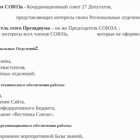
ум СОЮЗа
- Координационный совет 27 Депутатов,
ющих интересы своих Региональных отделени
тель этого Президиума
– он же Председатель СОЮЗА
щий интересы всех членов СОЮЗа,
которые не оформил
:
нальных Отделений
иева,
вастополя,
ных отделений;
технического обеспечения работы:
,
ение Сайта,
онфедеративного Бюджета,
вание «Вестника Союза»;
анизационного обеспечения работы:
ирование корпоративной Базы знаний,