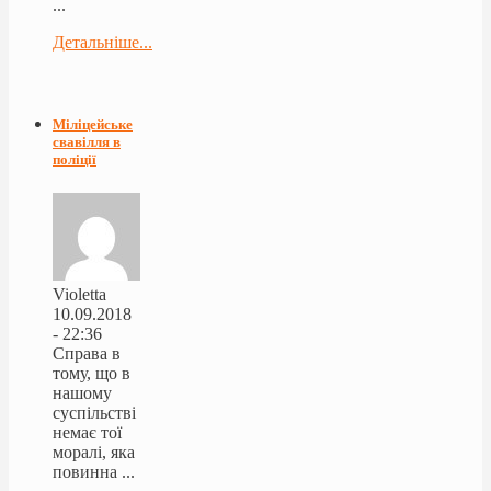
...
Детальніше...
Міліцейське
свавілля в
поліції
Violetta
10.09.2018
- 22:36
Справа в
тому, що в
нашому
суспільстві
немає тої
моралі, яка
повинна ...