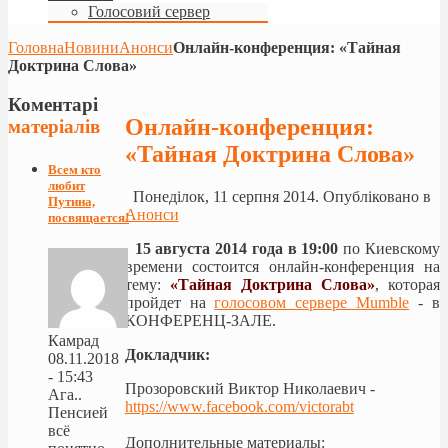
Голосовий сервер
Головна
Новини
Анонси
Онлайн-конференция: «Тайная
Доктрина Слова»
Коментарі
Онлайн-конференция:
матеріалів
«Тайная Доктрина Слова»
Всем кто
любит
Понеділок, 11 серпня 2014. Опубліковано в
Путина,
Анонси
посвящается!
15 августа 2014 года в 19:00
по Киевскому
времени состоится онлайн-конференция на
тему:
«Тайная Доктрина Слова»
, которая
пройдет на
голосовом сервере Mumble
- в
КОНФЕРЕНЦ-ЗАЛЕ.
Камрад
Докладчик:
08.11.2018
- 15:43
Прозоровский Виктор Николаевич -
Ага..
https://www.facebook.com/victorabt
Пенсией
всё
Дополнительные материалы
: