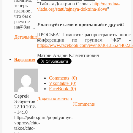
понятно,
"Тайная Доктрина Слова -
http://narodna-
теперь
vlada.org/statti/tajnaya-doktrina-slova
"
главное ,
что бы с
раем не
Участвуйте сами и приглашайте друзей!
на@бал ...
ПРОСЬБА! Помогите распространить анонс
Детальніше...
конференции по группам "ФБ" -
https://www.facebook.com/events/3613552440225
Матрій Андрій Кліментійович
Нарциссизм
Comments (0)
Vkontakte (0)
FaceBook (0)
Сергей
Додати коментар
Эсбукетов
JComments
22.10.2018
- 14:10
https://psiho.guru/populyarnye-
voprosy/chto-
takoe/chto-