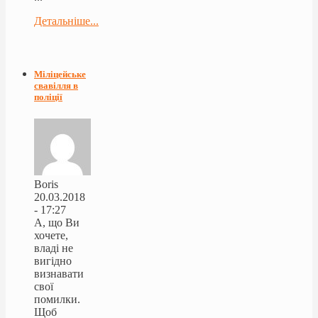
Детальніше...
Міліцейське
свавілля в
поліції
Boris
20.03.2018
- 17:27
А, що Ви
хочете,
владі не
вигідно
визнавати
свої
помилки.
Щоб