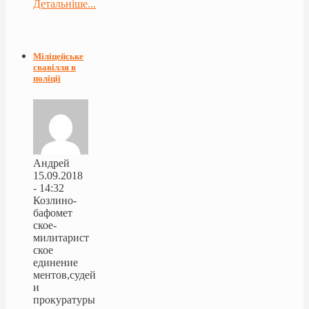
Детальніше...
Міліцейське
свавілля в
поліції
Андрей
15.09.2018
- 14:32
Козлино-
бафомет
ское-
милитарист
ское
единение
ментов,судей
и
прокуратуры