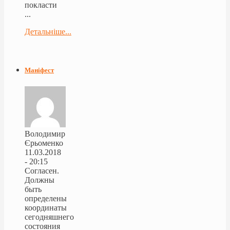
покласти
...
Детальніше...
Маніфест
Володимир
Єрьоменко
11.03.2018
- 20:15
Согласен.
Должны
быть
определены
координаты
сегодняшнего
состояния