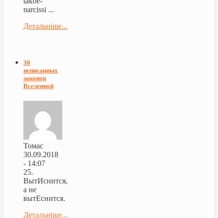
takoe-
narcissi ...
Детальніше...
30
неписанных
законов
Вселенной
Томас
30.09.2018
- 14:07
25.
ВытИснится,
а не
вытЕснится.
Детальніше...