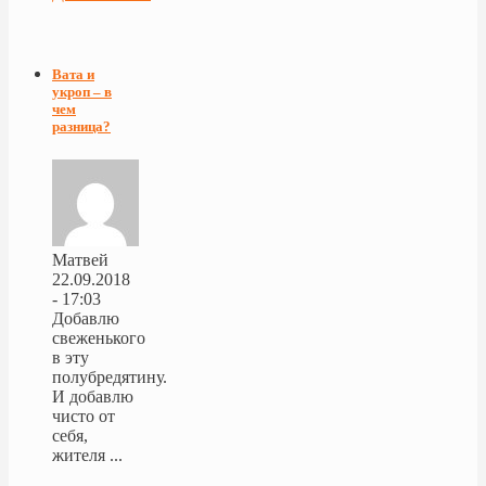
Вата и
укроп – в
чем
разница?
Матвей
22.09.2018
- 17:03
Добавлю
свеженького
в эту
полубредятину.
И добавлю
чисто от
себя,
жителя ...