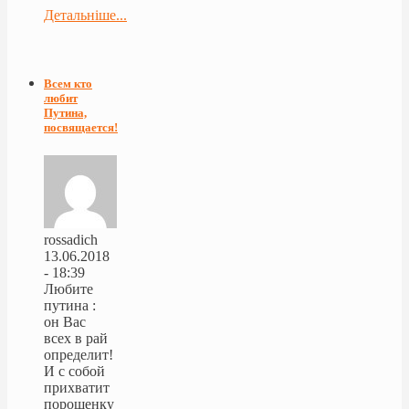
Детальніше...
Всем кто
любит
Путина,
посвящается!
rossadich
13.06.2018
- 18:39
Любите
путина :
он Вас
всех в рай
определит!
И с собой
прихватит
порошенку