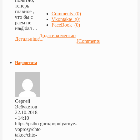
понятно,
теперь
главное ,
Comments (0)
что бы с
Vkontakte (0)
раем не
FaceBook (0)
на@бал ...
Додати коментар
Детальніше...
JComments
Нарциссизм
Сергей
Эсбукетов
22.10.2018
- 14:10
https://psiho.guru/populyarnye-
voprosy/chto-
takoe/chto-