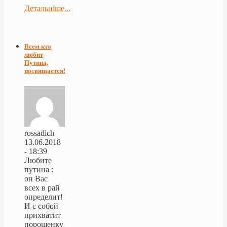
Детальніше...
Всем кто
любит
Путина,
посвящается!
rossadich
13.06.2018
- 18:39
Любите
путина :
он Вас
всех в рай
определит!
И с собой
прихватит
порошенку