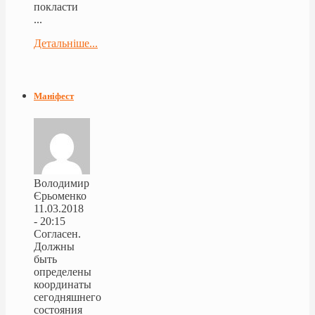
покласти
...
Детальніше...
Маніфест
Володимир
Єрьоменко
11.03.2018
- 20:15
Согласен.
Должны
быть
определены
координаты
сегодняшнего
состояния