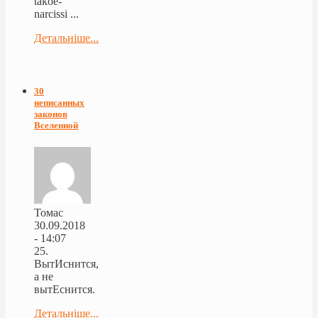
takoe-
narcissi ...
Детальніше...
30
неписанных
законов
Вселенной
Томас
30.09.2018
- 14:07
25.
ВытИснится,
а не
вытЕснится.
Детальніше...