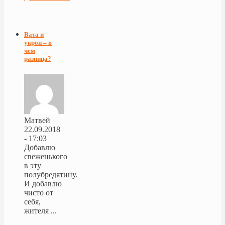
Вата и
укроп – в
чем
разница?
Матвей
22.09.2018
- 17:03
Добавлю
свеженького
в эту
полубредятину.
И добавлю
чисто от
себя,
жителя ...