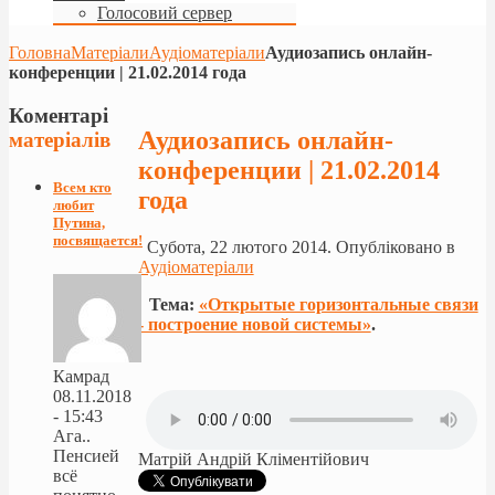
Голосовий сервер
Головна
Матеріали
Аудіоматеріали
Аудиозапись онлайн-
конференции | 21.02.2014 года
Коментарі
Аудиозапись онлайн-
матеріалів
конференции | 21.02.2014
Всем кто
года
любит
Путина,
посвящается!
Субота, 22 лютого 2014. Опубліковано в
Аудіоматеріали
Тема:
«Открытые горизонтальные связи
- построение новой системы»
.
Камрад
08.11.2018
- 15:43
Ага..
Пенсией
Матрій Андрій Кліментійович
всё