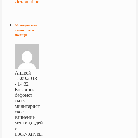
Детальніше...
Міліцейське
свавілля в
поліції
Андрей
15.09.2018
- 14:32
Козлино-
бафомет
ское-
милитарист
ское
единение
ментов,судей
и
прокуратуры