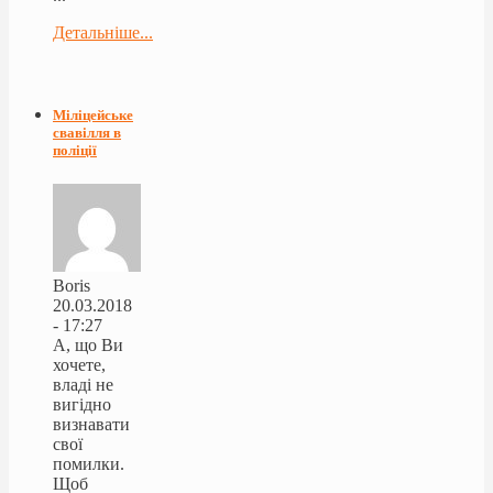
Детальніше...
Міліцейське
свавілля в
поліції
Boris
20.03.2018
- 17:27
А, що Ви
хочете,
владі не
вигідно
визнавати
свої
помилки.
Щоб