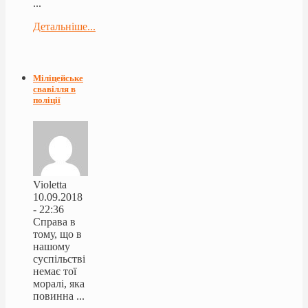
...
Детальніше...
Міліцейське
свавілля в
поліції
Violetta
10.09.2018
- 22:36
Справа в
тому, що в
нашому
суспільстві
немає тої
моралі, яка
повинна ...