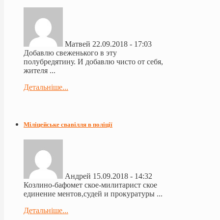
Матвей
22.09.2018 - 17:03
Добавлю свеженького в эту
полубредятину. И добавлю чисто от себя,
жителя ...
Детальніше...
Міліцейське свавілля в поліції
Андрей
15.09.2018 - 14:32
Козлино-бафомет ское-милитарист ское
единение ментов,судей и прокуратуры ...
Детальніше...