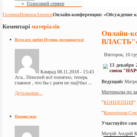
Голосовий сервер
Головна
Новини
Анонси
Онлайн-конференция: «Обсуждение
Коментарі
матеріалів
Онлайн-к
Всем кто любит Путина, посвящается!
ВЛАСТЬ"
Вівторок, 10 гр
13 декабря 
союза "НА
Камрад
08.11.2018 - 15:43
Ага.. Пенсией всё понятно, теперь
Ведущий:
Матре
главное , что бы с раем не на@бал ...
Материалы по за
Детальніше...
"
КОНЦЕПЦІЯ
"
"
Концепция Сою
Нарциссизм
Участвуйте сам
Матрій Андрій 