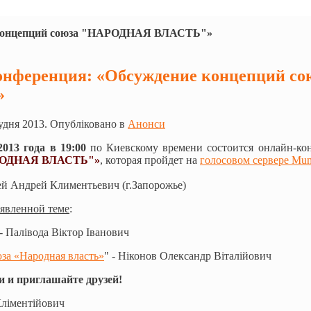
 концепций союза "НАРОДНАЯ ВЛАСТЬ"»
онференция: «Обсуждение концепций 
»
удня 2013. Опубліковано в
Анонси
2013 года в 19:00
по Киевскому времени состоится онлайн-кон
РОДНАЯ ВЛАСТЬ"»
, которая пройдет на
голосовом сервере Mu
й Андрей Климентьевич (г.Запорожье)
явленной теме
:
 - Палівода Віктор Іванович
за «Народная власть»
" - Ніконов Олександр Віталійович
и и приглашайте друзей!
Кліментійович