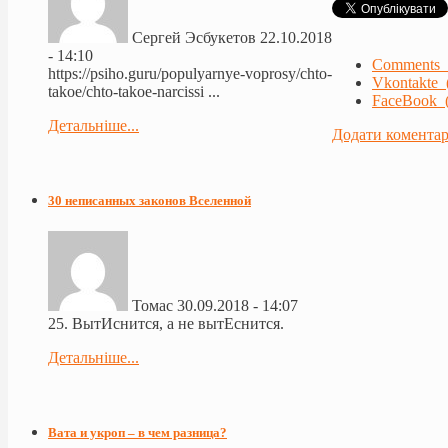
Сергей Эсбукетов
22.10.2018
- 14:10
Comments 
https://psiho.guru/populyarnye-voprosy/chto-
Vkontakte 
takoe/chto-takoe-narcissi ...
FaceBook (
Детальніше...
Додати комента
30 неписанных законов Вселенной
Томас
30.09.2018 - 14:07
25. ВытИснится, а не вытЕснится.
Детальніше...
Вата и укроп – в чем разница?