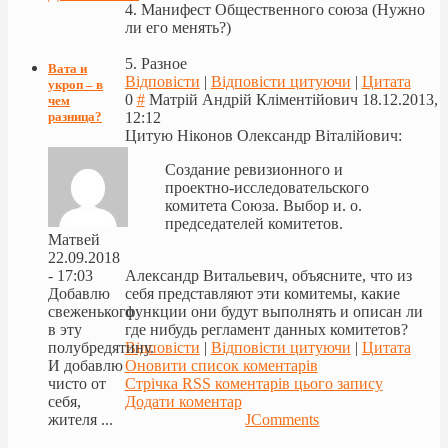
4. Манифест Общественного союза (Нужно
ли его менять?)
5. Разное
Вата и
Відповісти
|
Відповісти цитуючи
|
Цитата
укроп – в
0
#
Матрій Андрій Кліментійович
18.12.2013,
чем
разница?
12:12
Цитую Ніконов Олександр Віталійович:
Создание ревизионного и
проектно-исследовательского
комитета Союза. Выбор и. о.
председателей комитетов.
Матвей
22.09.2018
Александр Витальевич, объясните, что из
- 17:03
себя представляют эти комитемы, какие
Добавлю
функции они будут выполнять и описан ли
свеженького
где нибудь регламент данных комитетов?
в эту
Відповісти
|
Відповісти цитуючи
|
Цитата
полубредятину.
Оновити список коментарів
И добавлю
Стрічка RSS коментарів цього запису
чисто от
Додати коментар
себя,
JComments
жителя ...