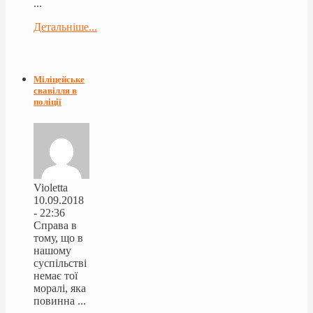
...
Детальніше...
Міліцейське
свавілля в
поліції
Violetta
10.09.2018
- 22:36
Справа в
тому, що в
нашому
суспільстві
немає тої
моралі, яка
повинна ...