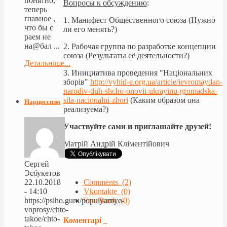
понятно,
Вопросы к обсуждению
:
теперь
главное ,
1. Манифест Общественного союза (Нужно
что бы с
ли его менять?)
раем не
на@бал ...
2. Рабочая группа по разработке концепции
союза (Результаты её деятельности?)
Детальніше...
3. Инициатива проведения
"Національних
зборів"
http://vyhid-e.org.ua/article/ievromaydan-
narodiv-duh-shcho-onovit-ukrayinu-gromadska-
sila-nacionalni-zbori
(Каким образом она
Нарциссизм
реализуема?)
Участвуйте сами и приглашайте друзей!
Матрій Андрій Кліментійович
Сергей
Эсбукетов
22.10.2018
Comments (2)
- 14:10
Vkontakte (0)
https://psiho.guru/populyarnye-
FaceBook (0)
voprosy/chto-
takoe/chto-
Коментарі