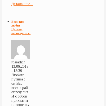
Детальніше...
Всем кто
любит
Путина,
посвящается!
rossadich
13.06.2018
- 18:39
Любите
путина :
он Вас
всех в рай
определит!
И с собой
прихватит
порошенку