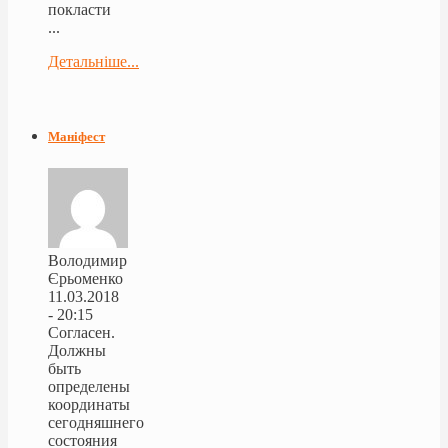
покласти
...
Детальніше...
Маніфест
Володимир
Єрьоменко
11.03.2018
- 20:15
Согласен.
Должны
быть
определены
координаты
сегодняшнего
состояния