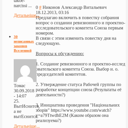
takoe-
narcissi ...
0
#
Никонов Александр Витальевич
18.12.2013, 03:16
Детальніше...
Предлагаю включить в повестку собрания
вопрос о создании ревизионного и проектно-
исслед
овательского комитета Союза первым
номером.
30
В связи с этим изменить повестку дня на
неписанных
следующую.
законов
Вселенной
Вопросы к обсуждению:
1. Создание ревизионного и проектно-исслед
овательского комитета Союза. Выбор и. о.
председателей комитетов.
2. Утверждение статуса Рабочей группы по
Томас
разработке концепции союза (Результаты её
30.09.2018
деятельности?)
- 14:07
25.
3. Инициатива проведения "Національних
ВытИснится,
зборів" https://www.youtube.com/watch?
а не
v=a79TtwdhE2M (Каким образом она
вытЕснится.
реализуема?)
Детальніше...