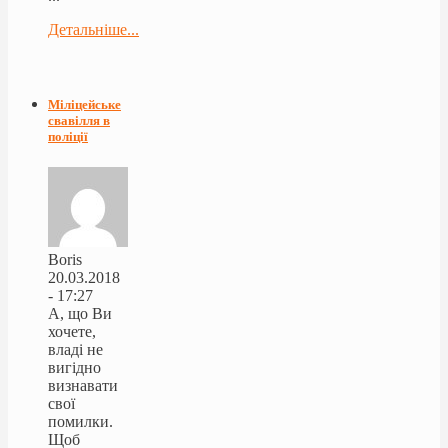
Детальніше...
Міліцейське
свавілля в
поліції
Boris
20.03.2018
- 17:27
А, що Ви
хочете,
владі не
вигідно
визнавати
свої
помилки.
Щоб