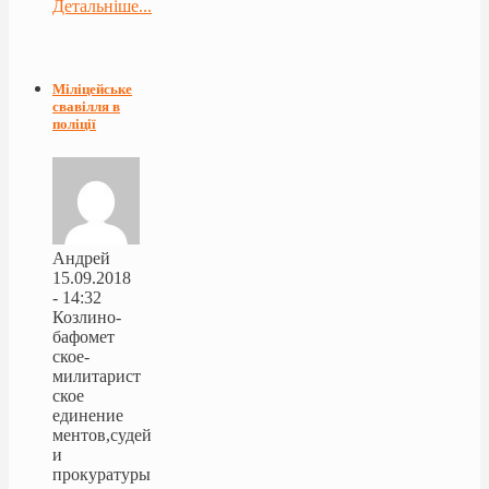
Детальніше...
Міліцейське
свавілля в
поліції
Андрей
15.09.2018
- 14:32
Козлино-
бафомет
ское-
милитарист
ское
единение
ментов,судей
и
прокуратуры