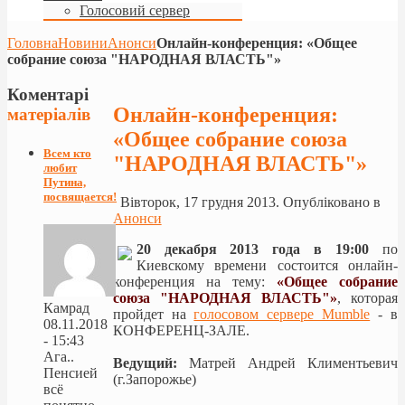
Голосовий сервер
Головна
Новини
Анонси
Онлайн-конференция: «Общее
собрание союза "НАРОДНАЯ ВЛАСТЬ"»
Коментарі
Онлайн-конференция:
матеріалів
«Общее собрание союза
Всем кто
"НАРОДНАЯ ВЛАСТЬ"»
любит
Путина,
посвящается!
Вівторок, 17 грудня 2013. Опубліковано в
Анонси
20 декабря 2013 года в 19:00
по
Киевскому времени состоится онлайн-
конференция на тему:
«Общее собрание
союза "НАРОДНАЯ ВЛАСТЬ"»
, которая
Камрад
пройдет на
голосовом сервере Mumble
- в
08.11.2018
КОНФЕРЕНЦ-ЗАЛЕ.
- 15:43
Ага..
Ведущий:
Матрей Андрей Климентьевич
Пенсией
(г.Запорожье)
всё