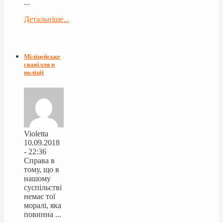
...
Детальніше...
Міліцейське
свавілля в
поліції
Violetta
10.09.2018
- 22:36
Справа в
тому, що в
нашому
суспільстві
немає тої
моралі, яка
повинна ...