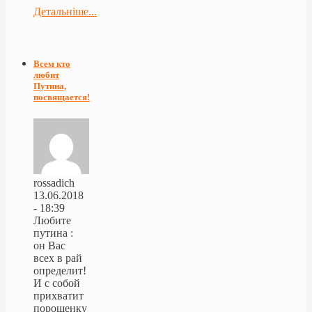
Детальніше...
Всем кто
любит
Путина,
посвящается!
rossadich
13.06.2018
- 18:39
Любите
путина :
он Вас
всех в рай
определит!
И с собой
прихватит
порошенку