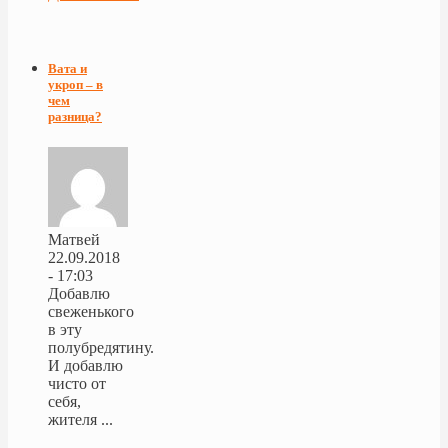
Вата и
укроп – в
чем
разница?
Матвей
22.09.2018
- 17:03
Добавлю
свеженького
в эту
полубредятину.
И добавлю
чисто от
себя,
жителя ...