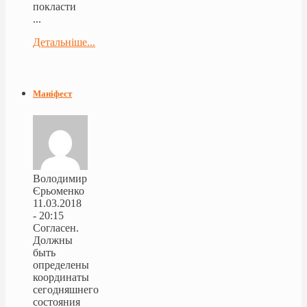
покласти
...
Детальніше...
Маніфест
Володимир
Єрьоменко
11.03.2018
- 20:15
Согласен.
Должны
быть
определены
координаты
сегодняшнего
состояния