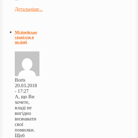
Детальніше...
Міліцейське
свавілля в
поліції
Boris
20.03.2018
- 17:27
А, що Ви
хочете,
владі не
вигідно
визнавати
свої
помилки.
Щоб