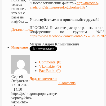
понятно,
"Гносеологический фильтр -
http://narodna-
теперь
vlada.org/statti/gnoseologicheskij-filtr
"
главное ,
что бы с
раем не
Участвуйте сами и приглашайте друзей!
на@бал ...
ПРОСЬБА! Помогите распространить анонс
Детальніше...
конференции по группам "ФБ"
https://www.facebook.com/events/5255204675782
Матрій Андрій Кліментійович
Нарциссизм
Comments (0)
Vkontakte (0)
FaceBook (0)
Сергей
Додати коментар
Эсбукетов
JComments
22.10.2018
- 14:10
https://psiho.guru/populyarnye-
voprosy/chto-
takoe/chto-