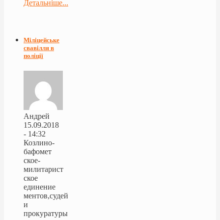
Детальніше...
Міліцейське
свавілля в
поліції
Андрей
15.09.2018
- 14:32
Козлино-
бафомет
ское-
милитарист
ское
единение
ментов,судей
и
прокуратуры