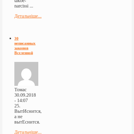
takoe-
narcissi ...
Детальніше...
30
неписанных
законов
Вселенной
Томас
30.09.2018
- 14:07
25.
ВытИснится,
а не
вытЕснится.
Детальніше...