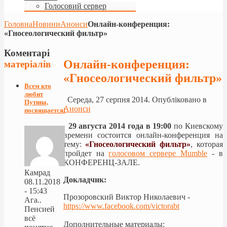
Голосовий сервер
Головна
Новини
Анонси
Онлайн-конференция:
«Гносеологический фильтр»
Коментарі
Онлайн-конференция:
матеріалів
«Гносеологический фильтр»
Всем кто
любит
Середа, 27 серпня 2014. Опубліковано в
Путина,
Анонси
посвящается!
29 августа 2014 года в 19:00
по Киевскому
времени состоится онлайн-конференция на
тему:
«Гносеологический фильтр»
, которая
пройдет на
голосовом сервере Mumble
- в
КОНФЕРЕНЦ-ЗАЛЕ.
Камрад
Докладчик:
08.11.2018
- 15:43
Прозоровский Виктор Николаевич -
Ага..
https://www.facebook.com/victorabt
Пенсией
всё
Дополнительные материалы
: