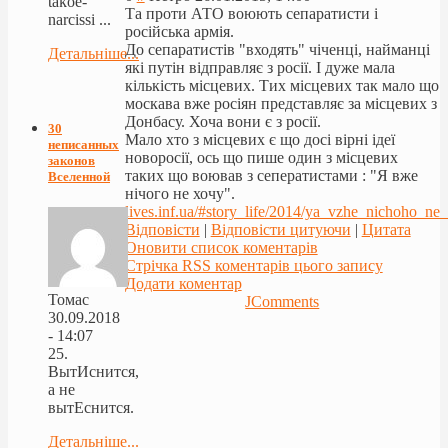
takoe-
Та проти АТО воюють сепаратисти і
narcissi ...
російська армія.
До сепаратистів "входять" чіченці, найманці
Детальніше...
які путін відправляє з росії. І дуже мала
кількість місцевих. Тих місцевих так мало що
москава вже росіян представляє за місцевих з
Донбасу. Хоча вони є з росії.
30
Мало хто з місцевих є що досі вірні ідеї
неписанных
новоросії, ось що пише один з місцевих
законов
таких що воював з сеператистами : "Я вже
Вселенной
нічого не хочу".
lives.inf.ua/#story_life/2014/ya_vzhe_nichoho_ne
Відповісти
|
Відповісти цитуючи
|
Цитата
Оновити список коментарів
Стрічка RSS коментарів цього запису
Додати коментар
Томас
JComments
30.09.2018
- 14:07
25.
ВытИснится,
а не
вытЕснится.
Детальніше...