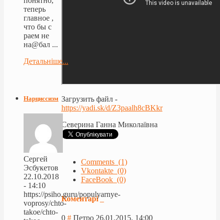
понятно,
теперь
главное ,
что бы с
раем не
на@бал ...
Детальніше...
Нарциссизм
Загрузить файл -
https://yadi.sk/d/Z3paalh8cBKkr
Северина Ганна Миколаївна
Сергей
Comments (1)
Эсбукетов
Vkontakte (0)
22.10.2018
FaceBook (0)
- 14:10
https://psiho.guru/populyarnye-
Коментарі
voprosy/chto-
takoe/chto-
0
#
Петро
26.01.2015, 14:00