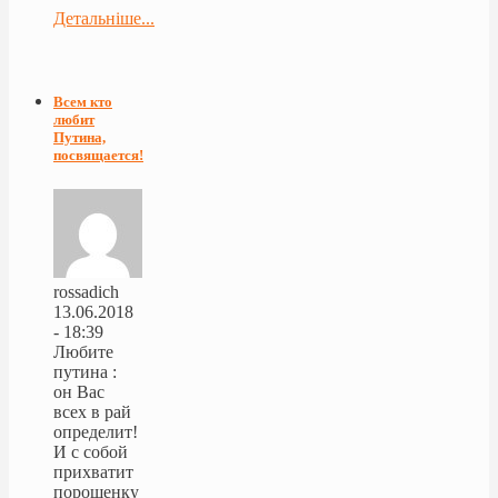
Детальніше...
Всем кто
любит
Путина,
посвящается!
rossadich
13.06.2018
- 18:39
Любите
путина :
он Вас
всех в рай
определит!
И с собой
прихватит
порошенку