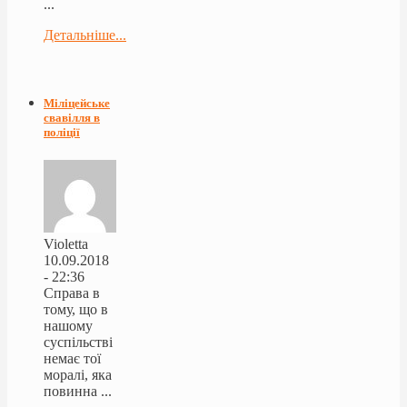
...
Детальніше...
Міліцейське
свавілля в
поліції
Violetta
10.09.2018
- 22:36
Справа в
тому, що в
нашому
суспільстві
немає тої
моралі, яка
повинна ...