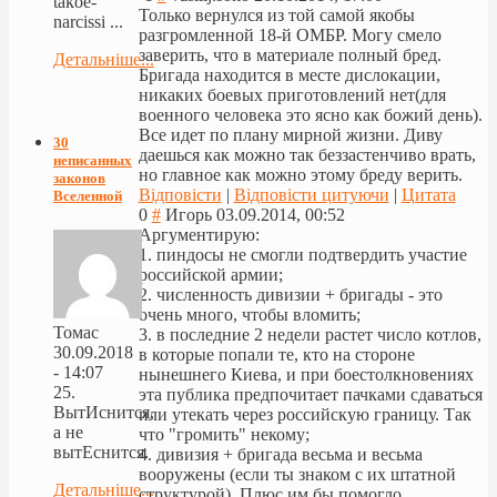
takoe-
Только вернулся из той самой якобы
narcissi ...
разгромленной 18-й ОМБР. Могу смело
заверить, что в материале полный бред.
Детальніше...
Бригада находится в месте дислокации,
никаких боевых приготовлений нет(для
военного человека это ясно как божий день).
Все идет по плану мирной жизни. Диву
30
даешься как можно так беззастенчиво врать,
неписанных
но главное как можно этому бреду верить.
законов
Відповісти
|
Відповісти цитуючи
|
Цитата
Вселенной
0
#
Игорь
03.09.2014, 00:52
Аргументирую:
1. пиндосы не смогли подтвердить участие
российской армии;
2. численность дивизии + бригады - это
очень много, чтобы вломить;
Томас
3. в последние 2 недели растет число котлов,
30.09.2018
в которые попали те, кто на стороне
- 14:07
нынешнего Киева, и при боестолкновения
х
25.
эта публика предпочитает пачками сдаваться
ВытИснится,
или утекать через российскую границу. Так
а не
что "громить" некому;
вытЕснится.
4. дивизия + бригада весьма и весьма
вооружены (если ты знаком с их штатной
Детальніше...
структурой). Плюс им бы помогло