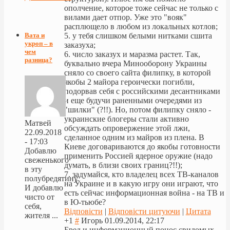
ополчение, которое тоже сейчас не только с
вилами дает отпор. Уже это "вояк"
расплющело в любом из локальных котлов;
Вата и
5. у тебя слишком белыми нитками сшита
укроп – в
заказуха;
чем
6. число заказух и маразма растет. Так,
разница?
буквально вчера Минооборону Украины
сняло со своего сайта филипку, в которой
якобы 2 майора героически погибли,
подорвав себя с российскими десантниками
и еще будучи раненными очередями из
"шилки" (?!!). Но, потом филипку сняло -
украинские блогеры стали активно
Матвей
обсуждать опровержение этой лжи,
22.09.2018
сделанное одним из майров из плена. В
- 17:03
Киеве договариваются до якобы готовности
Добавлю
применить Россией ядерное оружие (надо
свеженького
думать, в близи своих границ?!!);
в эту
7. задумайся, кто владелец всех ТВ-каналов
полубредятину.
на Украине и в какую игру они играют, что
И добавлю
есть сейчас информационная война - на ТВ и
чисто от
в Ю-тьюбе?
себя,
Відповісти
|
Відповісти цитуючи
|
Цитата
жителя ...
+1
#
Игорь
01.09.2014, 22:17
Бред и информационный понос свидомых,