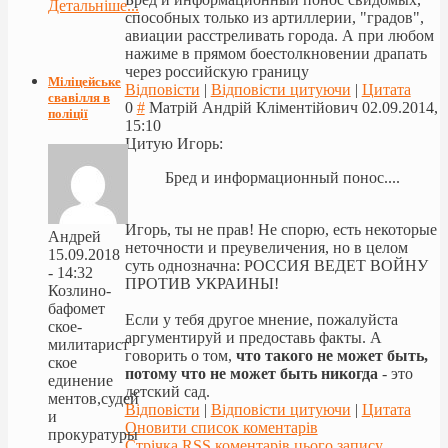
Детальніше...
способных только из артиллерии, "градов",
авиации расстреливать города. А при любом
нажиме в прямом боестолкновении драпать
через российскую границу
Міліцейське
Відповісти
|
Відповісти цитуючи
|
Цитата
свавілля в
0
#
Матрій Андрій Кліментійович
02.09.2014,
поліції
15:10
Цитую Игорь:
Бред и информационный понос....
Игорь, ты не прав! Не спорю, есть некоторые
Андрей
неточности и преувеличения, но в целом
15.09.2018
суть однозначна: РОССИЯ ВЕДЕТ ВОЙНУ
- 14:32
ПРОТИВ УКРАИНЫ!
Козлино-
бафомет
Если у тебя другое мнение, пожалуйста
ское-
аргументируй и предоставь факты. А
милитарист
говорить о том,
что такого не может быть,
ское
потому что не может быть никогда
- это
единение
детский сад.
ментов,судей
Відповісти
|
Відповісти цитуючи
|
Цитата
и
Оновити список коментарів
прокуратуры
Стрічка RSS коментарів цього запису