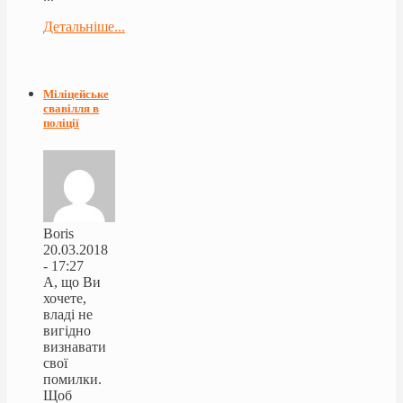
Детальніше...
Міліцейське
свавілля в
поліції
Boris
20.03.2018
- 17:27
А, що Ви
хочете,
владі не
вигідно
визнавати
свої
помилки.
Щоб