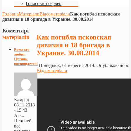
Голосовий сервер
Головна
Матеріали
Відеоматеріали
Как погибла псковская
дивизия и 18 бригада в Украине. 30.08.2014
Коментарі
Как погибла псковская
матеріалів
дивизия и 18 бригада в
Всем кто
Украине. 30.08.2014
любит
Путина,
посвящается!
Понеділок, 01 вересня 2014. Опубліковано в
Відеоматеріали
Камрад
08.11.2018
- 15:43
Ага..
Пенсией
всё