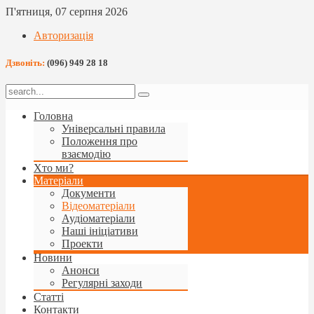
П'ятниця, 07 серпня 2026
Авторизація
Дзвоніть:
(096) 949 28 18
Головна
Універсальні правила
Положення про
взаємодію
Хто ми?
Матеріали
Документи
Відеоматеріали
Аудіоматеріали
Наші ініціативи
Проекти
Новини
Анонси
Регулярні заходи
Статті
Контакти