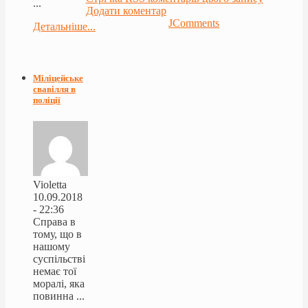
...
Додати коментар
JComments
Детальніше...
Міліцейське
свавілля в
поліції
Violetta
10.09.2018
- 22:36
Справа в
тому, що в
нашому
суспільстві
немає тої
моралі, яка
повинна ...