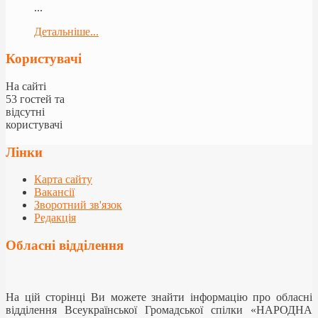
...
Детальніше...
Користувачі
На сайті
53 гостей та
відсутні
користувачі
Лінки
Карта сайту
Вакансії
Зворотний зв'язок
Редакція
Обласні відділення
На цій сторінці Ви можете знайти інформацію про обласні
відділення Всеукраїнської Громадської спілки «НАРОДНА