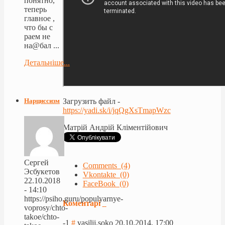
понятно,
теперь
главное ,
что бы с
раем не
на@бал ...
Детальніше...
Нарциссизм
Загрузить файл -
https://yadi.sk/i/jqQgXsTmapWzc
Матрій Андрій Кліментійович
Сергей
Comments (4)
Эсбукетов
Vkontakte (0)
22.10.2018
FaceBook (0)
- 14:10
https://psiho.guru/populyarnye-
Коментарі
voprosy/chto-
takoe/chto-
-1
#
vasilij.soko
20.10.2014, 17:00