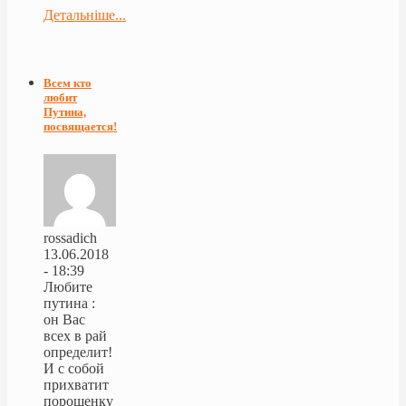
Детальніше...
Всем кто
любит
Путина,
посвящается!
rossadich
13.06.2018
- 18:39
Любите
путина :
он Вас
всех в рай
определит!
И с собой
прихватит
порошенку