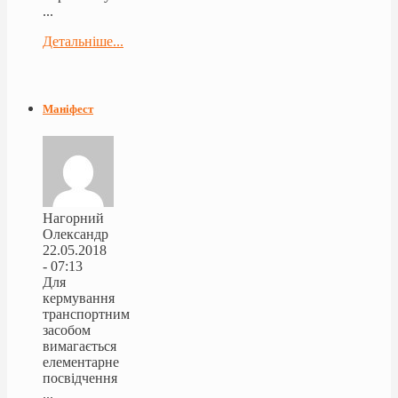
...
Детальніше...
Маніфест
Нагорний
Олександр
22.05.2018
- 07:13
Для
кермування
транспортним
засобом
вимагається
елементарне
посвідчення
...