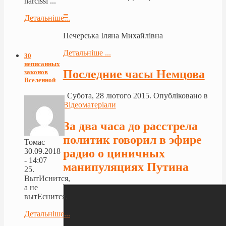
narcissi ...
≡
Детальніше...
Печерська Іляна Михайлівна
Детальніше ...
30
неписанных
Последние часы Немцова
законов
Вселенной
Субота, 28 лютого 2015. Опубліковано в
Відеоматеріали
За два часа до расстрела
политик говорил в эфире
Томас
радио о циничных
30.09.2018
- 14:07
манипуляциях Путина
25.
ВытИснится,
а не
вытЕснится.
Детальніше...