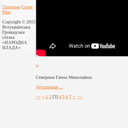
Tangerine
Green
Blue
Copyright © 2015
Всеукраїнська
Громадська
спілка
«НАРОДНА
ВЛАДА»
≡
Северина Ганна Миколаївна
Детальніше ...
<<
<
1
2
[
3
]
4
5
6
7
>
>>