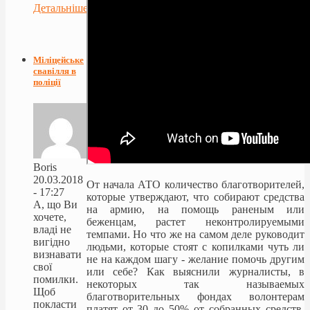
Детальніше...
Міліцейське
свавілля в
поліції
Boris
20.03.2018
От начала АТО количество благотворителей,
- 17:27
которые утверждают, что собирают средства
А, що Ви
на армию, на помощь раненым или
хочете,
беженцам, растет неконтролируемыми
владі не
темпами. Но что же на самом деле руководит
вигідно
людьми, которые стоят с копилками чуть ли
визнавати
не на каждом шагу - желание помочь другим
свої
или себе? Как выяснили журналисты, в
помилки.
некоторых так называемых
Щоб
благотворительных фондах волонтерам
покласти
платят от 30 до 50% от собранных средств.