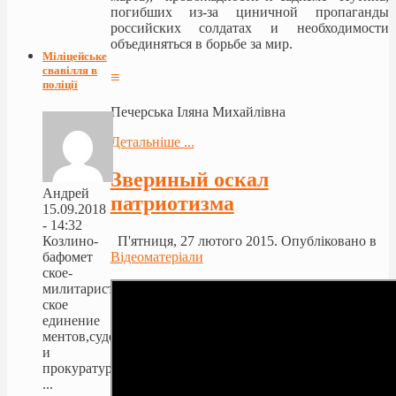
погибших из-за циничной пропаганды
российских солдатах и необходимости
объединяться в борьбе за мир.
Міліцейське
свавілля в
≡
поліції
Печерська Іляна Михайлівна
Детальніше ...
Звериный оскал
Андрей
патриотизма
15.09.2018
- 14:32
Козлино-
П'ятниця, 27 лютого 2015. Опубліковано в
бафомет
Відеоматеріали
ское-
милитарист
ское
единение
ментов,судей
и
прокуратуры
...