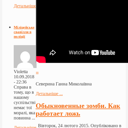
Детальніше...
Міліцейське
свавілля в
поліції
Violetta
≡
10.09.2018
- 22:36
Северина Ганна Миколаївна
Справа в
тому, що в
Детальніше ...
нашому
суспільстві
Обыкновенные зомби. Как
немає тої
работает ложь
моралі, яка
повинна ...
Вівторок, 24 лютого 2015. Опубліковано в
Детальніше...