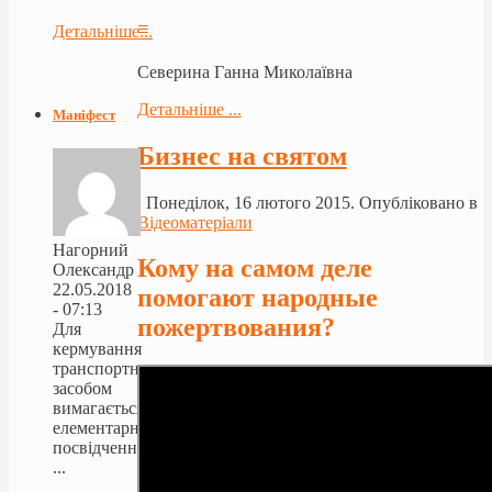
≡
Детальніше...
Северина Ганна Миколаївна
Детальніше ...
Маніфест
Бизнес на святом
Понеділок, 16 лютого 2015. Опубліковано в
Відеоматеріали
Нагорний
Кому на самом деле
Олександр
22.05.2018
помогают народные
- 07:13
пожертвования?
Для
кермування
транспортним
засобом
вимагається
елементарне
посвідчення
...