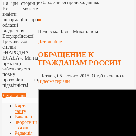
наблюдали за происходящим.
На цій сторінці
Ви можете
знайти
≡
інформацію про
обласні
відділення
Печерська Іляна Михайлівна
Всеукраїнської
Громадської
Детальніше ...
спілки
«НАРОДНА
ОБРАЩЕНИЕ К
ВЛАДА». Ми на
ГРАЖДАНАМ РОССИИ
практиці
забезпечуємо
повну
Четвер, 05 лютого 2015. Опубліковано в
прозорість та
Відеоматеріали
підзвітність!
Детальніше
Карта
сайту
Вакансії
Зворотний
зв'язок
Редакція