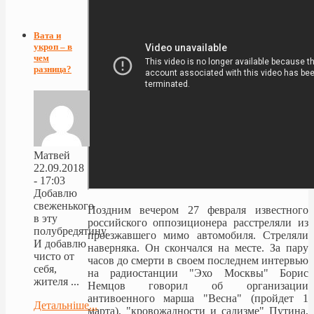
Вата и
укроп – в
чем
разница?
Матвей
22.09.2018
- 17:03
Добавлю
свеженького
Поздним вечером 27 февраля известного
в эту
российского оппозиционера расстреляли из
полубредятину.
проезжавшего мимо автомобиля. Стреляли
И добавлю
наверняка. Он скончался на месте. За пару
чисто от
часов до смерти в своем последнем интервью
себя,
на радиостанции "Эхо Москвы" Борис
жителя ...
Немцов говорил об организации
антивоенного марша "Весна" (пройдет 1
Детальніше...
марта), "кровожадности и садизме" Путина,