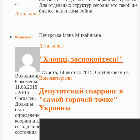
...
Для отдельных структур сегодня это такой же
бизнес, как и сама война.
Детальніше...
≡
Печерська Іляна Михайлівна
Маніфест
Детальніше ...
"Хлопці, заспокойтеся!"
Субота, 14 лютого 2015. Опубліковано в
Володимир
Відеоматеріали
Єрьоменко
11.03.2018
Депутатский спарринг в
- 20:15
"самой горячей точке"
Согласен.
Должны
Украины
быть
определены
координаты
сегодняшнего
состояния
...