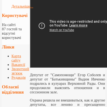
Детальніше...
Користувачі
На сайті
87 гостей та
відсутні
користувачі
Лінки
Карта
сайту
Вакансії
Зворотний
зв'язок
Депутат от "Самопомощи" Егор Соболев и
Редакція
депутат от "Батькивщины" Вадим Ивченко
подрались в кулуарах Верховной Рады. Они
Обласні
продолжили выяснять отношения и в
відділення
сессионном зале.
Охрана решила не вмешиваться, как и другие
депутаты, все лениво и пресыщенно