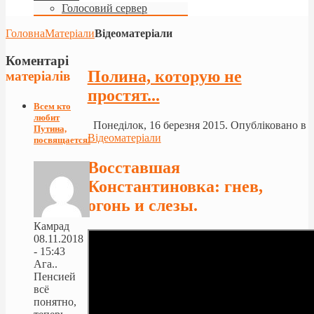
Голосовий сервер
Головна
Матеріали
Відеоматеріали
Коментарі
Полина, которую не
матеріалів
простят...
Всем кто
любит
Понеділок, 16 березня 2015. Опубліковано в
Путина,
Відеоматеріали
посвящается!
Восставшая
Константиновка: гнев,
огонь и слезы.
Камрад
08.11.2018
- 15:43
Ага..
Пенсией
всё
понятно,