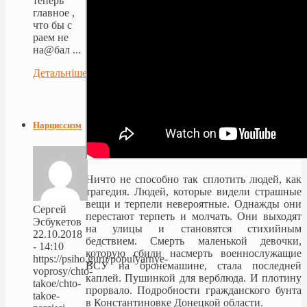
теперь
главное ,
что бы с
раем не
на@бал ...
Детальніше...
Нарциссизм
Ничто не способно так сплотить людей, как
трагедия. Людей, которые видели страшные
вещи и терпели невероятные. Однажды они
Сергей
перестают терпеть и молчать. Они выходят
Эсбукетов
на улицы и становятся стихийным
22.10.2018
бедствием. Смерть маленькой девочки,
- 14:10
которую сбили насмерть военнослужащие
https://psiho.guru/populyarnye-
ВСУ на бронемашине, стала последней
voprosy/chto-
каплей. Пушинкой для верблюда. И плотину
takoe/chto-
прорвало. Подробности гражданского бунта
takoe-
в Константиновке Донецкой области.