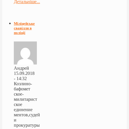
Детальніше...
Міліцейське
свавілля в
поліції
Андрей
15.09.2018
- 14:32
Козлино-
бафомет
ское-
милитарист
ское
единение
ментов,судей
и
прокуратуры