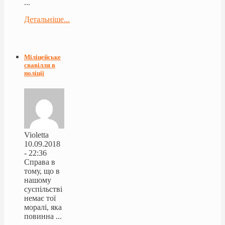
...
Детальніше...
Міліцейське
свавілля в
поліції
Violetta
10.09.2018
- 22:36
Справа в
тому, що в
нашому
суспільстві
немає тої
моралі, яка
повинна ...