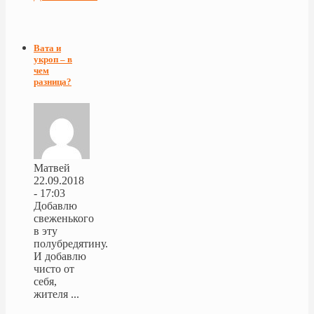
Вата и
укроп – в
чем
разница?
Матвей
22.09.2018
- 17:03
Добавлю
свеженького
в эту
полубредятину.
И добавлю
чисто от
себя,
жителя ...