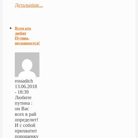
Детальніше...
Всем кто
любит
Путина,
посвящается!
rossadich
13.06.2018
- 18:39
Любите
путина :
он Вас
всех в рай
определит!
И с собой
прихватит
порошенку