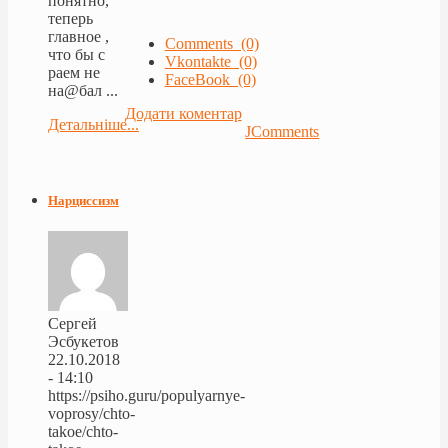
понятно,
теперь
главное ,
Comments (0)
что бы с
Vkontakte (0)
раем не
FaceBook (0)
на@бал ...
Додати коментар
Детальніше...
JComments
Нарциссизм
Сергей
Эсбукетов
22.10.2018
- 14:10
https://psiho.guru/populyarnye-
voprosy/chto-
takoe/chto-