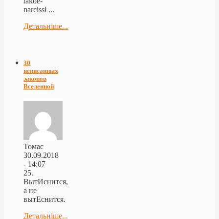
takoe-
narcissi ...
Детальніше...
30
неписанных
законов
Вселенной
Томас
30.09.2018
- 14:07
25.
ВытИснится,
а не
вытЕснится.
Детальніше...