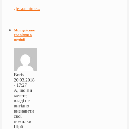
Детальніше...
Міліцейське
свавілля в
поліції
Boris
20.03.2018
- 17:27
А, що Ви
хочете,
владі не
вигідно
визнавати
свої
помилки.
Щоб