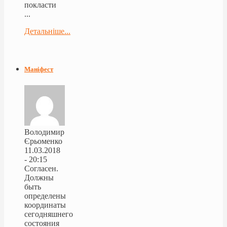
покласти
...
Детальніше...
Маніфест
Володимир
Єрьоменко
11.03.2018
- 20:15
Согласен.
Должны
быть
определены
координаты
сегодняшнего
состояния