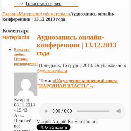
Голосовий сервер
Головна
Матеріали
Аудіоматеріали
Аудиозапись онлайн-
конференции | 13.12.2013 года
Коментарі
Аудиозапись онлайн-
матеріалів
конференции | 13.12.2013
Всем кто
года
любит
Путина,
посвящается!
Понеділок, 16 грудня 2013. Опубліковано в
Аудіоматеріали
Тема:
«Обсуждение концепций союза
"НАРОДНАЯ ВЛАСТЬ"»
.
Камрад
08.11.2018
- 15:43
Ага..
Пенсией
Матрій Андрій Кліментійович
всё