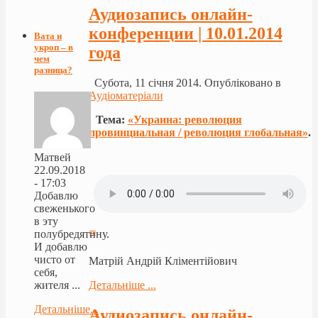
Аудиозапись онлайн-
конференции | 10.01.2014
Вата и
укроп – в
года
чем
разница?
Субота, 11 січня 2014. Опубліковано в
Аудіоматеріали
Тема:
«Украина: революция
провинциальная / революция глобальная»
.
Матвей
22.09.2018
- 17:03
Добавлю
свеженького
в эту
≡
полубредятину.
И добавлю
чисто от
Матрій Андрій Кліментійович
себя,
Детальніше ...
жителя ...
Детальніше...
Аудиозапись онлайн-