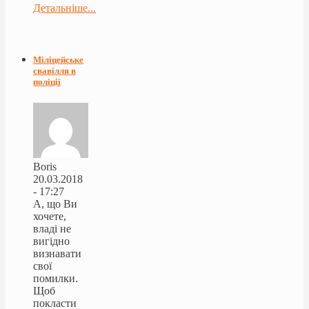
Детальніше...
Міліцейське
свавілля в
поліції
Boris
20.03.2018
- 17:27
А, що Ви
хочете,
владі не
вигідно
визнавати
свої
помилки.
Щоб
покласти