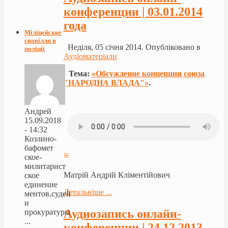
конференции | 03.01.2014
года
Міліцейське
свавілля в
Неділя, 05 січня 2014. Опубліковано в
поліції
Аудіоматеріали
Тема:
«Обсуждение концепции союза
"НАРОДНА ВЛАДА"»
.
Андрей
15.09.2018
- 14:32
Козлино-
бафомет
≡
ское-
милитарист
Матрій Андрій Кліментійович
ское
единение
Детальніше ...
ментов,судей
и
Аудиозапись онлайн-
прокуратуры
...
конференции | 24.12.2013