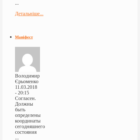
...
Детальніше...
Маніфест
Володимир
Єрьоменко
11.03.2018
- 20:15
Согласен.
Должны
быть
определены
координаты
сегодняшнего
состояния
...