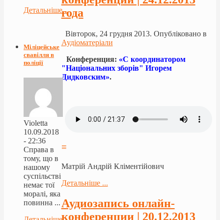
Детальніше...
года
Вівторок, 24 грудня 2013. Опубліковано в
Аудіоматеріали
Міліцейське
свавілля в
Конференция:
«С координатором
поліції
"Нацiональних зборiв" Игорем
Дидковским»
.
Violetta
10.09.2018
- 22:36
≡
Справа в
тому, що в
Матрій Андрій Кліментійович
нашому
суспільстві
Детальніше ...
немає тої
моралі, яка
Аудиозапись онлайн-
повинна ...
конференции | 20.12.2013
Детальніше...