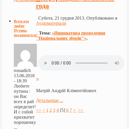
года
Субота, 21 грудня 2013. Опубліковано в
Всем кто
Аудіоматеріали
любит
Путина,
Тема:
«Инициатива проведения
посвящается!
"Національних зборів"»
.
rossadich
13.06.2018
≡
- 18:39
Любите
Матрій Андрій Кліментійович
путина :
он Вас
Детальніше ...
всех в рай
определит!
<<
<
1
2
3
4
[
5
]
6
7
>
>>
И с собой
прихватит
порошенку
...