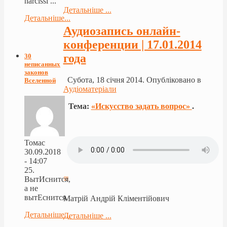
narcissi ...
Детальніше ...
Детальніше...
Аудиозапись онлайн-
конференции | 17.01.2014
года
30
неписанных
законов
Субота, 18 січня 2014. Опубліковано в
Вселенной
Аудіоматеріали
Тема:
«Искусство задать вопрос»
.
Томас
30.09.2018
- 14:07
25.
≡
ВытИснится,
а не
вытЕснится.
Матрій Андрій Кліментійович
Детальніше...
Детальніше ...