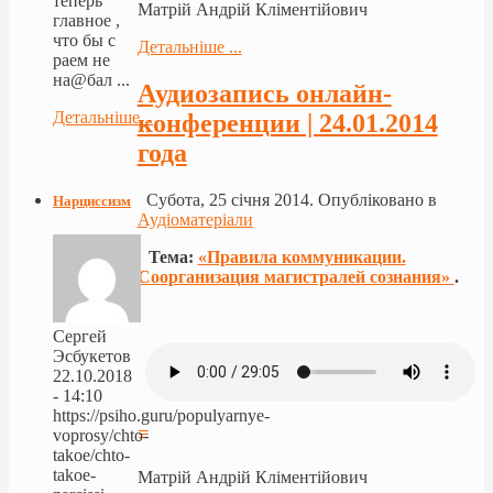
теперь
Матрій Андрій Кліментійович
главное ,
что бы с
Детальніше ...
раем не
на@бал ...
Аудиозапись онлайн-
Детальніше...
конференции | 24.01.2014
года
Субота, 25 січня 2014. Опубліковано в
Нарциссизм
Аудіоматеріали
Тема:
«Правила коммуникации.
Соорганизация магистралей сознания»
.
Сергей
Эсбукетов
22.10.2018
- 14:10
https://psiho.guru/populyarnye-
≡
voprosy/chto-
takoe/chto-
takoe-
Матрій Андрій Кліментійович