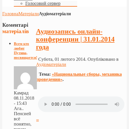
Голосовий сервер
Головна
Матеріали
Аудіоматеріали
Коментарі
Аудиозапись онлайн-
матеріалів
конференции | 31.01.2014
Всем кто
года
любит
Путина,
посвящается!
Субота, 01 лютого 2014. Опубліковано в
Аудіоматеріали
Тема:
«Национальные сборы, механика
проведения»
.
Камрад
08.11.2018
- 15:43
Ага..
Пенсией
всё
≡
понятно,