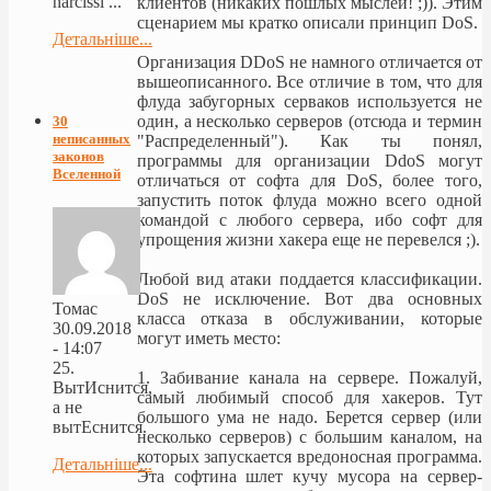
narcissi ...
клиентов (никаких пошлых мыслей! ;)). Этим
сценарием мы кратко описали принцип DoS.
Детальніше...
Организация DDoS не намного отличается от
вышеописанного. Все отличие в том, что для
флуда забугорных серваков используется не
один, а несколько серверов (отсюда и термин
30
неписанных
"Распределенный"). Как ты понял,
законов
программы для организации DdoS могут
Вселенной
отличаться от софта для DoS, более того,
запустить поток флуда можно всего одной
командой с любого сервера, ибо софт для
упрощения жизни хакера еще не перевелся ;).
Любой вид атаки поддается классификации.
DoS не исключение. Вот два основных
Томас
класса отказа в обслуживании, которые
30.09.2018
могут иметь место:
- 14:07
25.
1. Забивание канала на сервере. Пожалуй,
ВытИснится,
самый любимый способ для хакеров. Тут
а не
большого ума не надо. Берется сервер (или
вытЕснится.
несколько серверов) с большим каналом, на
которых запускается вредоносная программа.
Детальніше...
Эта софтина шлет кучу мусора на сервер-