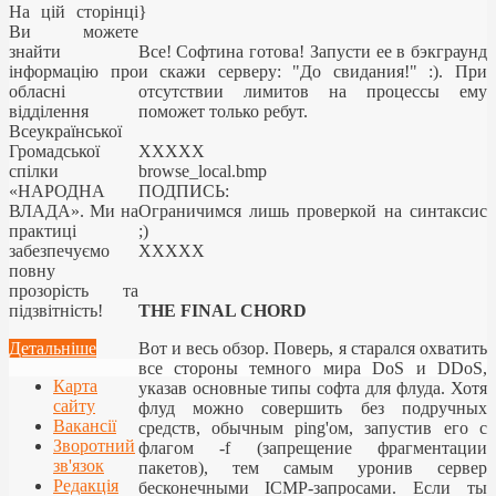
}
На цій сторінці
Ви можете
Все! Софтина готова! Запусти ее в бэкграунд
знайти
и скажи серверу: "До свидания!" :). При
інформацію про
отсутствии лимитов на процессы ему
обласні
поможет только ребут.
відділення
Всеукраїнської
XXXXX
Громадської
browse_local.bmp
спілки
ПОДПИСЬ:
«НАРОДНА
Ограничимся лишь проверкой на синтаксис
ВЛАДА». Ми на
;)
практиці
XXXXX
забезпечуємо
повну
прозорість та
THE FINAL CHORD
підзвітність!
Вот и весь обзор. Поверь, я старался охватить
Детальніше
все стороны темного мира DoS и DDoS,
Карта
указав основные типы софта для флуда. Хотя
сайту
флуд можно совершить без подручных
Вакансії
средств, обычным ping'ом, запустив его с
Зворотний
флагом -f (запрещение фрагментации
зв'язок
пакетов), тем самым уронив сервер
Редакція
бесконечными ICMP-запросами. Если ты