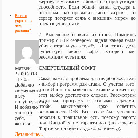
жертву, тем самым забивая его пропускную
способность. Если общий канал флудера в
несколько раз превысит канал жертвы, то
Вата и
сервер потеряет связь с внешним миром до
укроп – в
прекращения атаки.
чем
разница?
2. Выведение сервиса из строя. Помнишь
пример с FTP-сервером? Задача хакера была
убить отдельную службу. Для этого дела
существует много софта, который мы
рассмотрим чуть ниже.
СМЕРТЕЛЬНЫЙ СОФТ
Матвей
22.09.2018
Самая важная проблема для недоброжелателя
- 17:03
- выбор программ для атаки. С учетом того,
Добавлю
что в Инете их развелось великое множество,
свеженького
этот выбор достаточно сложен. Рассмотрим
в эту
несколько программ с разными задачами,
полубредятину.
чтобы максимально ярко осветить
И добавлю
возможности DoS. Весь софт был успешно
чисто от
обкатан в правильной оси, поэтому работу
себя,
под Виндой я не гарантирую (но флудить
жителя ...
Форточки он будет с удовольствием ;)).
Детальніше...