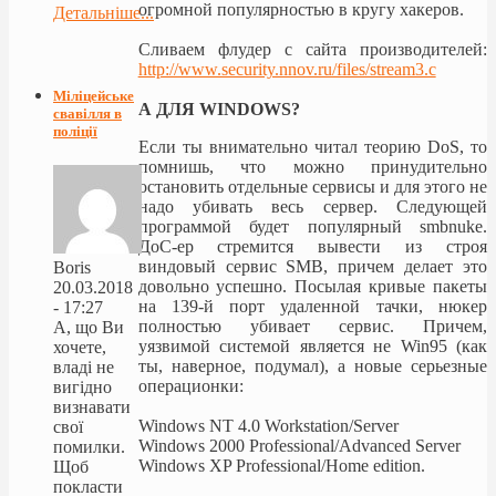
огромной популярностью в кругу хакеров.
Детальніше...
Сливаем флудер с сайта производителей:
http://www.security.nnov.ru/files/stream3.c
Міліцейське
А ДЛЯ WINDOWS?
свавілля в
поліції
Если ты внимательно читал теорию DoS, то
помнишь, что можно принудительно
остановить отдельные сервисы и для этого не
надо убивать весь сервер. Следующей
программой будет популярный smbnuke.
ДоС-ер стремится вывести из строя
виндовый сервис SMB, причем делает это
Boris
довольно успешно. Посылая кривые пакеты
20.03.2018
на 139-й порт удаленной тачки, нюкер
- 17:27
полностью убивает сервис. Причем,
А, що Ви
уязвимой системой является не Win95 (как
хочете,
ты, наверное, подумал), а новые серьезные
владі не
операционки:
вигідно
визнавати
Windows NT 4.0 Workstation/Server
свої
Windows 2000 Professional/Advanced Server
помилки.
Windows XP Professional/Home edition.
Щоб
покласти