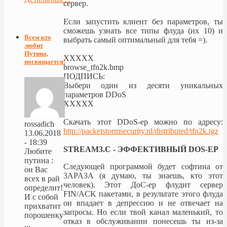
сервер.
Если запустить клиент без параметров, ты
сможешь узнать все типы флуда (их 10) и
Всем кто
выбрать самый оптимальный для тебя =).
любит
Путина,
XXXXX
посвящается!
browse_tfn2k.bmp
ПОДПИСЬ:
Выбери один из десяти уникальных
параметров DDoS
XXXXX
Скачать этот DDoS-ер можно по адресу:
rossadich
http://packetstormsecurity.nl/distributed/tfn2k.tgz
13.06.2018
- 18:39
STREAM3.C - ЭФФЕКТИВНЫЙ DOS-ЕР
Любите
путина :
Следующей программой будет софтина от
он Вас
3APA3A (я думаю, ты знаешь, кто этот
всех в рай
человек). Этот ДоС-ер флудит сервер
определит!
FIN/ACK пакетами, в результате этого флуда
И с собой
он впадает в депрессию и не отвечает на
прихватит
запросы. Но если твой канал маленький, то
порошенку
отказ в обслуживании понесешь ты из-за
...