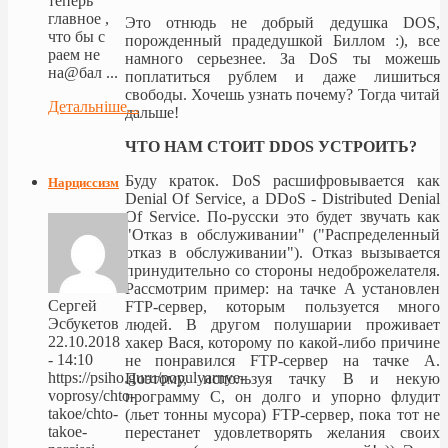
теперь
главное ,
Это отнюдь не добрый дедушка DOS,
что бы с
порожденный прадедушкой Биллом :), все
раем не
намного серьезнее. За DoS ты можешь
на@бал ...
поплатиться рублем и даже лишиться
свободы. Хочешь узнать почему? Тогда читай
Детальніше...
дальше!
ЧТО НАМ СТОИТ DDOS УСТРОИТЬ?
Буду краток. DoS расшифровывается как
Нарциссизм
Denial Of Service, а DDoS - Distributed Denial
Of Service. По-русски это будет звучать как
"Отказ в обслуживании" ("Распределенный
отказ в обслуживании"). Отказ вызывается
принудительно со стороны недоброжелателя.
Рассмотрим пример: на тачке A установлен
Сергей
FTP-сервер, которым пользуется много
Эсбукетов
людей. В другом полушарии проживает
22.10.2018
хакер Вася, которому по какой-либо причине
- 14:10
не понравился FTP-сервер на тачке A.
https://psiho.guru/populyarnye-
Поэтому, используя тачку B и некую
voprosy/chto-
программу C, он долго и упорно флудит
takoe/chto-
(льет тонны мусора) FTP-сервер, пока тот не
takoe-
перестанет удовлетворять желания своих