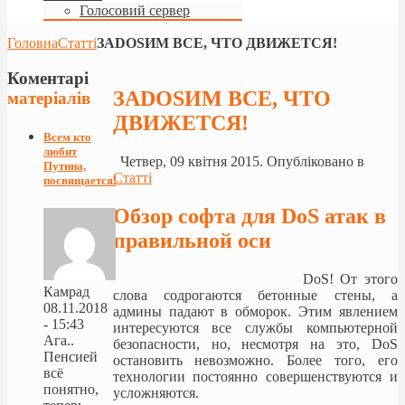
Голосовий сервер
Головна
Статті
ЗАDOSИМ ВСЕ, ЧТО ДВИЖЕТСЯ!
Коментарі
ЗАDOSИМ ВСЕ, ЧТО
матеріалів
ДВИЖЕТСЯ!
Всем кто
любит
Четвер, 09 квітня 2015. Опубліковано в
Путина,
Статті
посвящается!
Обзор софта для DoS атак в
правильной оси
DoS! От этого
Камрад
слова содрогаются бетонные стены, а
08.11.2018
админы падают в обморок. Этим явлением
- 15:43
интересуются все службы компьютерной
Ага..
безопасности, но, несмотря на это, DoS
Пенсией
остановить невозможно. Более того, его
всё
технологии постоянно совершенствуются и
понятно,
усложняются.