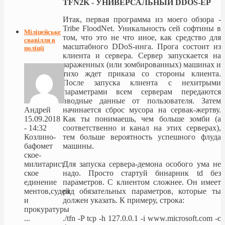
TFN2K - УНИВЕРСАЛЬНЫЙ DDOS-ЕР
Итак, первая программа из моего обзора -
Tribe FloodNet. Уникальность сей софтины в
Міліцейське
том, что это не что иное, как средство для
свавілля в
масштабного DDoS-инга. Прога состоит из
поліції
клиента и сервера. Сервер запускается на
зараженных (или зомбированных) машинах и
тихо ждет приказа со стороны клиента.
После запуска клиента с нехитрыми
параметрами всем серверам передаются
вводные данные от пользователя. Затем
начинается сброс мусора на сервак-жертву.
Андрей
Как ты понимаешь, чем больше зомби (а
15.09.2018
соответственно и канал на этих серверах),
- 14:32
тем больше вероятность успешного флуда
Козлино-
машины.
бафомет
ское-
Для запуска сервера-демона особого ума не
милитарист
надо. Просто стартуй бинарник td без
ское
параметров. С клиентом сложнее. Он имеет
единение
ряд обязательных параметров, которые ты
ментов,судей
должен указать. К примеру, строка:
и
прокуратуры
./tfn -P tcp -h 127.0.0.1 -i www.microsoft.com -c
...