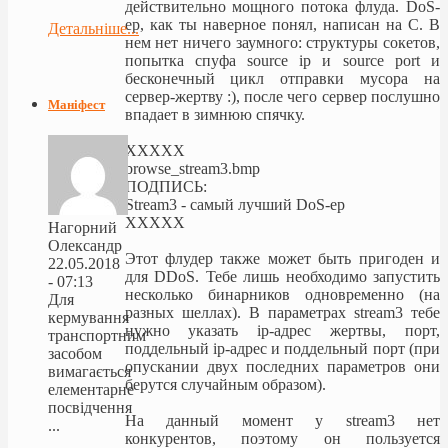
действительно мощного потока флуда. DoS-
ер, как ты наверное понял, написан на C. В
Детальніше...
нем нет ничего заумного: структуры сокетов,
попытка спуфа source ip и source port и
бесконечный цикл отправки мусора на
сервер-жертву :), после чего сервер послушно
Маніфест
впадает в зимнюю спячку.
XXXXX
browse_stream3.bmp
ПОДПИСЬ:
Stream3 - самый лучший DoS-ер
XXXXX
Нагорний
Олександр
Этот флудер также может быть пригоден и
22.05.2018
для DDoS. Тебе лишь необходимо запустить
- 07:13
несколько бинарников одновременно (на
Для
разных шеллах). В параметрах stream3 тебе
кермування
нужно указать ip-адрес жертвы, порт,
транспортним
поддельный ip-адрес и поддельный порт (при
засобом
опускании двух последних параметров они
вимагається
берутся случайным образом).
елементарне
посвідчення
На данный момент у stream3 нет
...
конкурентов, поэтому он пользуется