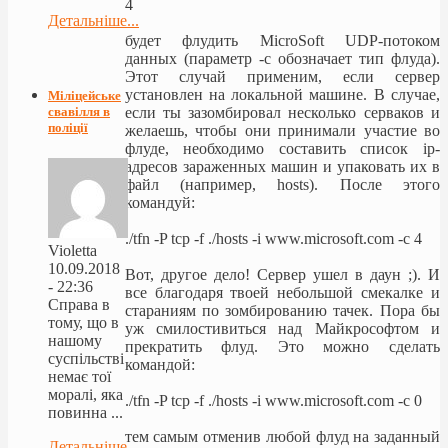
4
Детальніше...
будет флудить MicroSoft UDP-потоком
данных (параметр -c обозначает тип флуда).
Этот случай применим, если сервер
установлен на локальной машине. В случае,
Міліцейське
если ты зазомбировал несколько серваков и
свавілля в
поліції
желаешь, чтобы они принимали участие во
флуде, необходимо составить список ip-
адресов зараженных машин и упаковать их в
файл (например, hosts). После этого
командуй:
./tfn -P tcp -f ./hosts -i www.microsoft.com -c 4
Violetta
10.09.2018
Вот, другое дело! Сервер ушел в даун ;). И
- 22:36
все благодаря твоей небольшой смекалке и
Справа в
стараниям по зомбированию тачек. Пора бы
тому, що в
уж смилостивиться над Майкрософтом и
нашому
прекратить флуд. Это можно сделать
суспільстві
командой:
немає тої
моралі, яка
./tfn -P tcp -f ./hosts -i www.microsoft.com -c 0
повинна ...
тем самым отменив любой флуд на заданный
Детальніше...