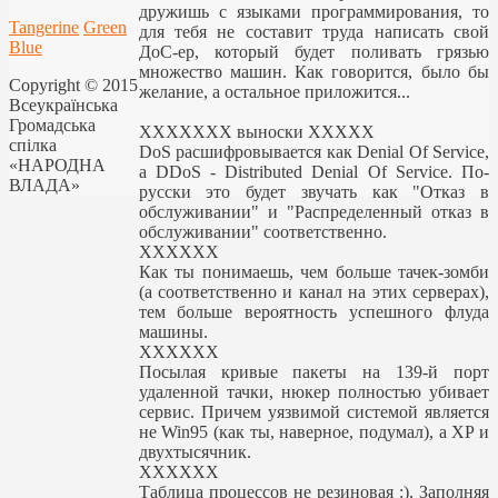
дружишь с языками программирования, то
Tangerine
Green
для тебя не составит труда написать свой
Blue
ДоС-ер, который будет поливать грязью
множество машин. Как говорится, было бы
Copyright © 2015
желание, а остальное приложится...
Всеукраїнська
Громадська
XXXXXXX выноски XXXXX
спілка
DoS расшифровывается как Denial Of Service,
«НАРОДНА
а DDoS - Distributed Denial Of Service. По-
ВЛАДА»
русски это будет звучать как "Отказ в
обслуживании" и "Распределенный отказ в
обслуживании" соответственно.
XXXXXX
Как ты понимаешь, чем больше тачек-зомби
(а соответственно и канал на этих серверах),
тем больше вероятность успешного флуда
машины.
XXXXXX
Посылая кривые пакеты на 139-й порт
удаленной тачки, нюкер полностью убивает
сервис. Причем уязвимой системой является
не Win95 (как ты, наверное, подумал), а XP и
двухтысячник.
XXXXXX
Таблица процессов не резиновая :), Заполняя