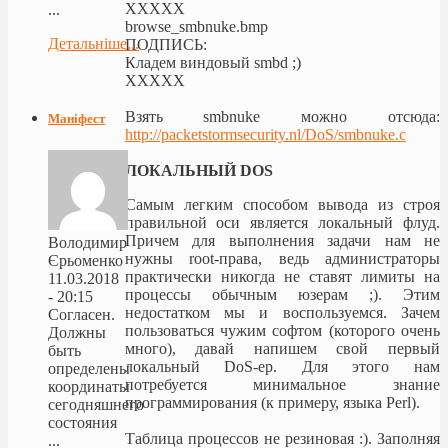
XXXXX
...
browse_smbnuke.bmp
Детальніше...
ПОДПИСЬ:
Кладем виндовый smbd ;)
XXXXX
Взять smbnuke можно отсюда:
Маніфест
http://packetstormsecurity.nl/DoS/smbnuke.c
ЛОКАЛЬНЫЙ DOS
Самым легким способом вывода из строя
правильной оси является локальный флуд.
Причем для выполнения задачи нам не
Володимир
нужны root-права, ведь администраторы
Єрьоменко
практически никогда не ставят лимиты на
11.03.2018
процессы обычным юзерам ;). Этим
- 20:15
недостатком мы и воспользуемся. Зачем
Согласен.
пользоваться чужим софтом (которого очень
Должны
много), давай напишем свой первый
быть
локальный DoS-ер. Для этого нам
определены
потребуется минимальное знание
координаты
программирования (к примеру, языка Perl).
сегодняшнего
состояния
Таблица процессов не резиновая :). Заполняя
...