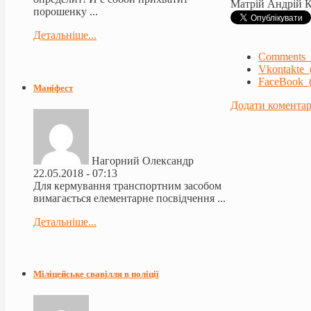
Матрій Андрій 
порошенку ...
Детальніше...
Comments 
Vkontakte 
FaceBook (
Маніфест
Додати комента
Нагорний Олександр
22.05.2018 - 07:13
Для кермування транспортним засобом
вимагається елементарне посвідчення ...
Детальніше...
Міліцейське свавілля в поліції