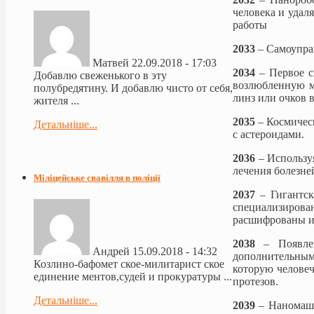
человека и удал
работы
2033
– Самоупра
Матвей
22.09.2018 - 17:03
2034
– Первое 
Добавлю свеженького в эту
возлюбленную мо
полубредятину. И добавлю чисто от себя,
линз или очков 
жителя ...
2035
– Космичес
Детальніше...
с астероидами.
2036
– Использу
лечения болезне
Міліцейське свавілля в поліції
2037
– Гигантс
специализиров
расшифрованы и
2038
– Появле
Андрей
15.09.2018 - 14:32
дополнительным
Козлино-бафомет ское-милитарист ское
которую человеч
единение ментов,судей и прокуратуры ...
протезов.
Детальніше...
2039
– Наномаши