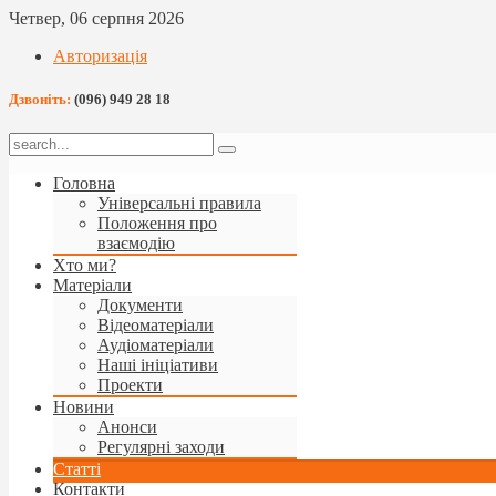
Четвер, 06 серпня 2026
Авторизація
Дзвоніть:
(096) 949 28 18
Головна
Універсальні правила
Положення про
взаємодію
Хто ми?
Матеріали
Документи
Відеоматеріали
Аудіоматеріали
Наші ініціативи
Проекти
Новини
Анонси
Регулярні заходи
Статті
Контакти