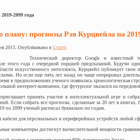
 2019-2099 года
о плану: прогнозы Рэя Курцвейла на 2019
ня 2015. Опубліковано в
Статті
Технический директор Google и известный т
але этого года с очередной порцией предсказаний. Будучи од
ласти искусственного интеллекта, Курцвейл публикует свои п
скими. Но если еще пять лет назад он чаще оперировал длитель
время в предположениях ученого появилась хронологическая стр
большой интернет-компании, где футуролог оказался на передов
приглашает принять участие в интеллектуальной игре и собрат
ний. Если собрать все прогнозы, сделанные за 20 лет в книгах, 
019 по 2099 ученый расписал буквально по годам.
и кабели для персональных и периферийных устройств любой сф
ьные компьютеры достигнут вычислительной мощности сравним
дной доступ к интернету покроет 85% поверхности Земли.