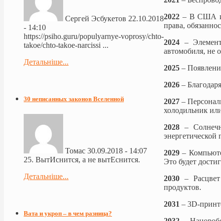
2022
– В США и
Сергей Эсбукетов
22.10.2018
права, обязанно
- 14:10
https://psiho.guru/populyarnye-voprosy/chto-
2024
– Элемент
takoe/chto-takoe-narcissi ...
автомобиля, не
Детальніше...
2025
– Появлени
2026
– Благодаря
30 неписанных законов Вселенной
2027
– Персонал
холодильник или
2028
– Солнечн
энергетической 
Томас
30.09.2018 - 14:07
2029
– Компьюте
25. ВытИснится, а не вытЕснится.
Это будет дости
Детальніше...
2030
– Расцве
продуктов.
2031
– 3D-принт
Вата и укроп – в чем разница?
2032
– Наноробо