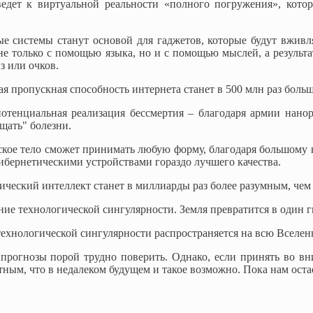
ведет к виртуальной реальности «полного погружения», котор
е системы станут основой для гаджетов, которые будут вживля
не только с помощью языка, но и с помощью мыслей, а результ
з или очков.
я пропускная способность интернета станет в 500 млн раз больш
потенциальная реализация бессмертия – благодаря армии нано
щать" болезни.
ское тело сможет принимать любую форму, благодаря большому 
кибернетическими устройствами гораздо лучшего качества.
ический интеллект станет в миллиарды раз более разумным, чем
ние технологической сингулярности. Земля превратится в один 
технологической сингулярности распространяется на всю Вселе
 прогнозы порой трудно поверить. Однако, если принять во в
тным, что в недалеком будущем и такое возможно. Пока нам оста