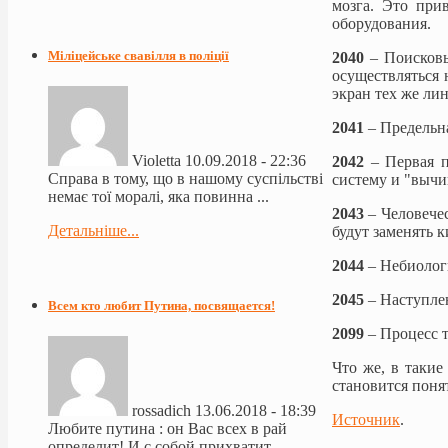
мозга. Это при
оборудования.
Міліцейське свавілля в поліції
2040
– Поисковы
осуществляться 
экран тех же лин
2041
– Предельна
Violetta
10.09.2018 - 22:36
2042
– Первая 
Справа в тому, що в нашому суспільстві
систему и "вычи
немає тої моралі, яка повинна ...
2043
– Человече
Детальніше...
будут заменять 
2044
– Небиолог
2045
– Наступле
Всем кто любит Путина, посвящается!
2099
– Процесс 
Что же, в такие
становится поня
rossadich
13.06.2018 - 18:39
Источник
.
Любите путина : он Вас всех в рай
определит! И с собой прихватит