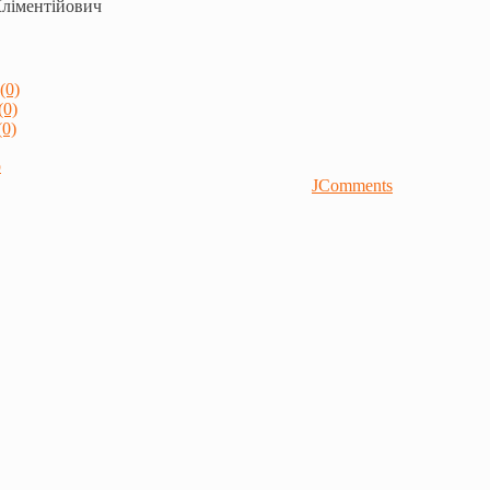
Кліментійович
(0)
(0)
0)
р
JComments