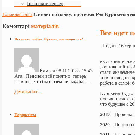
Голосовий сервер
Головна
Статті
Все идет по плану: прогнозы Рэя Курцвейла на
Коментарі
матеріалів
Все идет п
Всем кто любит Путина, посвящается!
Неділя, 16 серп
выступил в нач
достижений в об
Камрад
08.11.2018 - 15:43
стали академиче
Ага.. Пенсией всё понятно, теперь
то в последнее 
главное , что бы с раем не на@бал ...
работа в самой 
Детальніше...
Курцвейл будто 
новых предсказа
что будущее с 2
2019
– Провода 
Нарциссизм
2020
– Персонал
2021
– Беспрово