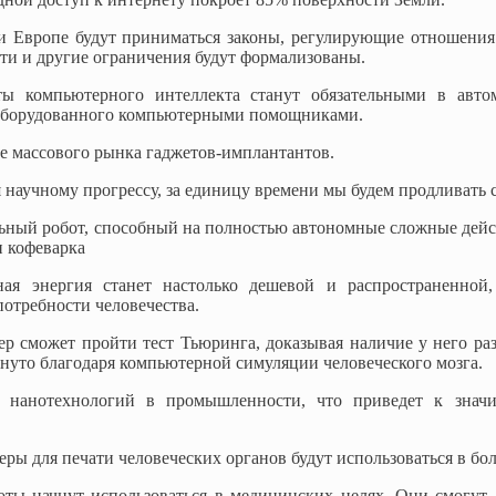
 Европе будут приниматься законы, регулирующие отношения л
сти и другие ограничения будут формализованы.
ы компьютерного интеллекта станут обязательными в автом
 оборудованного компьютерными помощниками.
е массового рынка гаджетов-имплантантов.
 научному прогрессу, за единицу времени мы будем продливать
ьный робот, способный на полностью автономные сложные дейст
 кофеварка
ая энергия станет настолько дешевой и распространенной,
потребности человечества.
р сможет пройти тест Тьюринга, доказывая наличие у него раз
гнуто благодаря компьютерной симуляции человеческого мозга.
т нанотехнологий в промышленности, что приведет к значи
еры для печати человеческих органов будут использоваться в бо
ты начнут использоваться в медицинских целях. Они смогут 