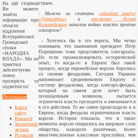
стране.
На цій сторінці
Ви можете
-
Можно ли считать
события вокруг
знайти
«Укрнафты»
и
отставку Игоря
інформацію про
Коломойского
началом войны власти против
обласні
олигархов?
відділення
Всеукраїнської
-
Хотелось бы в это верить. Мы четко
Громадської
понимаем, что нынешний президент Петр
спілки
Порошенко тоже представитель олигархата.
«НАРОДНА
Но если проанализировать исторический
ВЛАДА». Ми на
опыт, то когда-то в Европе был такой
практиці
процесс, когда европейские короли боролись
забезпечуємо
со своими феодалами. Сегодня Украина
повну
напоминает средневековую Европу и
прозорість та
систему феодализма, когда олигарх-феодал,
підзвітність!
который на самом деле хочет быть
полноценным хозяином, пытается
Детальніше
ограничить власть президента и вмешивается
в его действия. То же самое происходило и в
Карта
Европе, когда феодалы ограничивали власть
сайту
короля. История показала, что в такие
Вакансії
моменты короли опирались на широкие слои
Зворотний
общества, находили различные, более
зв'язок
многочисленные классовые прослойки, чем
Редакція