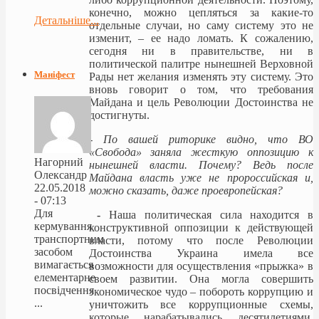
конечно, можно цепляться за какие-то
Детальніше...
отдельные случаи, но саму систему это не
изменит, – ее надо ломать. К сожалению,
сегодня ни в правительстве, ни в
политической палитре нынешней Верховной
Маніфест
Рады нет желания изменять эту систему. Это
вновь говорит о том, что требования
Майдана и цель Революции Достоинства не
достигнуты.
- По вашей риторике видно, что
ВО
«Свобода» заняла жесткую оппозицию к
Нагорний
нынешней власти. Почему? Ведь после
Олександр
Майдана власть уже не пророссийская и,
22.05.2018
можно сказать, даже проевропейская?
- 07:13
Для
-
Наша политическая сила находится в
кермування
конструктивной оппозиции к действующей
транспортним
власти, потому что после Революции
засобом
Достоинства Украина имела все
вимагається
возможности для осуществления «прыжка» в
елементарне
своем развитии. Она могла совершить
посвідчення
экономическое чудо – побороть коррупцию и
...
уничтожить все коррупционные схемы,
которые нарабатывались десятилетиями.