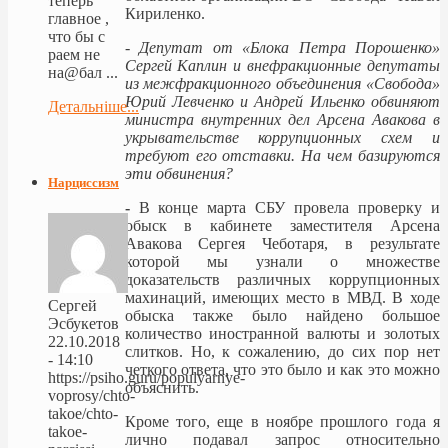
теперь
Кириленко.
главное ,
что бы с
- Депутат от «Блока Петра Порошенко»
раем не
Сергей Каплин и внефракционные депутаты
на@бал ...
из межфракционного объединения «Свобода»
Юрий Левченко и Андрей Ильенко обвиняют
Детальніше...
министра внутренних дел Арсена Авакова в
укрывательстве коррупционных схем и
требуют его отставки. На чем базируются
эти обвинения?
Нарциссизм
-
В конце марта СБУ провела проверку и
обыск в кабинете заместителя Арсена
Авакова Сергея Чеботаря, в результате
которой мы узнали о множестве
доказательств различных коррупционных
махинаций, имеющих место в МВД. В ходе
Сергей
обыска также было найдено большое
Эсбукетов
количество иностранной валюты и золотых
22.10.2018
слитков. Но, к сожалению, до сих пор нет
- 14:10
четкого ответа, что это было и как это можно
https://psiho.guru/populyarnye-
объяснить.
voprosy/chto-
takoe/chto-
Кроме того, еще в ноябре прошлого года я
takoe-
лично подавал запрос относительно