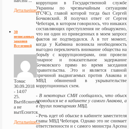
narcissi ...
коррупции в Государственной службе
Украины по чрезвычайным ситуациям
Детальніше...
(ГСЧС), главой которой тогда был Сергей
Бочковский. Я получил ответ от Сергея
Чеботаря, в котором говорилось, что никаких
составляющих преступления не обнаружено,
30
что ни один из приведенных в моем запросе
неписанных
фактов не подтвердился. А в тот момент,
законов
когда у Кабмина возникла необходимость
Вселенной
выгодно переключить внимание общества на
борьбу с коррупционерами, они провели
пиарное и показательное задержание
Бочковского прямо во время заседания
правительства. Это и является главной
причиной выдвигаемых против Авакова и
МВД обвинений в укрывательстве
Томас
коррупционных схем.
30.09.2018
- 14:07
- В н
екоторых СМИ сообщалось, что обыск
25.
проводился не в кабинете у самого Авакова, а
ВытИснится,
в других помещениях МВД.
а не
вытЕснится.
-
Речь идет об обыске в кабинете заместителя
главы МВД Чеботаря. Однако это не снимает
Детальніше...
ответственности и с самого министра Арсена