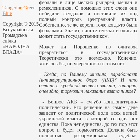
феодалы в лице мелких рыцарей, мещан и
Tangerine
Green
ремесленников. С помощью этих слоев они
Blue
победили феодалов и поставили их под
полный контроль центральной власти.
Copyright © 2015
Собственно, те же короли тоже когда-то были
Всеукраїнська
феодалами. Значит, гипотетически и олигарх
Громадська
может стать государственником.
спілка
«НАРОДНА
Может ли Порошенко из олигарха
ВЛАДА»
превратиться в государственника?
Теоретически это возможно. Конечно,
хотелось бы, но уверенности в этом нет.
-
Когда, по Вашему мнению, заработает
Антикоррупционное бюро (АКБ)? И что
делать с судебной ветвью власти, которая,
очевидно, тормозит наказание взяточников?
-
Вопрос АКБ – сугубо конъюнктурно-
политический. Его решение на самом деле
зависит от политической воли всех ветвей
украинской власти, в которой сегодня нет
единства. Пока нет единства, до тех пор этот
вопрос и будет тормозиться. Должна быть
полностью реформирована судебная