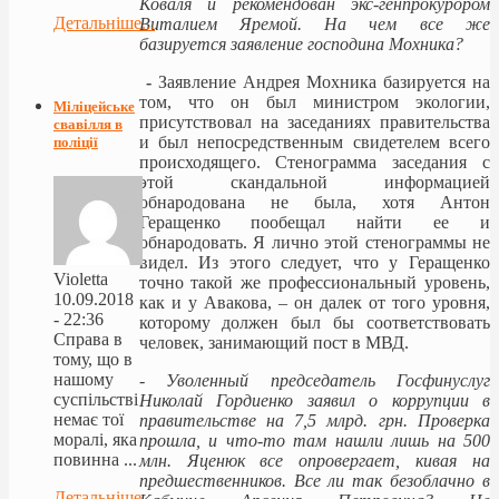
Коваля и рекомендован экс-генпрокурором
Детальніше...
Виталием Яремой. На чем все же
базируется заявление господина Мохника?
-
Заявление Андрея Мохника базируется на
том, что он был министром экологии,
Міліцейське
присутствовал на заседаниях правительства
свавілля в
и был непосредственным свидетелем всего
поліції
происходящего. Стенограмма заседания с
этой скандальной информацией
обнародована не была, хотя Антон
Геращенко пообещал найти ее и
обнародовать. Я лично этой стенограммы не
видел. Из этого следует, что у Геращенко
Violetta
точно такой же профессиональный уровень,
10.09.2018
как и у Авакова, – он далек от того уровня,
- 22:36
которому должен был бы соответствовать
Справа в
человек, занимающий пост в МВД.
тому, що в
нашому
-
Уволенный председатель Госфинуслуг
суспільстві
Николай Гордиенко заявил о коррупции в
немає тої
правительстве на 7,5 млрд. грн. Проверка
моралі, яка
прошла, и что-то там нашли лишь на 500
повинна ...
млн. Яценюк все опровергает, кивая на
предшественников. Все ли так безоблачно в
Детальніше...