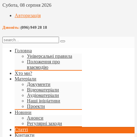
Субота, 08 серпня 2026
Авторизація
Дзвоніть:
(096) 949 28 18
Головна
Універсальні правила
Положення про
взаємодію
Хто ми?
Матеріали
Документи
Відеоматеріали
Аудіоматеріали
Наші ініціативи
Проекти
Новини
Анонси
Регулярні заходи
Статті
Контакти