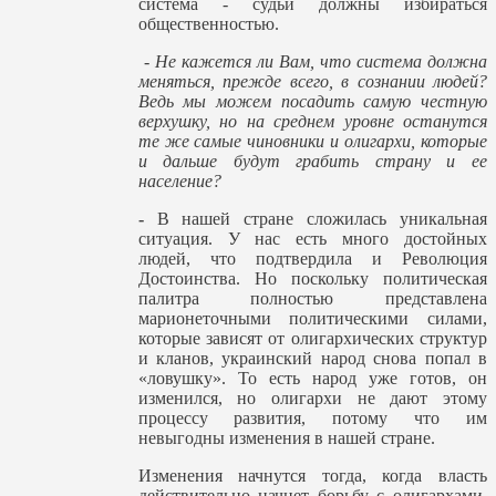
система - судьи должны избираться
общественностью.
-
Не кажется ли Вам, что система должна
меняться, прежде всего, в сознании людей?
Ведь мы можем посадить самую честную
верхушку, но на среднем уровне останутся
те же самые чиновники и олигархи, которые
и дальше будут грабить страну и ее
население?
-
В нашей стране сложилась уникальная
ситуация. У нас есть много достойных
людей, что подтвердила и Революция
Достоинства. Но поскольку политическая
палитра полностью представлена
марионеточными политическими силами,
которые зависят от олигархических структур
и кланов, украинский народ снова попал в
«ловушку». То есть народ уже готов, он
изменился, но олигархи не дают этому
процессу развития, потому что им
невыгодны изменения в нашей стране.
Изменения начнутся тогда, когда власть
действительно начнет борьбу с олигархами,