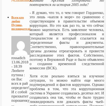
Кабмине Арсения Петровича? Не
повторяется ли история 2005 года?
-
Я думаю, что то, о чем говорит Гордиенко,
это лишь «капля в море» по сравнению с
Всем кто
существующим в правительстве объемом
любит
Путина,
коррупции. Но это как раз то, за что сейчас
посвящается!
можно зацепиться. Есть заявление человека,
который является профессионалом и
специалистом и который ссылается на
определенные факты и документы.
Соответственно, правоохранительные
органы должны отреагировать и провести
расследование этих фактов. Собственно,
rossadich
поэтому в Верховной Раде и было объявлено
13.06.2018
о создании временной следственной
- 18:39
комиссии (ВСК).
Любите
путина :
Хотя если реально взяться за изучение
он Вас
ситуации, то можно найти еще много
всех в рай
подтверждений и фактов коррупции. Однако
определит!
проблема в том, что эта коррупционная
И с собой
система в Украине создавалась десятки лет. И
прихватит
создавалась она так, чтобы ее было трудно
порошенку
ликвидировать или доказать факты чьей-
...
либо коррупционной деятельности. Поэтому,