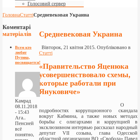
Голосовий сервер
Головна
Статті
Средневековая Украина
Коментарі
Средневековая Украина
матеріалів
Вівторок, 21 квітня 2015. Опубліковано в
Всем кто
любит
Статті
Путина,
посвящается!
«Правительство Яценюка
усовершенствовало схемы,
которые работали при
Януковиче»
Камрад
О
08.11.2018
подробностях коррупционного скандала
- 15:43
вокруг Кабмина, а также новых методах
Ага..
борьбы с олигархами и коррупцией в
Пенсией
эксклюзивном интервью рассказал народный
всё
депутат VII созыва, глава Одесской
понятно,
областной организации ВО «Свобода» Павел