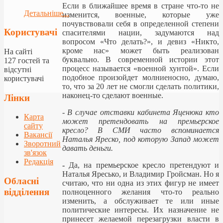
Если в ближайшее время в стране что-то не
Детальніше...
изменится, военные, которые уже
почувствовали себя в определенной степени
Користувачі
спасителями нации, задумаются над
вопросом «Что делать?», и девиз «Никто,
кроме нас» может быть реализован
На сайті
буквально. В современной истории этот
127 гостей та
процесс называется «военной хунтой». Если
відсутні
подобное произойдет молниеносно, думаю,
користувачі
то, что за 20 лет не смогли сделать политики,
наконец-то сделают военные.
Лінки
-
В случае отставки кабинета Яценюка кто
Карта
может претендовать на премьерское
сайту
кресло? В СМИ часто вспоминается
Вакансії
Наталья Яреско, под которую Запад может
Зворотний
давать деньги.
зв'язок
Редакція
-
Да, на премьерское кресло претендуют и
Наталья Яресько, и Владимир Гройсман. Но я
Обласні
считаю, что ни одна из этих фигур не имеет
відділення
полноценного желания что-то реально
изменить, а обслуживает те или иные
политические интересы. Их назначение не
принесет желаемой перезагрузки власти в