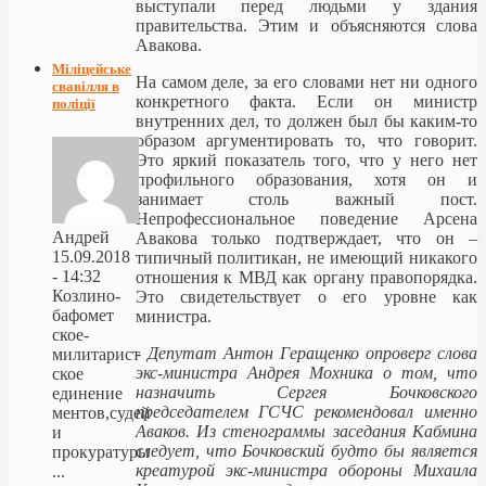
выступали перед людьми у здания
правительства. Этим и объясняются слова
Авакова.
Міліцейське
На самом деле, за его словами нет ни одного
свавілля в
конкретного факта. Если он министр
поліції
внутренних дел, то должен был бы каким-то
образом аргументировать то, что говорит.
Это яркий показатель того, что у него нет
профильного образования, хотя он и
занимает столь важный пост.
Непрофессиональное поведение Арсена
Андрей
Авакова только подтверждает, что он –
15.09.2018
типичный политикан, не имеющий никакого
- 14:32
отношения к МВД как органу правопорядка.
Козлино-
Это свидетельствует о его уровне как
бафомет
министра.
ское-
-
Депутат Антон Геращенко опроверг слова
милитарист
экс-министра Андрея Мохника о том, что
ское
назначить Сергея Бочковского
единение
председателем ГСЧС рекомендовал именно
ментов,судей
Аваков. Из стенограммы заседания Кабмина
и
следует, что Бочковский будто бы является
прокуратуры
креатурой экс-министра обороны Михаила
...