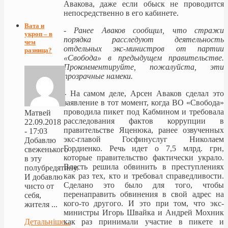
Авакова, даже если обыск не проводится
непосредственно в его кабинете.
Вата и
-
Ранее Аваков сообщил, что стражи
укроп – в
порядка расследуют деятельность
чем
отдельных экс-министров от партии
разница?
«Свобода» в предыдущем правительстве.
Прокомментируйте, пожалуйста, эти
прозрачные намеки.
-
На самом деле, Арсен Аваков сделал это
заявление в тот момент, когда ВО «Свобода»
проводила пикет под Кабмином и требовала
Матвей
расследования фактов коррупции в
22.09.2018
правительстве Яценюка, ранее озвученных
- 17:03
экс-главой Госфинуслуг Николаем
Добавлю
Гордиенко. Речь идет о 7,5 млрд. грн,
свеженького
которые правительство фактически украло.
в эту
Власть решила обвинить в преступлениях
полубредятину.
как раз тех, кто и требовал справедливости.
И добавлю
Сделано это было для того, чтобы
чисто от
перенаправить обвинения в свой адрес на
себя,
кого-то другого. И это при том, что экс-
жителя ...
министры Игорь Швайка и Андрей Мохник
как раз принимали участие в пикете и
Детальніше...