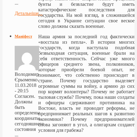
...
бунты и безвластие будут иметь
катастрофические последствия для
Детальніше...
государства. На мой взгляд, в сложившейся
сегодня в Украине ситуации свое веское
слово должны сказать военные.
Наша армия за последний год фактически
Маніфест
«восстала из пепла». В истории многих
государств, когда наступала подобная
безвыходная ситуация, военные брали на
себя ответственность. Сейчас уже много
офицеров среднего звена, полковников,
которые приобрели боевой опыт, не
Володимир
понимают, что собственно происходит в
Єрьоменко
стране. Почему государство выделяет
11.03.2018
огромные суммы на войну, а армию до сих
- 20:15
пор кормят волонтеры? Почему не работает
Согласен.
тыловая служба? Почему, пока наши солдаты
Должны
и офицеры сдерживают противника на
быть
Востоке, власть не проводит реформы, не
определены
предпринимает реальных шагов к развитию
координаты
экономики? Почему предпринимателей
сегодняшнего
снова загоняют в угол, а олигархам создают
состояния
условия для грабежа?
...