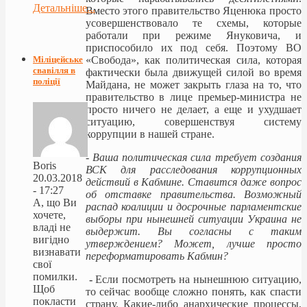
Детальніше...
Вместо этого правительство Яценюка просто
усовершенствовало те схемы, которые
работали при режиме Януковича, и
приспособило их под себя. Поэтому ВО
«Свобода», как политическая сила, которая
Міліцейське
свавілля в
фактически была движущей силой во время
поліції
Майдана, не может закрыть глаза на то, что
правительство в лице премьер-министра не
просто ничего не делает, а еще и ухудшает
ситуацию, совершенствуя систему
коррупции в нашей стране.
-
Ваша политическая сила требует создания
Boris
ВСК для расследования коррупционных
20.03.2018
действий в Кабмине. Ставится даже вопрос
- 17:27
об отставке правительства. Возможный
А, що Ви
распад коалиции и досрочные парламентские
хочете,
выборы при нынешней ситуации Украина не
владі не
выдержит. Вы согласны с таким
вигідно
утверждением? Может, лучше просто
визнавати
переформатировать Кабмин?
свої
помилки.
-
Если посмотреть на нынешнюю ситуацию,
Щоб
то сейчас вообще сложно понять, как спасти
покласти
страну. Какие-либо анархические процессы,