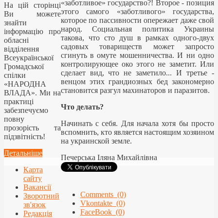
«заботливое» государство?! Второе - позиция
На цій сторінці
этого самого «заботливого» государства,
Ви можете
которое по пассивности опережает даже свой
знайти
народ. Социальная политика Украины
інформацію про
такова, что сто душ в рамках одного-двух
обласні
садовых товариществ может запросто
відділення
сгинуть в омуте мошенничества. И ни одно
Всеукраїнської
контролирующее око этого не заметит. Или
Громадської
сделает вид, что не заметило... И третье -
спілки
венцом этих грандиозных бед закономерно
«НАРОДНА
становится разгул махинаторов и паразитов.
ВЛАДА». Ми на
практиці
Что делать?
забезпечуємо
повну
Начинать с себя. Для начала хотя бы просто
прозорість та
вспомнить, кто является настоящим хозяином
підзвітність!
на украинской земле.
Детальніше
Печерська Іляна Михайлівна
Карта
сайту
Вакансії
Comments (0)
Зворотний
Vkontakte (0)
зв'язок
FaceBook (0)
Редакція