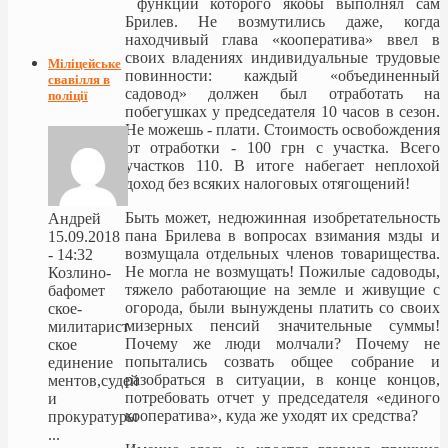
функции которого якобы выполнял сам
Брилев. Не возмутились даже, когда
находчивый глава «кооператива» ввел в
своих владениях индивидуальные трудовые
Міліцейське
повинности: каждый «объединенный
свавілля в
садовод» должен был отработать на
поліції
побегушках у председателя 10 часов в сезон.
Не можешь - плати. Стоимость освобождения
от отработки - 100 грн с участка. Всего
участков 110. В итоге набегает неплохой
доход без всяких налоговых отягощений!
Быть может, недюжинная изобретательность
Андрей
пана Брилева в вопросах взимания мзды и
15.09.2018
возмущала отдельных членов товарищества.
- 14:32
Не могла не возмущать! Пожилые садоводы,
Козлино-
тяжело работающие на земле и живущие с
бафомет
огорода, были вынуждены платить со своих
ское-
мизерных пенсий значительные суммы!
милитарист
Почему же люди молчали? Почему не
ское
попытались созвать общее собрание и
единение
разобраться в ситуации, в конце концов,
ментов,судей
потребовать отчет у председателя «единого
и
кооператива», куда же уходят их средства?
прокуратуры
...