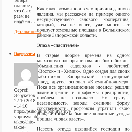
теперь
главное ,
Как такое возможно и в чем причина данного
что бы с
явления, мы расскажем на примере одного
раем не
несуществующего садового кооператива,
на@бал ...
который, тем не менее, уже много лет
пользует земельные площади в Вольнянском
Детальніше...
районе Запорожской области.
Эпоха «спасителей»
Нарциссизм
В старые добрые времена на одном
колхозном поле организовались бок о бок два
объединения садоводов - любителей
«Восток» и «Химик». Одно создал для своих
работников Запорожский огнеупорный
завод, другое основал «Кремнийполимер».
Пока все организационные нюансы решали
Сергей
администрации и профкомы предприятий,
Эсбукетов
проблем не возникало. Но грянула
22.10.2018
независимость, заводы сменили форму
- 14:10
собственности, профсоюзы утратили свою
https://psiho.guru/populyarnye-
роль, и тогда на бывшие колхозные угодья
voprosy/chto-
пришла «новая власть».
takoe/chto-
takoe-
Невесть откуда взявшийся господин по