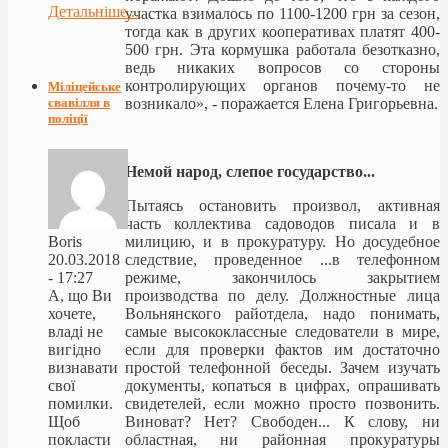
Детальніше...
участка взималось по 1100-1200 грн за сезон,
тогда как в других кооперативах платят 400-
500 грн. Эта кормушка работала безотказно,
ведь никаких вопросов со стороны
контролирующих органов почему-то не
Міліцейське
возникало», - поражается Елена Григорьевна.
свавілля в
поліції
Немой народ, слепое государство...
Пытаясь остановить произвол, активная
часть коллектива садоводов писала и в
милицию, и в прокуратуру. Но досудебное
Boris
следствие, проведенное ...в телефонном
20.03.2018
режиме, закончилось закрытием
- 17:27
производства по делу. Должностные лица
А, що Ви
Вольнянского райотдела, надо понимать,
хочете,
самые высококлассные следователи в мире,
владі не
если для проверки фактов им достаточно
вигідно
простой телефонной беседы. Зачем изучать
визнавати
документы, копаться в цифрах, опрашивать
свої
свидетелей, если можно просто позвонить.
помилки.
Виноват? Нет? Свободен... К слову, ни
Щоб
областная, ни районная прокуратуры
покласти