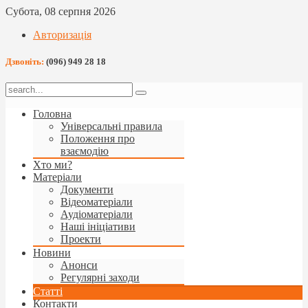
Субота, 08 серпня 2026
Авторизація
Дзвоніть:
(096) 949 28 18
Головна
Універсальні правила
Положення про
взаємодію
Хто ми?
Матеріали
Документи
Відеоматеріали
Аудіоматеріали
Наші ініціативи
Проекти
Новини
Анонси
Регулярні заходи
Статті
Контакти