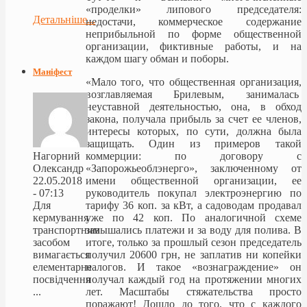
«проделки» липового председателя:
Детальніше...
недостачи, коммерческое содержание
неприбыльной по форме общественной
организации, фиктивные работы, и на
каждом шагу обман и поборы.
Маніфест
«Мало того, что общественная организация,
возглавляемая Брилевым, занималась
неуставной деятельностью, она, в обход
закона, получала прибыль за счет ее членов,
интересы которых, по сути, должна была
защищать. Один из примеров такой
коммерции: по договору с
Нагорний
«Запорожьеоблэнерго», заключенному от
Олександр
имени общественной организации, ее
22.05.2018
руководитель покупал электроэнергию по
- 07:13
тарифу 36 коп. за кВт, а садоводам продавал
Для
уже по 42 коп. По аналогичной схеме
кермування
завышались платежи и за воду для полива. В
транспортним
итоге, только за прошлый сезон председатель
засобом
получил 20600 грн, не заплатив ни копейки
вимагається
налогов. И такое «вознаграждение» он
елементарне
получал каждый год на протяжении многих
посвідчення
лет. Масштабы стяжательства просто
...
поражают! Дошло до того, что с каждого