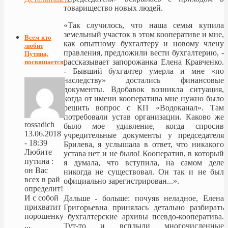
товарищество новых людей.
«Так случилось, что наша семья купила
земельный участок в этом кооперативе и мне,
Всем кто
как опытному бухгалтеру и новому члену
любит
правления, предложили вести бухгалтерию, -
Путина,
рассказывает запорожанка Елена Кравченко.
посвящается!
- Бывший бухгалтер умерла и мне «по
наследству» достались финансовые
документы. Вдобавок возникла ситуация,
когда от имени кооператива мне нужно было
решить вопрос с КП «Водоканал». Там
потребовали устав организации. Каково же
rossadich
было мое удивление, когда спросив
13.06.2018
учредительные документы у председателя
- 18:39
Брилева, я услышала в ответ, что никакого
Любите
устава нет и не было! Кооператив, в который
путина :
я думала, что вступила, на самом деле
он Вас
никогда не существовал. Он так и не был
всех в рай
официально зарегистрирован...».
определит!
И с собой
Дальше - больше: почуяв неладное, Елена
прихватит
Григорьевна принялась детально разбирать
порошенку
бухгалтерские архивы псевдо-кооператива.
...
Тут-то и всплыли многочисленные