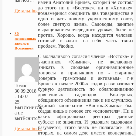
narcissi ...
имени Анатолий Брилев, который не состоял
до этого ни в «Востоке», ни в «Химике»,
Детальніше...
вознамерился соединить два товарищества в
одно и дать новому укрупненному союзу
более светлую жизнь. Садоводы, занятые
выращиванием очередного урожая, были не
30
против. Хорошо, когда находится человек,
неписанных
готовый взвалить на себя часть твоих
законов
проблем. Удобно.
Вселенной
С молчаливого согласия членов «Востока» и
участников «Химика», не желающих
вникать в сложные организационные
вопросы и привыкших по - старинке
доверять «грамотным и активным», г-н
Брилев в начале 2000-х годов разворачивает
Томас
бурную деятельность по облапошиванию
30.09.2018
доверчивых садоводов. Во-первых,
- 14:07
обещанного объединения так и не случилось.
25.
Единый кооператив «Восток-Химик» был
ВытИснится,
создан лишь в голове его «основателя». Ни в
а не
каких официальных реестрах данный
вытЕснится.
субъект не значится. И рядовым садоводам,
разумеется, этого знать не полагалось. Во-
Детальніше...
вторых, на самом деле вместо кооператива