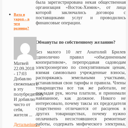
была зарегистрирована некая общественная
организация «Восток-Химик», от лица
которой заключались договора с
Вата и
поставщиками услуг и проводились
укроп – в
финансовые операции.
чем
разница?
Обмануты по собственному желанию?
Без малого 10 лет Анатолий Брилев
единолично правил «объединенным
кооперативом», перепродавая садоводам
Матвей
электроэнергию по спекулятивным ценам,
22.09.2018
взимая самовольно учрежденные взносы,
- 17:03
распоряжаясь земельными участками,
Добавлю
устанавливая свои тарифы и правила. Члены
свеженького
товарищества все так же работали, не
в эту
покладая рук, молча платили, и принимали
полубредятину.
навязанное, как должное. Никого не
И добавлю
интересовало, почему таксы их председателя
чисто от
существенно отличаются от расценок в
себя,
других товариществах, почему нужно
жителя ...
оплачивать несостоявшиеся ремонтные
работы, содержать мифического электрика,
Детальніше...