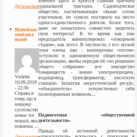
Именно здесь и кроется главная причина
социальной трагедии. Садоводческое
Детальніше...
общество, насчитывающее свыше сотни
участников, не сумело поставить на место
одного-единственного деятеля. Более того,
даже не попыталось совместно защитить
Міліцейське
свои интересы! В то время как пан
свавілля в
председатель манипулировал «покорным
поліції
стадом», как хотел. В частности, с его легкой
руки члены лже - кооператива «оптом»
вступили в одноименную общественную
организацию, якобы передав ей «по решению
общего собрания» все имущество
товариществ - линии электропередачи,
Violetta
водопровод, трансформатор, насосную
10.09.2018
станцию. Захватив энергетический ресурс,
- 22:36
«объединитель» почувствовал себя
Справа в
полноправным хозяином....
тому, що в
нашому
суспільстві
Подноготная «общественной
немає тої
деятельности»
моралі, яка
повинна ...
Правда об истинной деятельности
«председателя» вскрылась с приходом в
Детальніше...