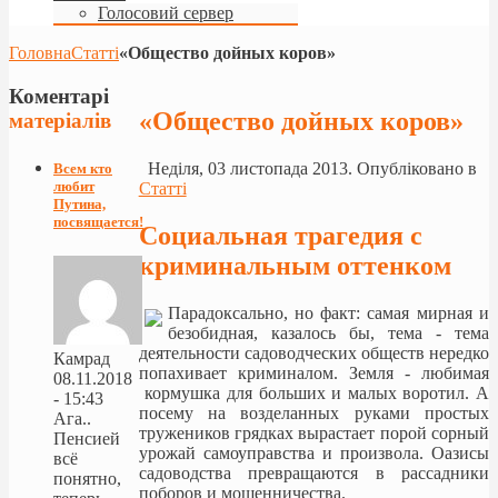
Голосовий сервер
Головна
Статті
«Общество дойных коров»
Коментарі
«Общество дойных коров»
матеріалів
Неділя, 03 листопада 2013. Опубліковано в
Всем кто
любит
Статті
Путина,
посвящается!
Социальная трагедия с
криминальным оттенком
Парадоксально, но факт: самая мирная и
безобидная, казалось бы, тема - тема
деятельности садоводческих обществ нередко
Камрад
попахивает криминалом. Земля - любимая
08.11.2018
кормушка для больших и малых воротил. А
- 15:43
посему на возделанных руками простых
Ага..
тружеников грядках вырастает порой сорный
Пенсией
урожай самоуправства и произвола. Оазисы
всё
садоводства превращаются в рассадники
понятно,
поборов и мошенничества.