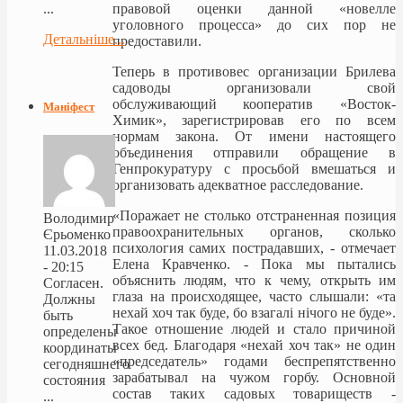
правовой оценки данной «новелле
...
уголовного процесса» до сих пор не
Детальніше...
предоставили.
Теперь в противовес организации Брилева
садоводы организовали свой
обслуживающий кооператив «Восток-
Маніфест
Химик», зарегистрировав его по всем
нормам закона. От имени настоящего
объединения отправили обращение в
Генпрокуратуру с просьбой вмешаться и
организовать адекватное расследование.
«Поражает не столько отстраненная позиция
Володимир
правоохранительных органов, сколько
Єрьоменко
психология самих пострадавших, - отмечает
11.03.2018
Елена Кравченко. - Пока мы пытались
- 20:15
объяснить людям, что к чему, открыть им
Согласен.
глаза на происходящее, часто слышали: «та
Должны
нехай хоч так буде, бо взагалі нічого не буде».
быть
Такое отношение людей и стало причиной
определены
всех бед. Благодаря «нехай хоч так» не один
координаты
«председатель» годами беспрепятственно
сегодняшнего
зарабатывал на чужом горбу. Основной
состояния
состав таких садовых товариществ -
...