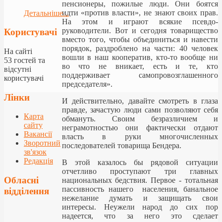
пенсионеры, пожилые люди. Они боятся
идти «против власти», не знают своих прав.
Детальніше...
На этом и играют всякие псевдо-
руководители. Вот и сегодня товарищество
Користувачі
вместо того, чтобы объединиться и навести
порядок, раздроблено на части: 40 человек
На сайті
вошли в наш кооператив, кто-то вообще ни
53 гостей та
во что не вникает, есть и те, кто
відсутні
поддерживает самопровозглашенного
користувачі
председателя».
Лінки
И действительно, давайте смотреть в глаза
правде, зачастую люди сами позволяют себя
Карта
обмануть. Своим безразличием и
сайту
неграмотностью они фактически отдают
Вакансії
власть в руки многочисленных
Зворотний
последователей товарища Бендера.
зв'язок
Редакція
В этой казалось бы рядовой ситуации
отчетливо проступают три главных
Обласні
национальных бедствия. Первое - тотальная
пассивность нашего населения, банальное
відділення
нежелание думать и защищать свои
интересы. Неужели народ до сих пор
надеется, что за него это сделает