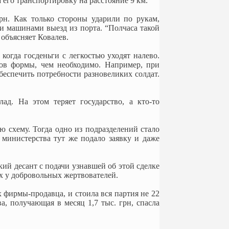
 его транспортировку на расстояние 9 км.
рн. Как только стороны ударили по рукам,
и машинами выезд из порта. “Полчаса такой
 объясняет Ковалев.
огда госденьги с легкостью уходят налево.
тов формы, чем необходимо. Например, при
беспечить потребности разновеликих солдат.
д. На этом теряет государство, а кто-то
 схему. Тогда одно из подразделений стало
 министерства тут же подало заявку и даже
кий десант с подачи узнавшей об этой сделке
ых у добровольных жертвователей.
х фирмы-продавца, и стоила вся партия не 22
ва, получающая в месяц 1,7 тыс. грн, спасла