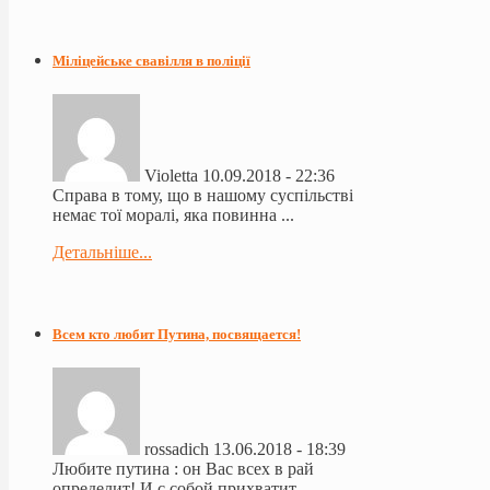
Міліцейське свавілля в поліції
Violetta
10.09.2018 - 22:36
Справа в тому, що в нашому суспільстві
немає тої моралі, яка повинна ...
Детальніше...
Всем кто любит Путина, посвящается!
rossadich
13.06.2018 - 18:39
Любите путина : он Вас всех в рай
определит! И с собой прихватит