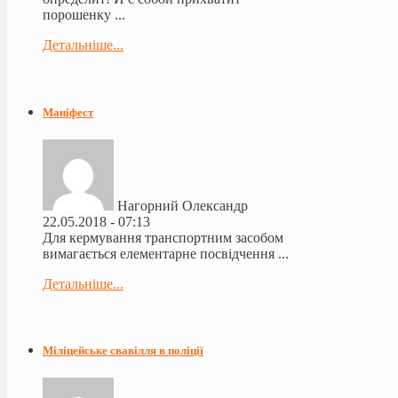
порошенку ...
Детальніше...
Маніфест
Нагорний Олександр
22.05.2018 - 07:13
Для кермування транспортним засобом
вимагається елементарне посвідчення ...
Детальніше...
Міліцейське свавілля в поліції