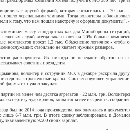
из транспортных компаний хотела получить с МО 380 тыс. грн за
ворились с другой фирмой, которая согласилась на 70 тыс. г
за пошло черепашьими темпами. Тогда волонтеры заблокировал
ели к тому, что нам пошли навстречу и оформили документы”, -
споминает массу стандартных как для Минобороны ситуаций, к
и вещевых служб всегда заказывают на 20 % больше комплек
ыс. комплектов просят 1,2 тыс. Объяснение логичное - чтобы о
военнослужащих стабильно не хватает нужных размеров.
тов растворяются. Их никогда не передают обратно на скла
ассказывает советник президента.
оманова, волонтер и сотрудник МО, в декабре раскрыла другую
инистерства строительные краны. Соответствующее управление
кой фирмы их нужно закупать.
партии из менее чем десятка агрегатов - 22 млн. грн. Волонтерс
ал экспертизу чудо-кранов, заплатив за нее из средств, собранн
товар был не 2014 года производства, как значилось в документа
го лишь 6-7 млн. грн. В итоге сделку заблокировали, и Домано
у, эквивалентную 9.500 своих зарплат.