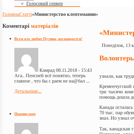
Голосовий сервер
Головна
Статті
«Министерство клептомании»
Коментарі
матеріалів
«Министе
Всем кто любит Путина, посвящается!
Понеділок, 13 к
Волонтеры
Камрад
08.11.2018 - 15:43
Ага.. Пенсией всё понятно, теперь
узнали, как тру
главное , что бы с раем не на@бал ...
Кременчугский 
Детальніше...
три тысячи ком
помощь дошла до
Канада осталась
70 тыс. пар обу
Нарциссизм
знал. Но узнал о
Так, канадская 