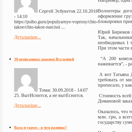
Например, одна 
Волонтеры дого
Сергей Эсбукетов
22.10.2018
оформление гру
- 14:10
блокировки прив
https://psiho.guru/populyarnye-voprosy/chto-
takoe/chto-takoe-narcissi ...
Юрий Бирюков в
Детальніше...
Так, начальник
необходимых 1 т
При этом части 
“А 200 комплек
30 неписанных законов Вселенной
наживается”, - р
А вот Татьяна Д
требовать от м
прописало, у ка
Томас
30.09.2018 - 14:07
25. ВытИснится, а не вытЕснится.
Стоимость всей 
Домановой заказ
Детальніше...
Оказалось, что 
млн. грн, а все
государству сумм
Вата и укроп – в чем разница?