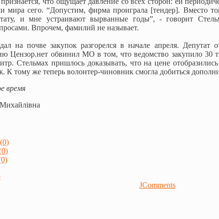
признается, что ощущает давление со всех сторон: ей периоди
 мира сего. “Допустим, фирма проиграла [тендер]. Вместо то
тату, и мне устраивают вырванные годы”, - говорит Стель
апросами. Впрочем, фамилий не называет.
дал на почве закупок разгорелся в начале апреля. Депутат
ю Цензор.нет обвинил МО в том, что ведомство закупило 30 ты
итр. Стельмах пришлось доказывать, что на цене отобразились
ж. К тому же теперь волонтер-чиновник смогла добиться дополн
е время
 Михайлівна
(0)
(0)
0)
р
JComments