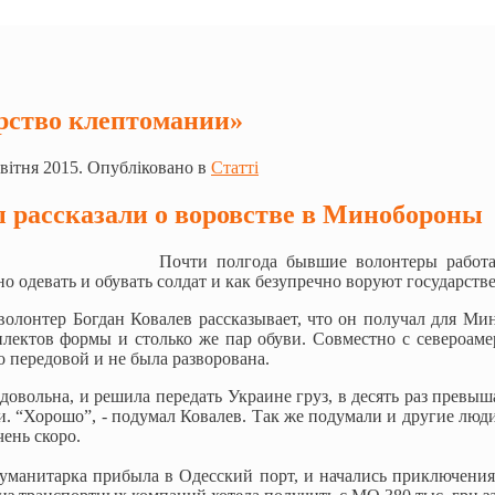
рство клептомании»
вітня 2015. Опубліковано в
Статті
 рассказали о воровстве в Минобороны
Почти полгода бывшие волонтеры работ
дно одевать и обувать солдат и как безупречно воруют государст
волонтер Богдан Ковалев рассказывает, что он получал для М
плектов формы и столько же пар обуви. Совместно с североам
 передовой и не была разворована.
 довольна, и решила передать Украине груз, в десять раз прев
ви. “Хорошо”, - подумал Ковалев. Так же подумали и другие люд
чень скоро.
гуманитарка прибыла в Одесский порт, и начались приключения.