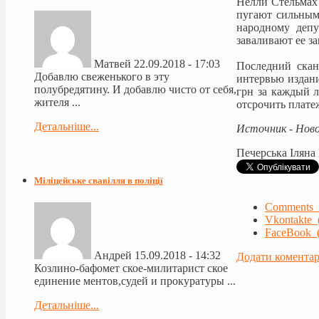
Нелли Стельмах 
пугают сильными
народному депу
заваливают ее з
Матвей
22.09.2018 - 17:03
Последний скан
Добавлю свеженького в эту
интервью издани
полубредятину. И добавлю чисто от себя,
грн за каждый л
жителя ...
отсрочить плате
Детальніше...
Источник - Ново
Печерська Іляна
Міліцейське свавілля в поліції
Comments 
Vkontakte 
FaceBook (
Андрей
15.09.2018 - 14:32
Додати комента
Козлино-бафомет ское-милитарист ское
единение ментов,судей и прокуратуры ...
Детальніше...