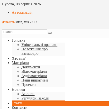
Субота, 08 серпня 2026
Авторизація
Дзвоніть:
(096) 949 28 18
Головна
Універсальні правила
Положення про
взаємодію
Хто ми?
Матеріали
Документи
Відеоматеріали
Аудіоматеріали
Наші ініціативи
Проекти
Новини
Анонси
Регулярні заходи
Статті
Контакти