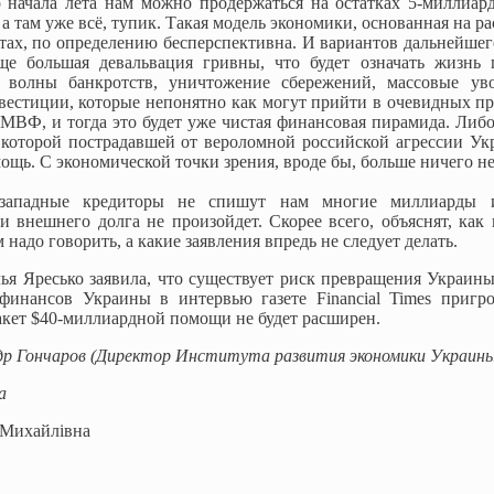
о начала лета нам можно продержаться на остатках 5-милли
 а там уже всё, тупик. Такая модель экономики, основанная на 
ах, по определению бесперспективна. И вариантов дальнейшего
ще большая девальвация гривны, что будет означать жизнь
 волны банкротств, уничтожение сбережений, массовые ув
естиции, которые непонятно как могут прийти в очевидных пр
МВФ, и тогда это будет уже чистая финансовая пирамида. Либо 
 которой пострадавшей от вероломной российской агрессии 
щь. C экономической точки зрения, вроде бы, больше ничего не
западные кредиторы не спишут нам многие миллиарды и
и внешнего долга не произойдет. Скорее всего, объяснят, как 
 надо говорить, а какие заявления впредь не следует делать.
я Яресько заявила, что существует риск превращения Украины 
финансов Украины в интервью газете Financial Times пригр
акет $40-миллиардной помощи не будет расширен.
др Гончаров (Директор Института развития экономики Украин
a
 Михайлівна