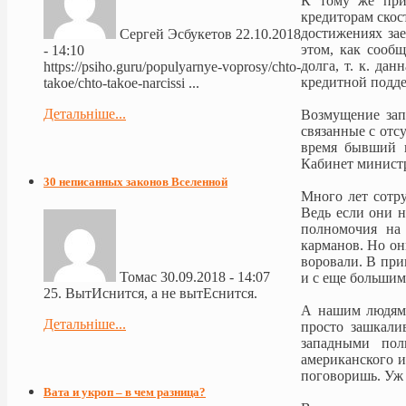
К тому же при
кредиторам скос
достижениях за
Сергей Эсбукетов
22.10.2018
этом, как сооб
- 14:10
долга, т. к. да
https://psiho.guru/populyarnye-voprosy/chto-
кредитной под
takoe/chto-takoe-narcissi ...
Детальніше...
Возмущение зап
связанные с отс
время бывший г
Кабинет министр
30 неписанных законов Вселенной
Много лет сотр
Ведь если они н
полномочия на 
карманов. Но он
воровали. В при
Томас
30.09.2018 - 14:07
и с еще большим
25. ВытИснится, а не вытЕснится.
А нашим людям 
Детальніше...
просто зашкали
западными пол
американского и
поговоришь. Уж 
Вата и укроп – в чем разница?