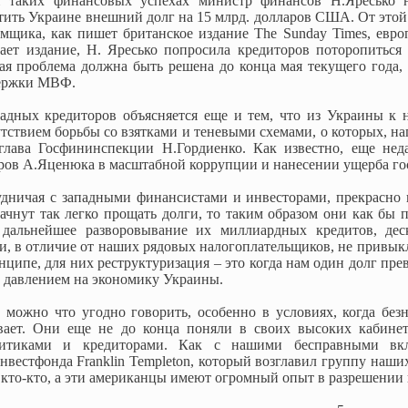
 таких финансовых успехах министр финансов Н.Яресько 
тить Украине внешний долг на 15 млрд. долларов США. От это
емщика, как пишет британское издание The Sunday Times, евр
щает издание, Н. Яресько попросила кредиторов поторопиться
нная проблема должна быть решена до конца мая текущего года
держки МВФ.
адных кредиторов объясняется еще и тем, что из Украины к н
утствием борьбы со взятками и теневыми схемами, о которых, н
лава Госфининспекции Н.Гордиенко. Как известно, еще нед
ов А.Яценюка в масштабной коррупции и нанесении ущерба госу
удничая с западными финансистами и инвесторами, прекрасно 
ачнут так легко прощать долги, то таким образом они как бы 
дальнейшее разворовывание их миллиардных кредитов, дес
и, в отличие от наших рядовых налогоплательщиков, не привыкл
нципе, для них реструктуризация – это когда нам один долг пр
 давлением на экономику Украины.
можно что угодно говорить, особенно в условиях, когда безн
вает. Они еще не до конца поняли в своих высоких кабинет
итиками и кредиторами. Как с нашими бесправными вкла
нвестфонда Franklin Templeton, который возглавил группу наших
кто-кто, а эти американцы имеют огромный опыт в разрешении 