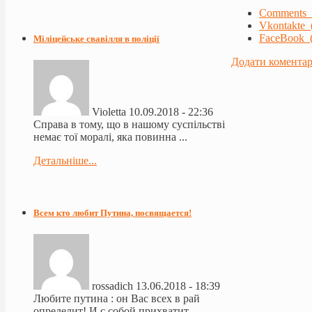
Comments 
Vkontakte 
FaceBook (
Міліцейське свавілля в поліції
Додати комента
Violetta
10.09.2018 - 22:36
Справа в тому, що в нашому суспільстві
немає тої моралі, яка повинна ...
Детальніше...
Всем кто любит Путина, посвящается!
rossadich
13.06.2018 - 18:39
Любите путина : он Вас всех в рай
определит! И с собой прихватит