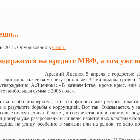
еши...
ня 2015. Опубліковано в
Статті
родержимся на кредите МВФ, а там уже в
Арсений Яценюк 5 апреля с гордостью за
а едином казначейском счету составляет 32 миллиарда гривен. А
утверждению А.Яценюка: «В казначействе, кроме крыс, еще 
ете наибольшая сумма с 2005 года».
ьства особо подчеркнул, что эти финансовые ресурсы власт
е в результате борьбы с коррупцией. Вот так. Оказывается, у 
говые поступления в бюджет, и соответственно в закромах гос
пционеры уже разгромлены и лишены избыточных властных полн
одишь на улицу, особенно в магазин или на рынок, то ясно по