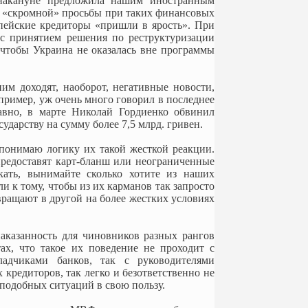
накануне предложила нашим иностранным
й «скромной» просьбы при таких финансовых
опейские кредиторы «пришли в ярость». При
 с принятием решения по реструктуризации
, чтобы Украина не оказалась вне программы
им доходят, наоборот, негативные новости,
апример, уж очень много говорил в последнее
авно, в марте Николай Гордиенко обвинил
дарству на сумму более 7,5 млрд. гривен.
понимаю логику их такой жесткой реакции.
предоставят карт-бланш или неограниченные
кать, вынимайте сколько хотите из наших
и к тому, чтобы из их карманов так запросто
евращают в другой на более жестких условиях
аказанность для чиновников разных рангов
ах, что такое их поведение не проходит с
дчиками банков, так с руководителями
 кредиторов, так легко и безответственно не
подобных ситуаций в свою пользу.