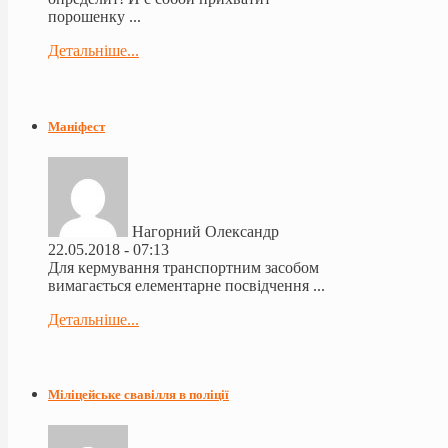
порошенку ...
Детальніше...
Маніфест
Нагорний Олександр
22.05.2018 - 07:13
Для кермування транспортним засобом
вимагається елементарне посвідчення ...
Детальніше...
Міліцейське свавілля в поліції