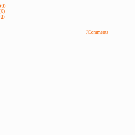
(0)
(0)
0)
р
JComments