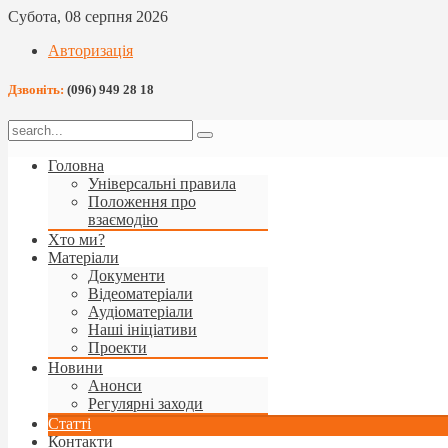
Субота, 08 серпня 2026
Авторизація
Дзвоніть:
(096) 949 28 18
Головна
Універсальні правила
Положення про
взаємодію
Хто ми?
Матеріали
Документи
Відеоматеріали
Аудіоматеріали
Наші ініціативи
Проекти
Новини
Анонси
Регулярні заходи
Статті
Контакти