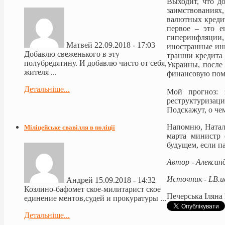
Выходит, что д
заимствованиях,
валютных кредит
первое – это е
гиперинфляции,
Матвей
22.09.2018 - 17:03
иностранные инв
Добавлю свеженького в эту
транши кредита 
полубредятину. И добавлю чисто от себя,
Украины, после
жителя ...
финансовую помо
Детальніше...
Мой прогноз: 
реструктуризаци
Подскажут, о чем
Напомню, Наталь
Міліцейське свавілля в поліції
марта министр 
будущем, если п
Автор - Алексан
Источник - LB.u
Андрей
15.09.2018 - 14:32
Козлино-бафомет ское-милитарист ское
Печерська Іляна
единение ментов,судей и прокуратуры ...
Детальніше...