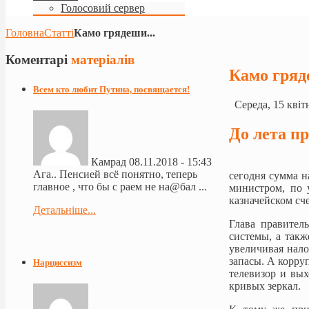
Голосовий сервер
Головна
Статті
Камо грядеши...
Коментарі
матеріалів
Камо гряд
Всем кто любит Путина, посвящается!
Середа, 15 квіт
До лета п
Камрад
08.11.2018 - 15:43
Ага.. Пенсией всё понятно, теперь
сегодня сумма н
главное , что бы с раем не на@бал ...
министром, по 
казначейском сч
Детальніше...
Глава правител
системы, а такж
увеличивая нало
запасы. А корру
Нарциссизм
телевизор и вых
кривых зеркал.