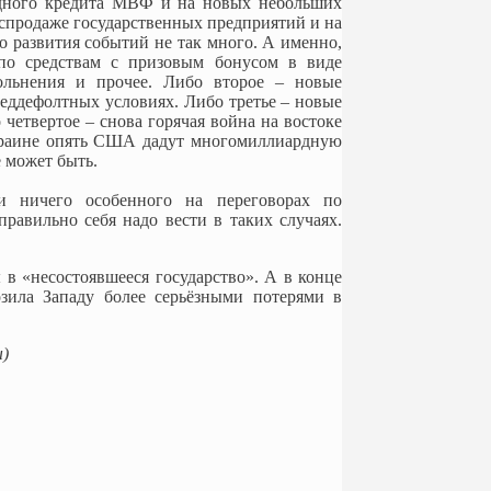
ардного кредита МВФ и на новых небольших
распродаже государственных предприятий и на
 развития событий не так много. А именно,
 по средствам с призовым бонусом в виде
ольнения и прочее. Либо второе – новые
еддефолтных условиях. Либо третье – новые
четвертое – снова горячая война на востоке
Украине опять США дадут многомиллиардную
 может быть.
 ничего особенного на переговорах по
правильно себя надо вести в таких случаях.
в «несостоявшееся государство». А в конце
озила Западу более серьёзными потерями в
ы)