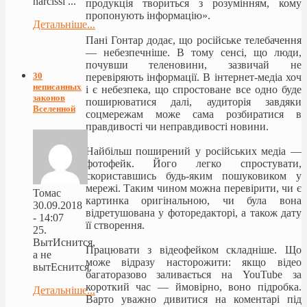
narcissi ...
продукція твориться з розумінням, кому
пропонують інформацію».
Детальніше...
Пані Гонтар додає, що російське телебачення
— небезпечніше. В тому сенсі, що люди,
почувши теленовини, зазвичай не
30
перевіряють інформації. В інтернет-медіа хоч
неписанных
і є небезпека, що спростоване все одно буде
законов
поширюватися далі, аудиторія завдяки
Вселенной
соцмережам може сама розбиратися в
правдивості чи неправдивості новини.
Найбільш поширений у російських медіа —
фотофейк. Його легко спростувати,
скориставшись будь-яким пошуковиком у
мережі. Таким чином можна перевірити, чи є
Томас
картинка оригінальною, чи була вона
30.09.2018
відретушована у фоторедакторі, а також дату
- 14:07
її створення.
25.
ВытИснится,
Працювати з відеофейком складніше. Що
а не
може відразу насторожити: якщо відео
вытЕснится.
багаторазово заливається на YouTube за
короткий час — ймовірно, воно підробка.
Детальніше...
Варто уважно дивитися на коментарі під