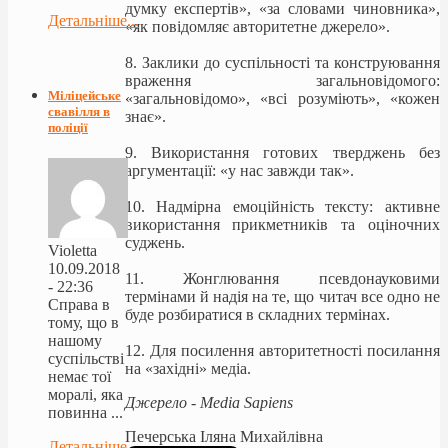
думку експертів», «за словами чиновника»,
Детальніше...
«як повідомляє авторитетне джерело».
8. Заклики до суспільності та конструювання
враження загальновідомого:
Міліцейське
«загальновідомо», «всі розуміють», «кожен
свавілля в
знає».
поліції
9. Використання готових тверджень без
аргументації: «у нас завжди так».
10. Надмірна емоційність тексту: активне
використання прикметників та оціночних
суджень.
Violetta
10.09.2018
11. Жонглювання псевдонауковими
- 22:36
термінами й надія на те, що читач все одно не
Справа в
буде розбиратися в складних термінах.
тому, що в
нашому
12. Для посилення авторитетності посилання
суспільстві
на «західні» медіа.
немає тої
моралі, яка
Джерело - Media Sapiens
повинна ...
Печерська Іляна Михайлівна
Детальніше...