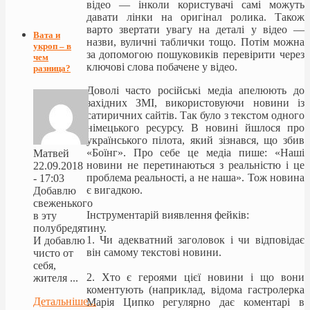
відео — інколи користувачі самі можуть
давати лінки на оригінал ролика. Також
варто звертати увагу на деталі у відео —
Вата и
назви, вуличні таблички тощо. Потім можна
укроп – в
за допомогою пошуковиків перевірити через
чем
ключові слова побачене у відео.
разница?
Доволі часто російські медіа апелюють до
західних ЗМІ, використовуючи новини із
сатиричних сайтів. Так було з текстом одного
німецького ресурсу. В новині йшлося про
українського пілота, який зізнався, що збив
«Боїнг». Про себе це медіа пише: «Наші
Матвей
новини не перетинаються з реальністю і це
22.09.2018
проблема реальності, а не наша». Тож новина
- 17:03
є вигадкою.
Добавлю
свеженького
Інструментарій виявлення фейків:
в эту
полубредятину.
1. Чи адекватний заголовок і чи відповідає
И добавлю
він самому текстові новини.
чисто от
себя,
2. Хто є героями цієї новини і що вони
жителя ...
коментують (наприклад, відома гастролерка
Детальніше...
Марія Ципко регулярно дає коментарі в