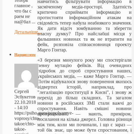
теперь
навчитись фільтрувати інформацію в
главное ,
засміченому медіа-просторі. Здатність
что бы с
критично сприймати інформацію и
раем не
протистояти інформаційним атакам на
на@бал ...
свідомість тепер набула неабиякого значення.
Як дати відсіч зомбуванню та зберегти
Детальніше...
власну думку? Про найслабші місця у
фальшивих новинах та як не втрапити на
фейк, розповіла співзасновниця проекту
Марго Гонтар.
Нарциссизм
«З березня минулого року ми спостерігали
певну мутацію фейків. Від очевидних
підробок до спроб спростування наших,
українських медіа, — каже Марго Гонтар. —
Потім відбувалося знову повернення якихось
відвертих історій, наприклад, про
Сергей
"легалізацію проституції в Києві", і знову ж
Эсбукетов
перехід до більш складних. Та загалом
22.10.2018
новини в російських ЗМІ стали важчі до
- 14:10
спростування. Навіть смішні новини
https://psiho.guru/populyarnye-
пропрацьовані — мають, приміром,
voprosy/chto-
посилання на кілька джерел. Головна різниця
takoe/chto-
між тим, коли ми починали, і що є зараз —
takoe-
той бік знає, що може бути спростованим, і