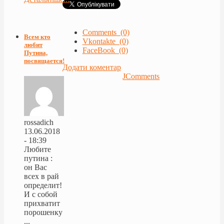
Comments (0)
Всем кто
Vkontakte (0)
любит
FaceBook (0)
Путина,
посвящается!
Додати коментар
JComments
rossadich
13.06.2018
- 18:39
Любите
путина :
он Вас
всех в рай
определит!
И с собой
прихватит
порошенку
...