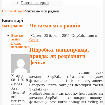
Голосовий сервер
Головна
Статті
Читаємо між рядків
Коментарі
Читаємо між рядків
матеріалів
Середа, 25 березня 2015. Опубліковано в
Всем кто
любит
Статті
Путина,
посвящается!
Підробка, напівправда,
правда: як розрізняти
фейки
Більше року
Камрад
команда StopFake займається пошуком
08.11.2018
фальшивих новин і їх спростуванням.
- 15:43
Створено навіть сайт для перевірки фактів
Ага..
Stopfake.org.
Пенсией
MediaSapiens записав коротку інструкцію від
всё
команди StopFake — як викрити новину-
понятно,
фальшивку, розрізнити правду від фейку, та