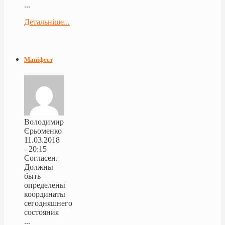
...
Детальніше...
Маніфест
Володимир
Єрьоменко
11.03.2018
- 20:15
Согласен.
Должны
быть
определены
координаты
сегодняшнего
состояния
...