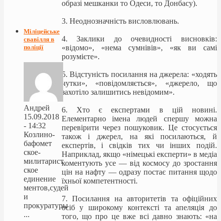
образі мешканки то Одеси, то Донбасу).
3. Неоднозначність висловлювань.
Міліцейське
4. Заклики до очевидності висновків:
свавілля в
поліції
«відомо», «нема сумнівів», «як ви самі
розумієте».
5. Відстуність посилання на джерела: «ходять
чутки», «повідомляється», «джерело, що
захотіло залишитись невідомим».
Андрей
6. Хто є експертами в цій новині.
15.09.2018
Елементарно імена людей спершу можна
- 14:32
перевірити через пошуковик. Це стосується
Козлино-
також і джерел, на які посилаються, й
бафомет
експертів, і свідків тих чи інших подій.
ское-
Наприклад, якщо «німецькі експерти» в медіа
милитарист
коментують усе — від космосу до зростання
ское
цін на нафту — одразу постає питання щодо
единение
їхньої компетентності.
ментов,судей
и
7. Посилання на авторитетів та офіційних
прокуратуры
осіб у широкому контексті та апеляція до
...
того, що про це вже всі давно знають: «на