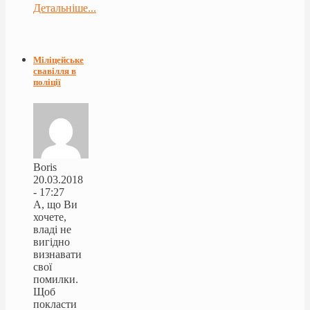
Детальніше...
Міліцейське
свавілля в
поліції
Boris
20.03.2018
- 17:27
А, що Ви
хочете,
владі не
вигідно
визнавати
свої
помилки.
Щоб
покласти