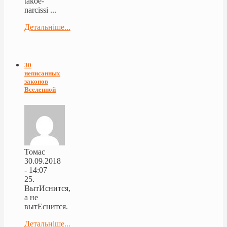
takoe-
narcissi ...
Детальніше...
30
неписанных
законов
Вселенной
Томас
30.09.2018
- 14:07
25.
ВытИснится,
а не
вытЕснится.
Детальніше...