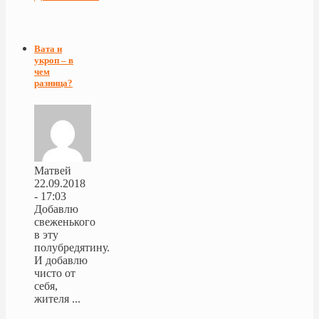
Вата и
укроп – в
чем
разница?
Матвей
22.09.2018
- 17:03
Добавлю
свеженького
в эту
полубредятину.
И добавлю
чисто от
себя,
жителя ...