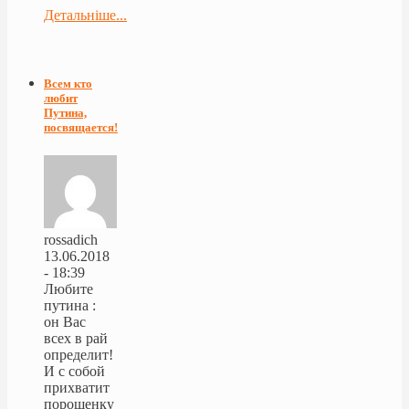
Детальніше...
Всем кто
любит
Путина,
посвящается!
rossadich
13.06.2018
- 18:39
Любите
путина :
он Вас
всех в рай
определит!
И с собой
прихватит
порошенку