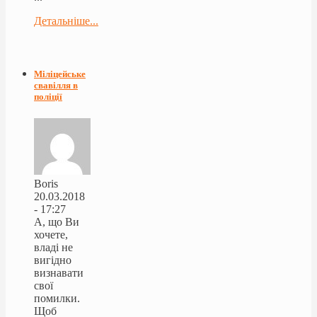
Детальніше...
Міліцейське
свавілля в
поліції
Boris
20.03.2018
- 17:27
А, що Ви
хочете,
владі не
вигідно
визнавати
свої
помилки.
Щоб