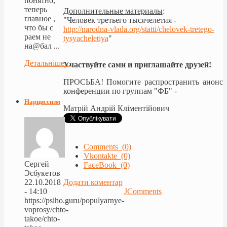
понятно,
теперь
Дополнительные материалы
:
главное ,
"Человек третьего тысячелетия -
что бы с
http://narodna-vlada.org/statti/chelovek-tretego-
раем не
tysyacheletiya
"
на@бал ...
Детальніше...
Участвуйте сами и приглашайте друзей!
ПРОСЬБА! Помогите распространить анонс
конференции по группам "ФБ" -
Нарциссизм
Матрій Андрій Кліментійович
Comments (0)
Vkontakte (0)
Сергей
FaceBook (0)
Эсбукетов
22.10.2018
Додати коментар
- 14:10
JComments
https://psiho.guru/populyarnye-
voprosy/chto-
takoe/chto-