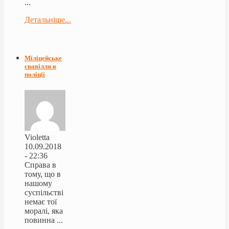
...
Детальніше...
Міліцейське
свавілля в
поліції
Violetta
10.09.2018
- 22:36
Справа в
тому, що в
нашому
суспільстві
немає тої
моралі, яка
повинна ...