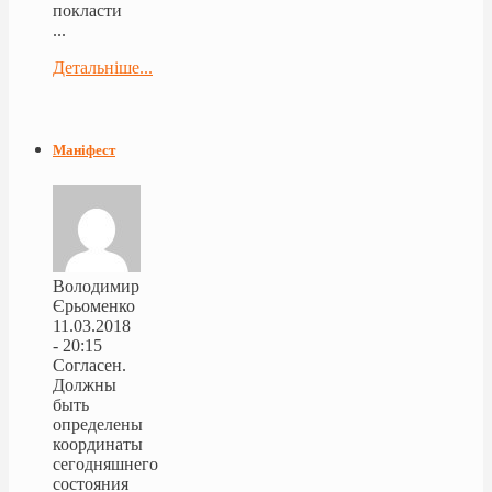
покласти
...
Детальніше...
Маніфест
Володимир
Єрьоменко
11.03.2018
- 20:15
Согласен.
Должны
быть
определены
координаты
сегодняшнего
состояния