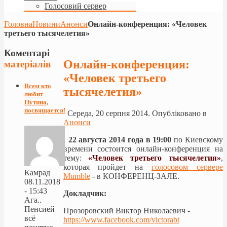
Голосовий сервер
Головна
Новини
Анонси
Онлайн-конференция: «Человек
третьего тысячелетия»
Коментарі
Онлайн-конференция:
матеріалів
«Человек третьего
Всем кто
тысячелетия»
любит
Путина,
посвящается!
Середа, 20 серпня 2014. Опубліковано в
Анонси
22 августа 2014 года в 19:00
по Киевскому
времени состоится онлайн-конференция на
тему:
«Человек третьего тысячелетия»
,
которая пройдет на
голосовом сервере
Камрад
Mumble
- в КОНФЕРЕНЦ-ЗАЛЕ.
08.11.2018
- 15:43
Докладчик:
Ага..
Пенсией
Прозоровский Виктор Николаевич -
всё
https://www.facebook.com/victorabt