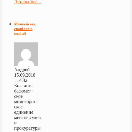
Детальніше...
Міліцейське
свавілля в
поліції
Андрей
15.09.2018
- 14:32
Козлино-
бафомет
ское-
милитарист
ское
единение
ментов,судей
и
прокуратуры