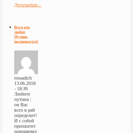
Детальніше...
Всем кто
любит
Путина,
посвящается!
rossadich
13.06.2018
- 18:39
Любите
путина :
он Вас
всех в рай
определит!
И с собой
прихватит
порошенку