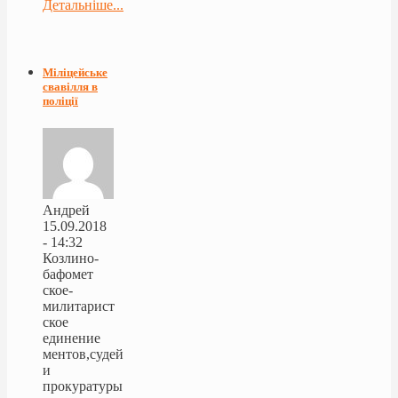
Детальніше...
Міліцейське
свавілля в
поліції
Андрей
15.09.2018
- 14:32
Козлино-
бафомет
ское-
милитарист
ское
единение
ментов,судей
и
прокуратуры