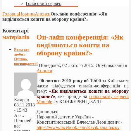
Голосовий сервер
Головна
Новини
Анонси
Он-лайн конференцiя: «Як
виділяються кошти на оборону країни?»
Коментарі
Он-лайн конференцiя: «Як
матеріалів
виділяються кошти на
Всем кто
оборону країни?»
любит
Путина,
посвящается!
Понеділок, 02 лютого 2015. Опубліковано в
Анонси
06 лютого
2015 року
об 19:00
за Київським
часом відбудеться
онлайн-
конференція на
тему
:
«
Як виділяються кошти на оборону
країни?
»
,
яка пройде на
голосовому сервері
Камрад
Mumble
- у КОНФЕРЕНЦ-ЗАЛІ.
08.11.2018
- 15:43
Доповідач:
Ага..
Народний депутат України -
Пенсией
Константіновський Вячеслав Леонідович -
всё
https://www.facebook.com/
slavik.karamazov