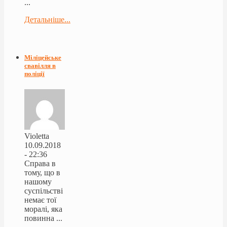
...
Детальніше...
Міліцейське
свавілля в
поліції
Violetta
10.09.2018
- 22:36
Справа в
тому, що в
нашому
суспільстві
немає тої
моралі, яка
повинна ...