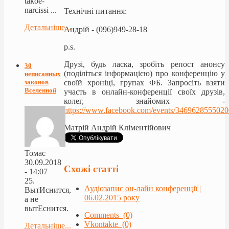
takoe-
narcissi ...
Технічні питання:
Детальніше...
Андрiй - (096)949-28-18
p.s.
Друзі, будь ласка, зробіть репост анонсу
30
(поділіться інформацією) про конференцію у
неписанных
своїй хроніці, групах ФБ. Запросіть взяти
законов
Вселенной
участь в онлайн-конференції своїх друзів,
колег, знайомих -
https://www.facebook.com/events/3469628555020
Матрій Андрій Кліментійович
Томас
30.09.2018
Схожі статті
- 14:07
25.
Аудіозапис он-лайн конференції |
ВытИснится,
06.02.2015 року
а не
вытЕснится.
Comments (0)
Vkontakte (0)
Детальніше...