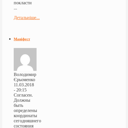
покласти
...
Детальніше...
Маніфест
Володимир
Єрьоменко
11.03.2018
- 20:15
Согласен.
Должны
быть
определены
координаты
сегодняшнего
состояния