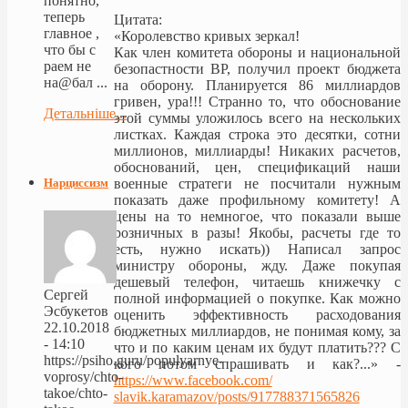
понятно,
теперь
Цитата:
главное ,
«Королевство кривых зеркал!
что бы с
Как член комитета обороны и национальной
раем не
безопастности ВР, получил проект бюджета
на@бал ...
на оборону. Планируется 86 миллиардов
гривен, ура!!! Странно то, что обоснование
Детальніше...
этой суммы уложилось всего на нескольких
листках. Каждая строка это десятки, сотни
миллионов, миллиарды! Никаких расчетов,
обоснований, цен, спецификаций наши
Нарциссизм
военные стратеги не посчитали нужным
показать даже профильному комитету! А
цены на то немногое, что показали выше
розничных в разы! Якобы, расчеты где то
есть, нужно искать)) Написал запрос
министру обороны, жду. Даже покупая
дешевый телефон, читаешь книжечку с
Сергей
полной информацией о покупке. Как можно
Эсбукетов
оценить эффективность расходования
22.10.2018
бюджетных миллиардов, не понимая кому, за
- 14:10
что и по каким ценам их будут платить??? С
https://psiho.guru/populyarnye-
кого потом спрашивать и как?...» -
voprosy/chto-
https://www.facebook.com/
takoe/chto-
slavik.karamazov/posts/
917788371565826