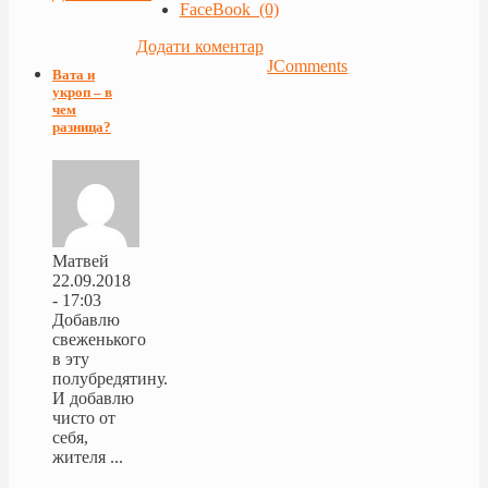
FaceBook (0)
Додати коментар
JComments
Вата и
укроп – в
чем
разница?
Матвей
22.09.2018
- 17:03
Добавлю
свеженького
в эту
полубредятину.
И добавлю
чисто от
себя,
жителя ...