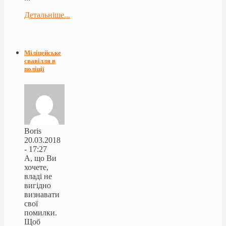
Детальніше...
Міліцейське
свавілля в
поліції
Boris
20.03.2018
- 17:27
А, що Ви
хочете,
владі не
вигідно
визнавати
свої
помилки.
Щоб