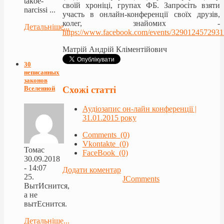
takoe-
своїй хроніці, групах ФБ. Запросіть взяти
narcissi ...
участь в онлайн-конференції своїх друзів,
колег, знайомих -
Детальніше...
https://www.facebook.com/events/3290124572931
Матрій Андрій Кліментійович
30
неписанных
законов
Схожі статті
Вселенной
Аудіозапис он-лайн конференції |
31.01.2015 року
Comments (0)
Vkontakte (0)
Томас
FaceBook (0)
30.09.2018
- 14:07
Додати коментар
25.
JComments
ВытИснится,
а не
вытЕснится.
Детальніше...