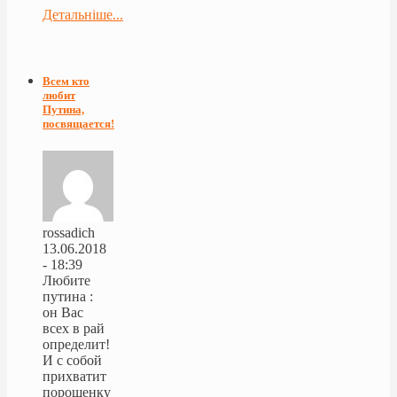
Детальніше...
Всем кто
любит
Путина,
посвящается!
rossadich
13.06.2018
- 18:39
Любите
путина :
он Вас
всех в рай
определит!
И с собой
прихватит
порошенку