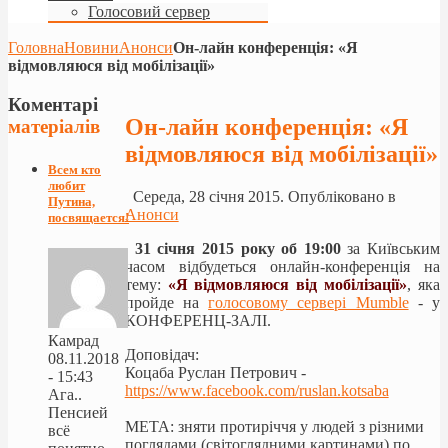
Голосовий сервер
Головна
Новини
Анонси
Он-лайн конференцiя: «Я
відмовляюся від мобілізації»
Коментарі
Он-лайн конференцiя: «Я
матеріалів
відмовляюся від мобілізації»
Всем кто
любит
Середа, 28 січня 2015. Опубліковано в
Путина,
Анонси
посвящается!
31 сiчня
2015 року
об 19:00
за Київським
часом відбудеться
онлайн-
конференція на
тему
:
«Я відмовляюся від мобілізації»
,
яка
пройде на
голосовому сервері Mumble
- у
КОНФЕРЕНЦ-ЗАЛІ.
Камрад
Доповідач:
08.11.2018
Коцаба Руслан Петрович -
- 15:43
https://www.facebook.com/
ruslan.kotsaba
Ага..
Пенсией
МЕТА: зняти протиріччя у людей з різними
всё
поглядами (світоглядними картинами) по