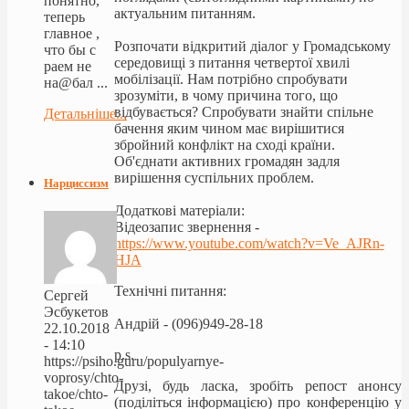
понятно,
актуальним питанням.
теперь
главное ,
Розпочати відкритий діалог у Громадському
что бы с
середовищі з питання четвертої хвилі
раем не
мобілізації. Нам потрібно спробувати
на@бал ...
зрозуміти, в чому причина того, що
відбувається? Спробувати знайти спільне
Детальніше...
бачення яким чином має вирішитися
збройний конфлікт на сході країни.
Об'єднати активних громадян задля
вирішення суспільних проблем.
Нарциссизм
Додаткові м
атеріали:
Відеозапис звернення -
https://www.youtube.com/
watch?v=Ve_AJRn-
HJA
Технічні питання:
Сергей
Эсбукетов
Андрiй - (096)949-28-18
22.10.2018
- 14:10
p.s.
https://psiho.guru/populyarnye-
voprosy/chto-
Друзі, будь ласка, зробіть репост анонсу
takoe/chto-
(поділіться інформацією) про конференцію у