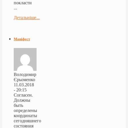
покласти
...
Детальніше...
Маніфест
Володимир
Єрьоменко
11.03.2018
- 20:15
Согласен.
Должны
быть
определены
координаты
сегодняшнего
состояния