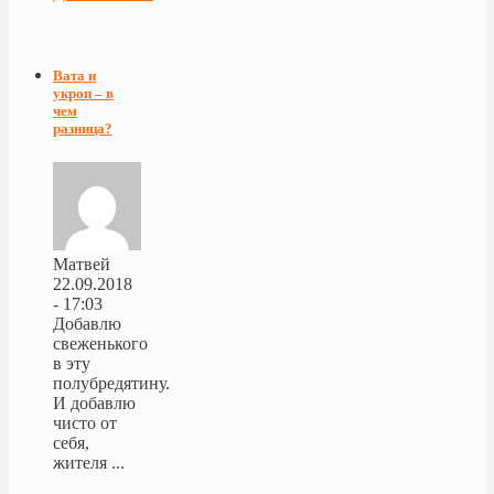
Вата и
укроп – в
чем
разница?
Матвей
22.09.2018
- 17:03
Добавлю
свеженького
в эту
полубредятину.
И добавлю
чисто от
себя,
жителя ...