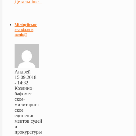
Детальніше...
Міліцейське
свавілля в
поліції
Андрей
15.09.2018
- 14:32
Козлино-
бафомет
ское-
милитарист
ское
единение
ментов,судей
и
прокуратуры