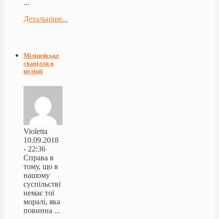
...
Детальніше...
Міліцейське
свавілля в
поліції
Violetta
10.09.2018
- 22:36
Справа в
тому, що в
нашому
суспільстві
немає тої
моралі, яка
повинна ...