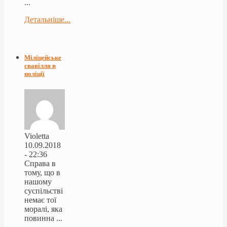
...
Детальніше...
Міліцейське
свавілля в
поліції
Violetta
10.09.2018
- 22:36
Справа в
тому, що в
нашому
суспільстві
немає тої
моралі, яка
повинна ...