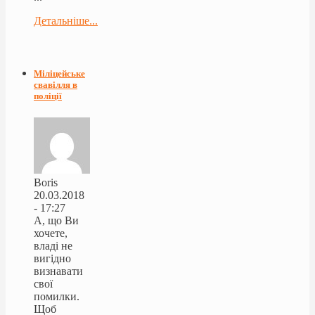
Детальніше...
Міліцейське
свавілля в
поліції
Boris
20.03.2018
- 17:27
А, що Ви
хочете,
владі не
вигідно
визнавати
свої
помилки.
Щоб