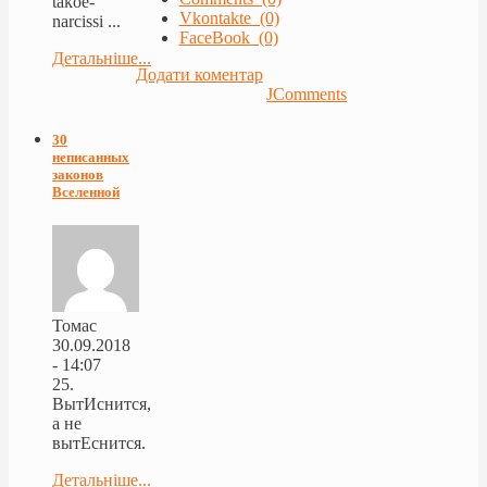
takoe-
Vkontakte (0)
narcissi ...
FaceBook (0)
Детальніше...
Додати коментар
JComments
30
неписанных
законов
Вселенной
Томас
30.09.2018
- 14:07
25.
ВытИснится,
а не
вытЕснится.
Детальніше...