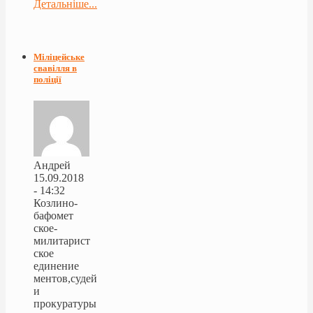
Детальніше...
Міліцейське
свавілля в
поліції
Андрей
15.09.2018
- 14:32
Козлино-
бафомет
ское-
милитарист
ское
единение
ментов,судей
и
прокуратуры