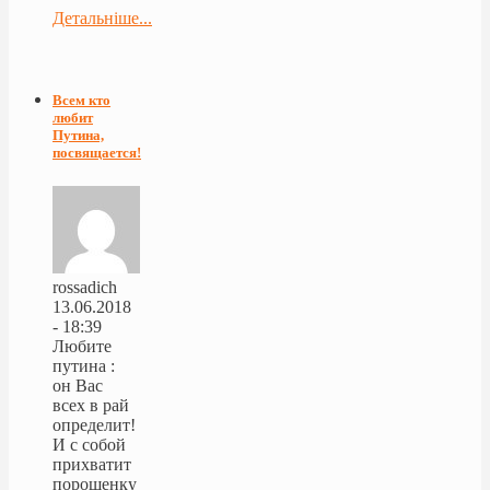
Детальніше...
Всем кто
любит
Путина,
посвящается!
rossadich
13.06.2018
- 18:39
Любите
путина :
он Вас
всех в рай
определит!
И с собой
прихватит
порошенку