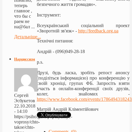
понятно,
безпечного життя громадян».
теперь
главное ,
Iнструмент:
что бы с
раем не
Всеукраїнський соціальний проект
на@бал ...
«Зворотній зв'язк» -
http://feedback.org.ua
Детальніше...
Технічні питання:
Андрiй - (096)949-28-18
Нарциссизм
p.s.
Друзі, будь ласка, зробіть репост анонсу
(поділіться інформацією) про конференцію у
своїй хроніці, групах ФБ. Запросіть взяти
участь в онлайн-конференції своїх друзів,
колег, знайомих -
Сергей
https://www.facebook.com/events/1786494318243
Эсбукетов
22.10.2018
Матрій Андрій Кліментійович
- 14:10
https://psiho.guru/populyarnye-
voprosy/chto-
takoe/chto-
Comments (0)