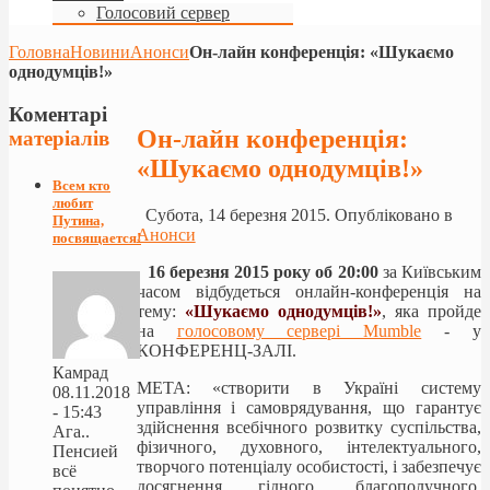
Голосовий сервер
Головна
Новини
Анонси
Он-лайн конференцiя: «Шукаємо
однодумців!»
Коментарі
Он-лайн конференцiя:
матеріалів
«Шукаємо однодумців!»
Всем кто
любит
Субота, 14 березня 2015. Опубліковано в
Путина,
Анонси
посвящается!
16 березня
2015 року
об 20:00
за Київським
часом відбудеться
онлайн-
конференція на
тему
:
«
Шукаємо однодумців!
»
,
яка пройде
на
голосовому сервері Mumble
- у
КОНФЕРЕНЦ-ЗАЛІ.
Камрад
МЕТА: «створити в Україні систему
08.11.2018
управління і самоврядування, що гарантує
- 15:43
здійснення всебічного розвитку суспільства,
Ага..
фізичного, духовного, інтелектуального,
Пенсией
творчого потенціалу особистості, і забезпечує
всё
досягнення гідного, благополучного,