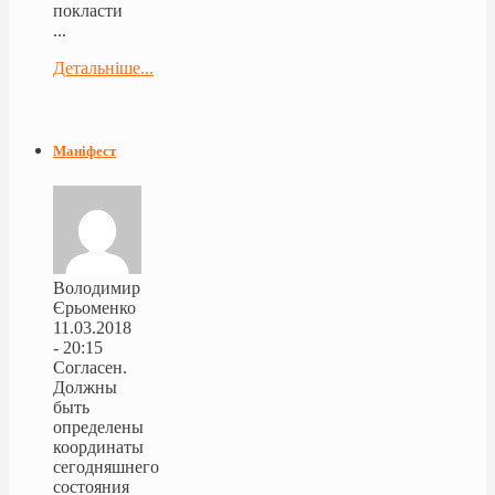
покласти
...
Детальніше...
Маніфест
Володимир
Єрьоменко
11.03.2018
- 20:15
Согласен.
Должны
быть
определены
координаты
сегодняшнего
состояния