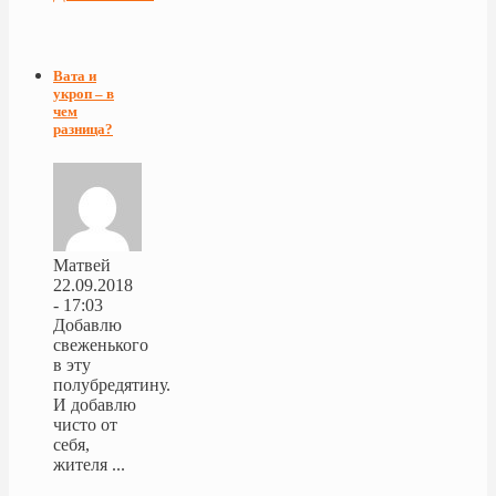
Вата и
укроп – в
чем
разница?
Матвей
22.09.2018
- 17:03
Добавлю
свеженького
в эту
полубредятину.
И добавлю
чисто от
себя,
жителя ...