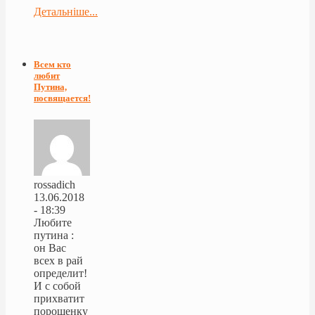
Детальніше...
Всем кто
любит
Путина,
посвящается!
rossadich
13.06.2018
- 18:39
Любите
путина :
он Вас
всех в рай
определит!
И с собой
прихватит
порошенку