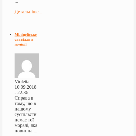
...
Детальніше...
Міліцейське
свавілля в
поліції
Violetta
10.09.2018
- 22:36
Справа в
тому, що в
нашому
суспільстві
немає тої
моралі, яка
повинна ...