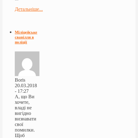
Детальніше...
Міліцейське
свавілля в
поліції
Boris
20.03.2018
- 17:27
А, що Ви
хочете,
владі не
вигідно
визнавати
свої
помилки.
Щоб