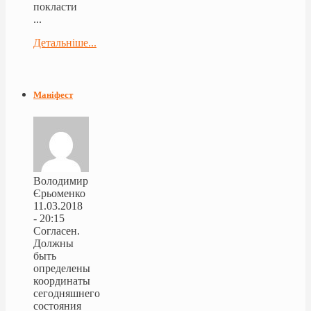
покласти
...
Детальніше...
Маніфест
Володимир
Єрьоменко
11.03.2018
- 20:15
Согласен.
Должны
быть
определены
координаты
сегодняшнего
состояния