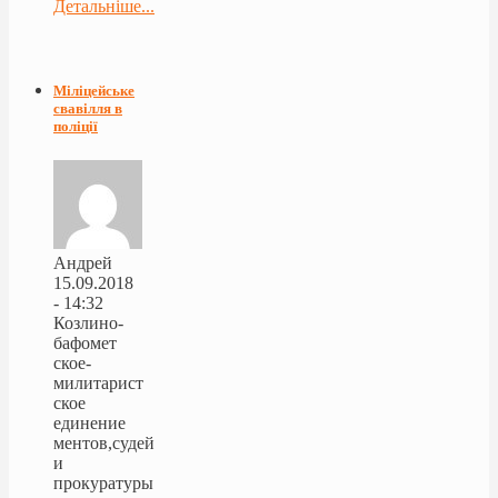
Детальніше...
Міліцейське
свавілля в
поліції
Андрей
15.09.2018
- 14:32
Козлино-
бафомет
ское-
милитарист
ское
единение
ментов,судей
и
прокуратуры