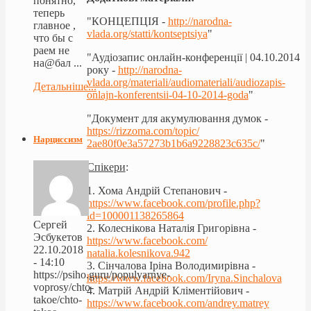
понятно,
теперь
"КОНЦЕПЦІЯ -
http://narodna-
главное ,
vlada.org/statti/kontseptsiya
"
что бы с
раем не
"Аудіозапис онлайн-конференції | 04.10.2014
на@бал ...
року -
http://narodna-
vlada.org/materiali/audiomateriali/audiozapis-
Детальніше...
onlajn-konferentsii-04-10-2014-goda
"
"
Документ для акумулювання думок -
https://rizzoma.com/topic/
Нарциссизм
2ae80f0e3a57273b1b6a9228823
c635c/
"
Спікери
:
1. Хома Андрій Степанович -
https://www.facebook.com/
profile.php?
id=100001138265
864
Сергей
2. Колеснікова Наталія Григорівна -
Эсбукетов
https://www.facebook.com/
22.10.2018
natalia.kolesnikova.942
- 14:10
3. Сінчалова Іріна Володимирівна -
https://psiho.guru/populyarnye-
https://www.facebook.com/
Iryna.Sinchalova
voprosy/chto-
4. Матрій Андрій Кліментійович -
takoe/chto-
https://www.facebook.com/
andrey.matrey