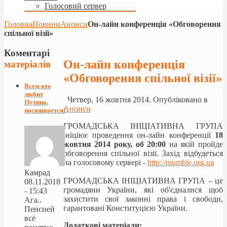
Голосовий сервер
Головна
Новини
Анонси
Он-лайн конференція «Обговорення
спільної візії»
Коментарі
Он-лайн конференція
матеріалів
«Обговорення спільної візії»
Всем кто
любит
Четвер, 16 жовтня 2014. Опубліковано в
Путина,
Анонси
посвящается!
ГРОМАДСЬКА ІНІЦІАТИВНА ГРУПА
ініціює проведення он-лайн конференції
18
жовтня 2014 року, об 20:00
на якій пройде
обговорення спільної візії. Захід відбудеться
на голосовому сервері -
http://mumble.org.ua
Камрад
ГРОМАДСЬКА ІНІЦІАТИВНА ГРУПА – це
08.11.2018
громадяни України, які об'єдналися щоб
- 15:43
захистити свої законні права і свободи,
Ага..
гарантовані Конституцією України.
Пенсией
всё
Додаткові
матеріали: