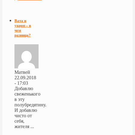
Вата и
укроп – в
чем
разница?
Матвей
22.09.2018
- 17:03
Добавлю
свеженького
в эту
полубредятину.
И добавлю
чисто от
себя,
жителя ...