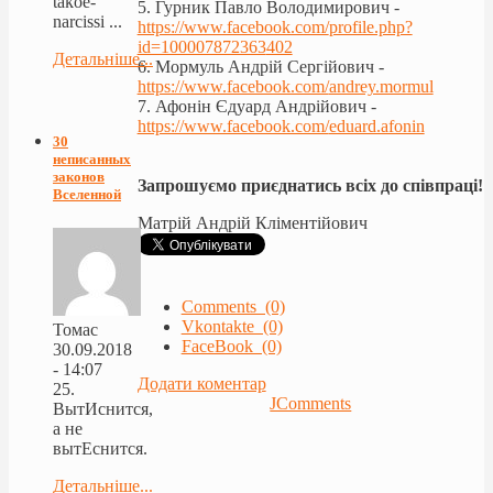
takoe-
5. Гурник Павло Володимирович -
narcissi ...
https://www.facebook.com/
profile.php?
id=100007872363
402
Детальніше...
6. Мормуль Андрій Сергійович -
https://www.facebook.com/
andrey.mormul
7. Афонін Єдуард Андрійович -
https://www.facebook.com/
eduard.afonin
30
неписанных
законов
Запрошуємо приєднатись всіх до співпраці!
Вселенной
Матрій Андрій Кліментійович
Comments (0)
Vkontakte (0)
Томас
FaceBook (0)
30.09.2018
- 14:07
Додати коментар
25.
JComments
ВытИснится,
а не
вытЕснится.
Детальніше...