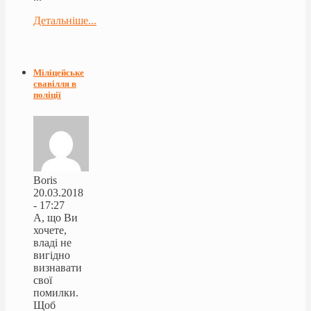
Детальніше...
Міліцейське
свавілля в
поліції
Boris
20.03.2018
- 17:27
А, що Ви
хочете,
владі не
вигідно
визнавати
свої
помилки.
Щоб