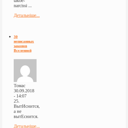
takoe-
narcissi ...
Детальніше...
30
неписанных
законов
Вселенной
Томас
30.09.2018
- 14:07
25.
ВытИснится,
а не
вытЕснится.
Детальніше...