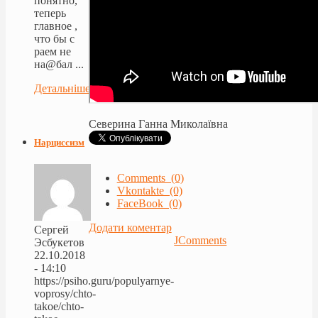
понятно,
теперь
главное ,
что бы с
раем не
на@бал ...
Детальніше...
Северина Ганна Миколаївна
Нарциссизм
Comments (0)
Vkontakte (0)
FaceBook (0)
Додати коментар
Сергей
JComments
Эсбукетов
22.10.2018
- 14:10
https://psiho.guru/populyarnye-
voprosy/chto-
takoe/chto-