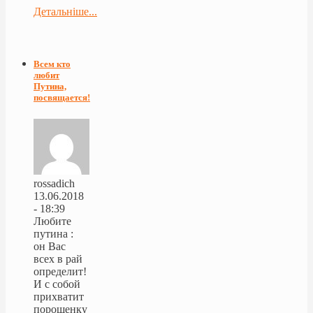
Детальніше...
Всем кто
любит
Путина,
посвящается!
rossadich
13.06.2018
- 18:39
Любите
путина :
он Вас
всех в рай
определит!
И с собой
прихватит
порошенку