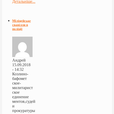
Детальніше...
Міліцейське
свавілля в
поліції
Андрей
15.09.2018
- 14:32
Козлино-
бафомет
ское-
милитарист
ское
единение
ментов,судей
и
прокуратуры