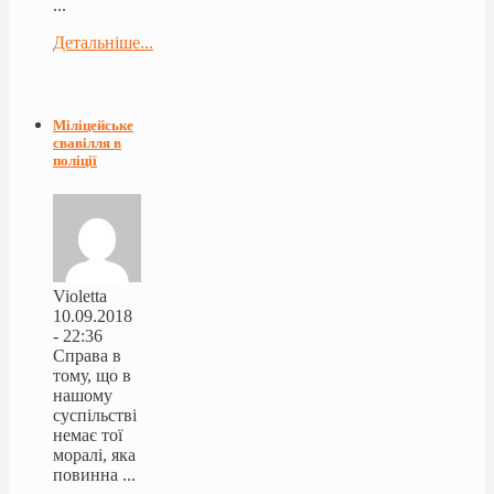
...
Детальніше...
Міліцейське
свавілля в
поліції
Violetta
10.09.2018
- 22:36
Справа в
тому, що в
нашому
суспільстві
немає тої
моралі, яка
повинна ...