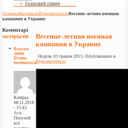
Голосовий сервер
Головна
Матеріали
Відеоматеріали
Весенне-летняя военная
кампания в Украине
Коментарі
Весенне-летняя военная
матеріалів
кампания в Украине
Всем кто
любит
Неділя, 03 травня 2015. Опубліковано в
Путина,
Відеоматеріали
посвящается!
Камрад
08.11.2018
- 15:43
Ага..
Пенсией
всё