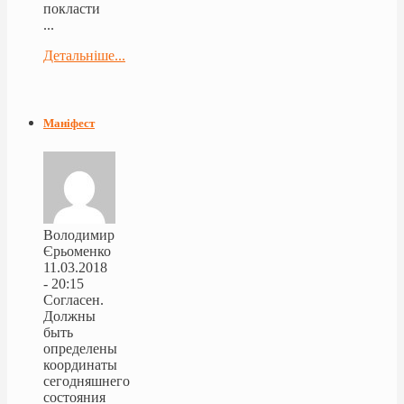
покласти
...
Детальніше...
Маніфест
Володимир
Єрьоменко
11.03.2018
- 20:15
Согласен.
Должны
быть
определены
координаты
сегодняшнего
состояния