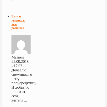
Вата и
укроп – в
чем
разница?
Матвей
22.09.2018
- 17:03
Добавлю
свеженького
в эту
полубредятину.
И добавлю
чисто от
себя,
жителя ...