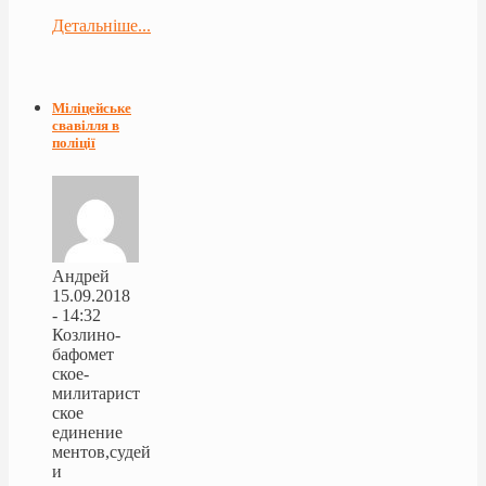
Детальніше...
Міліцейське
свавілля в
поліції
Андрей
15.09.2018
- 14:32
Козлино-
бафомет
ское-
милитарист
ское
единение
ментов,судей
и