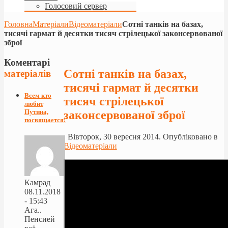
Голосовий сервер
Головна
Матеріали
Відеоматеріали
Сотні танків на базах,
тисячі гармат й десятки тисяч стрілецької законсервованої
зброї
Коментарі
Сотні танків на базах,
матеріалів
тисячі гармат й десятки
Всем кто
тисяч стрілецької
любит
Путина,
законсервованої зброї
посвящается!
Вівторок, 30 вересня 2014. Опубліковано в
Відеоматеріали
Камрад
08.11.2018
- 15:43
Ага..
Пенсией