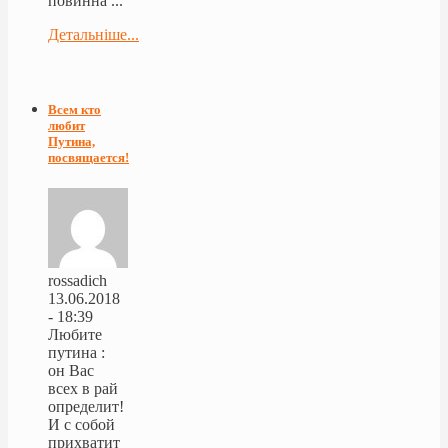
повинна ...
Детальніше...
Всем кто
любит
Путина,
посвящается!
rossadich
13.06.2018
- 18:39
Любите
путина :
он Вас
всех в рай
определит!
И с собой
прихватит