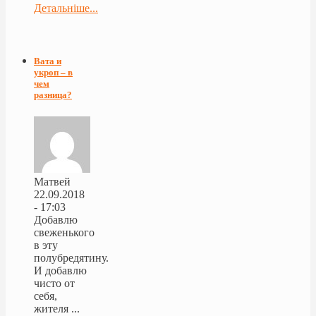
Детальніше...
Вата и
укроп – в
чем
разница?
Матвей
22.09.2018
- 17:03
Добавлю
свеженького
в эту
полубредятину.
И добавлю
чисто от
себя,
жителя ...