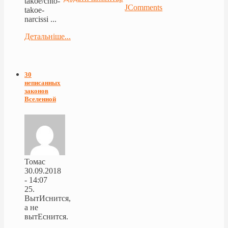
takoe/chto-
JComments
takoe-
narcissi ...
Детальніше...
30
неписанных
законов
Вселенной
Томас
30.09.2018
- 14:07
25.
ВытИснится,
а не
вытЕснится.