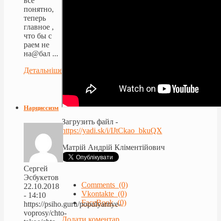
всё
понятно,
теперь
главное ,
что бы с
раем не
на@бал ...
Детальніше...
Нарциссизм
Загрузить файл -
https://yadi.sk/i/IJtCkao_bkuQX
Матрій Андрій Кліментійович
Сергей
Эсбукетов
Comments (0)
22.10.2018
Vkontakte (0)
- 14:10
FaceBook (0)
https://psiho.guru/populyarnye-
voprosy/chto-
Додати коментар