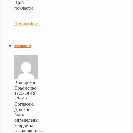
Щоб
покласти
...
Детальніше...
Маніфест
Володимир
Єрьоменко
11.03.2018
- 20:15
Согласен.
Должны
быть
определены
координаты
сегодняшнего