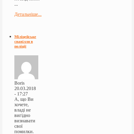
...
Детальніше...
Міліцейське
свавілля в
поліції
Boris
20.03.2018
- 17:27
А, що Ви
хочете,
владі не
вигідно
визнавати
свої
помилки.