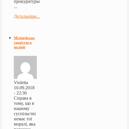
прокуратуры
...
Детальніше...
Міліцейське
свавілля в
поліції
Violetta
10.09.2018
- 22:36
Справа в
тому, що в
нашому
суспільстві
немає тої
моралі, яка