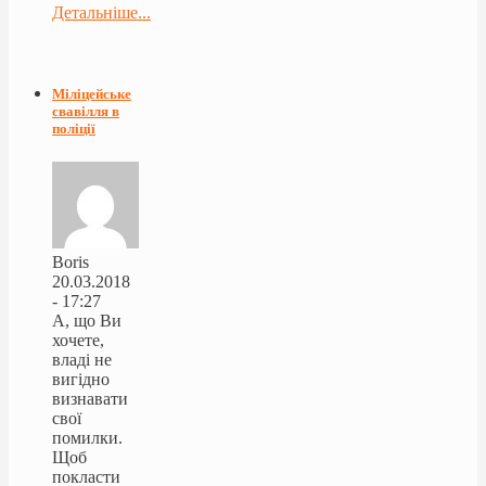
Детальніше...
Міліцейське
свавілля в
поліції
Boris
20.03.2018
- 17:27
А, що Ви
хочете,
владі не
вигідно
визнавати
свої
помилки.
Щоб
покласти