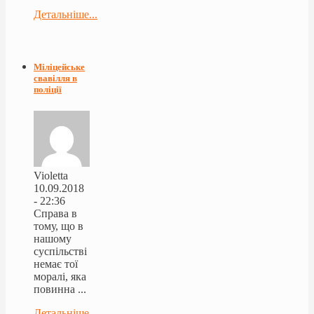
Детальніше...
Міліцейське
свавілля в
поліції
Violetta
10.09.2018
- 22:36
Справа в
тому, що в
нашому
суспільстві
немає тої
моралі, яка
повинна ...
Детальніше...