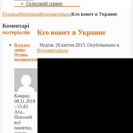
Голосовий сервер
Головна
Матеріали
Відеоматеріали
Кто воюет в Украине
Коментарі
Кто воюет в Украине
матеріалів
Неділя, 26 квітня 2015. Опубліковано в
Всем кто
любит
Відеоматеріали
Путина,
посвящается!
Камрад
08.11.2018
- 15:43
Ага..
Пенсией
всё
понятно,