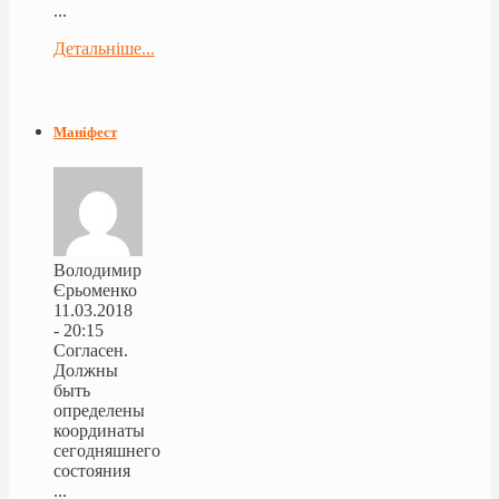
...
Детальніше...
Маніфест
Володимир
Єрьоменко
11.03.2018
- 20:15
Согласен.
Должны
быть
определены
координаты
сегодняшнего
состояния
...