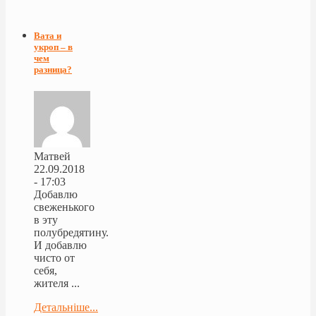
Вата и
укроп – в
чем
разница?
Матвей
22.09.2018
- 17:03
Добавлю
свеженького
в эту
полубредятину.
И добавлю
чисто от
себя,
жителя ...
Детальніше...