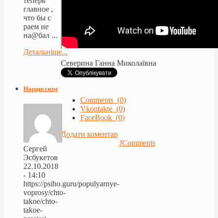
теперь
главное ,
что бы с
раем не
на@бал ...
Детальніше...
Северина Ганна Миколаївна
Нарциссизм
Comments (0)
Vkontakte (0)
FaceBook (0)
Додати коментар
JComments
Сергей
Эсбукетов
22.10.2018
- 14:10
https://psiho.guru/populyarnye-
voprosy/chto-
takoe/chto-
takoe-