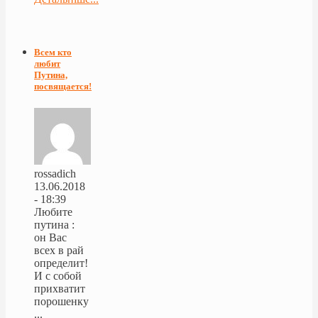
Всем кто
любит
Путина,
посвящается!
rossadich
13.06.2018
- 18:39
Любите
путина :
он Вас
всех в рай
определит!
И с собой
прихватит
порошенку
...