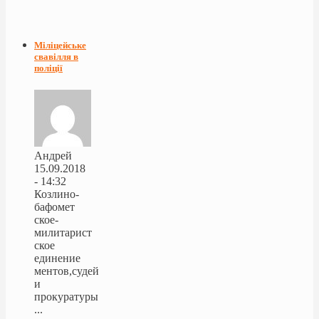
Міліцейське
свавілля в
поліції
Андрей
15.09.2018
- 14:32
Козлино-
бафомет
ское-
милитарист
ское
единение
ментов,судей
и
прокуратуры
...