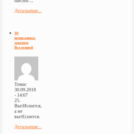
narcissi ...
Детальніше...
30
неписанных
законов
Вселенной
Томас
30.09.2018
- 14:07
25.
ВытИснится,
а не
вытЕснится.
Детальніше...