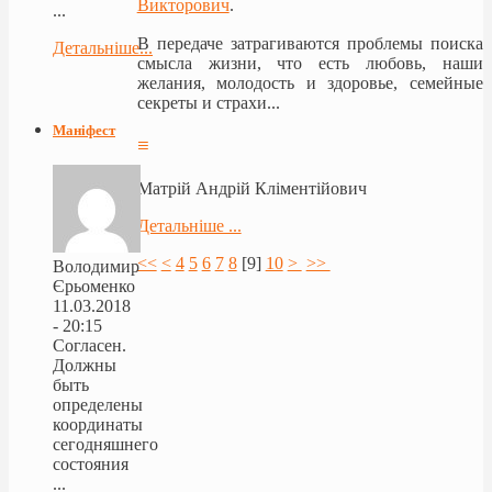
Викторович
.
...
В передаче затрагиваются проблемы поиска
Детальніше...
смысла
жизни, что есть любовь, наши
желания, молодость и здоровье, семейные
секреты и страхи...
Маніфест
≡
Матрій Андрій Кліментійович
Детальніше ...
<<
<
4
5
6
7
8
[
9
]
10
>
>>
Володимир
Єрьоменко
11.03.2018
- 20:15
Согласен.
Должны
быть
определены
координаты
сегодняшнего
состояния
...