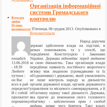
Організація інформаційної
системи Громадського
контролю
Всем кто
любит
Путина,
П'ятниця, 06 грудня 2013. Опубліковано в
посвящается!
Відеоматеріали
Народ доручив
державі здійснення влади на підставі, в
межах повноважень та у спосіб, що
передбачені Конституцією і Законами
України. Держава
відповідає перед людиною
rossadich
за свою діяльність
. Така організація влади
13.06.2018
передбачає наявність постійного зворотного
- 18:39
зв'язку між людиною (громадянами та їх
Любите
об'єднаннями) і державою, який уможливить
путина :
не лише контроль народу за діяльністю
он Вас
органів державної влади, органів державного
всех в рай
управління та місцевого самоврядування, а й
определит!
об'єктивну оцінку такої діяльності. Держава,
И с собой
яка прагне до виконання свого головного
прихватит
обов'язку -
забезпечення прав і свобод
порошенку
людини
, немає чого боятися. Таку владу
...