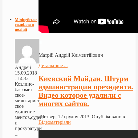
Міліцейське
свавілля в
поліції
≡
Матрій Андрій Кліментійович
Детальніше ...
Андрей
15.09.2018
Киевский Майдан. Штурм
- 14:32
Козлино-
администрации президента.
бафомет
Видео которое удалили с
ское-
милитарист
многих сайтов.
ское
единение
Четвер, 12 грудня 2013. Опубліковано в
ментов,судей
Відеоматеріали
и
прокуратуры
...