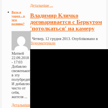
Детальніше ...
Вата и
Владимир Кличко
укроп – в
чем
договаривается с Беркутом
разница?
'потолкаться' на камеру
Четвер, 12 грудня 2013. Опубліковано в
Відеоматеріали
Матвей
22.09.2018
- 17:03
Добавлю
свеженького
в эту
полубредятину.
И добавлю
чисто от
себя,
жителя ...
Детальніше...