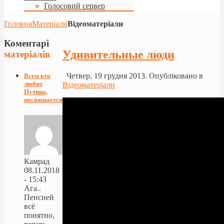
Голосовий сервер
Головна
Матеріали
Відеоматеріали
Коментарі
Удивительные люди
матеріалів
Четвер, 19 грудня 2013. Опубліковано в
Всем кто
любит
Відеоматеріали
Путина,
посвящается!
Камрад
08.11.2018
- 15:43
Ага..
Пенсией
всё
понятно,