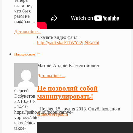
теперь
главное ,
что бы с
раем не
на@бал ...
Детальніше...
Скачать видео файл -
http://yadi.sk/d/11WYr2gNEa7bi
≡
Нарциссизм
Матрій Андрій Кліментійович
Детальніше ...
Не позволяй собой
Сергей
манипулировать!
Эсбукетов
22.10.2018
- 14:10
Неділя, 15 грудня 2013. Опубліковано в
https://psiho.guru/populyarnye-
Відеоматеріали
voprosy/chto-
takoe/chto-
takoe-