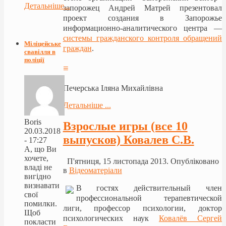
Детальніше...
запорожец Андрей Матрей презентовал
проект создания в Запорожье
информационно-аналитического центра —
системы гражданского контроля обращений
Міліцейське
граждан
.
свавілля в
поліції
≡
Печерська Іляна Михайлівна
Детальніше ...
Boris
Взрослые игры (все 10
20.03.2018
выпусков) Ковалев С.В.
- 17:27
А, що Ви
хочете,
П'ятниця, 15 листопада 2013. Опубліковано
владі не
в
Відеоматеріали
вигідно
визнавати
В гостях действительный член
свої
профессиональной терапевтической
помилки.
лиги, профессор психологии, доктор
Щоб
психологических наук
Ковалёв Сергей
покласти