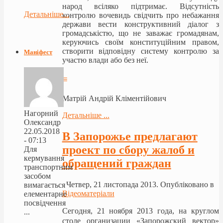
народ всіляко підтримає. Відсутність
Детальніше...
контролю вочевидь свідчить про небажання
держави вести конструктивний діалог з
громадськістю, що не заважає громадянам,
керуючись своїм конституційним правом,
створити відповідну систему контролю за
Маніфест
участю влади або без неї.
≡
Матрій Андрій Кліментійович
Нагорний
Детальніше ...
Олександр
22.05.2018
В Запорожье предлагают
- 07:13
проект по сбору жалоб и
Для
кермування
обращений граждан
транспортним
засобом
Четвер, 21 листопада 2013. Опубліковано в
вимагається
Відеоматеріали
елементарне
посвідчення
Сегодня, 21 ноября 2013 года, на круглом
...
столе организации «Запорожский вектор»